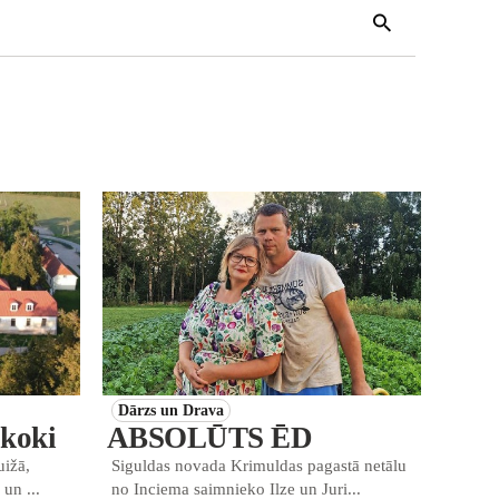
Dārzs un Drava
škoki
ABSOLŪTS ĒD
uižā,
Siguldas novada Krimuldas pagastā netālu
 un ...
no Inciema saimnieko Ilze un Juri...