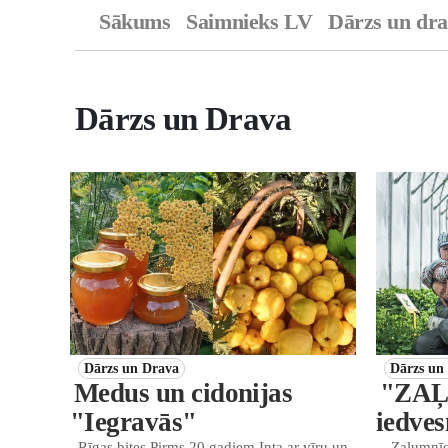
Sākums
Saimnieks LV
Dārzs un dr
Dārzs un Drava
Dārzs un Drava
Dārzs un
Medus un cidonijas
"ZAĻ
"Iegravās"
iedve
Rīgas bites Pirms 20 gadiem Inta ar vīru un
„Zaļumnīc