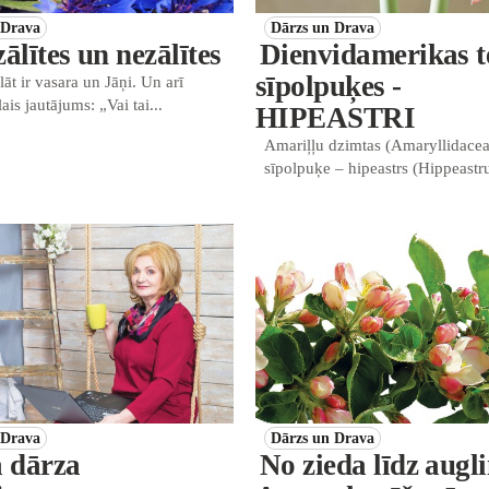
 Drava
Dārzs un Drava
ālītes un nezālītes
Dienvidamerikas t
sīpolpuķes -
lāt ir vasara un Jāņi. Un arī
ais jautājums: „Vai tai...
HIPEASTRI
Amariļļu dzimtas (Amaryllidacea
sīpolpuķe – hipeastrs (Hippeastru
 Drava
Dārzs un Drava
a dārza
No zieda līdz augl