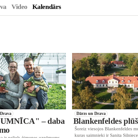
ava
Video
Kalendārs
 Drava
Dārzs un Drava
UMNĪCA" – daba
Blankenfeldes plū
smo
Šoreiz viesojos Blankenfeldes m
kuras saimnieki ir Sanita Silniece
a ir neliels ģimenes uzņēmums,