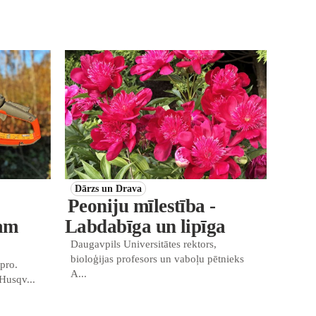
Dārzs un Drava
Peoniju mīlestība -
vam
Labdabīga un lipīga
Daugavpils Universitātes rektors,
bioloģijas profesors un vaboļu pētnieks
.pro.
A...
Husqv...