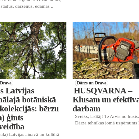
stādus, dārzeņus, ēdamās ...
 Drava
Dārzs un Drava
s Latvijas
HUSQVARNA –
nālajā botāniskā
Klusam un efektī
kolekcijās: bērzu
darbam
a) ģints
Sveiks, lasītāj! Te Arvis no husis
Dārza tehnikas jomā uzņēmums 
veidība
ula) Latvijas ainavā un kultūrā