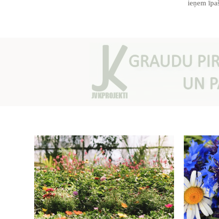
ieņem īpašu