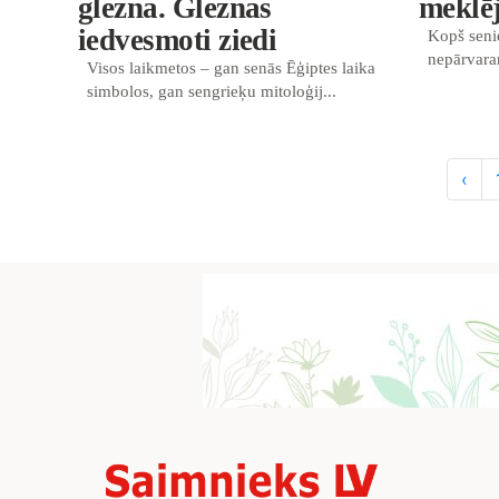
glezna. Gleznas
meklē
iedvesmoti ziedi
Kopš senie
nepārvara
Visos laikmetos – gan senās Ēģiptes laika
simbolos, gan sengrieķu mitoloģij...
‹