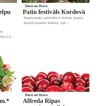
Dārzs un Drava
elpu
Patio festivāls Kordovā
Starptautiskā sadarbība ir lieliska iespēja
iepazīt pasaules kultūru, tajā ...
e)
m) ir u...
Dārzs un Drava
im.*
Alfreda Ripas