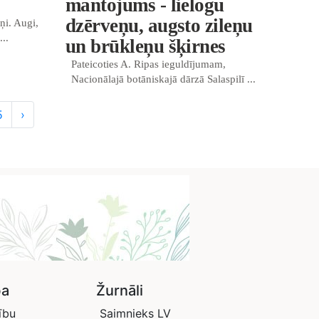
mantojums - lielogu
dzērveņu, augsto zileņu
ņi. Augi,
..
un brūkleņu šķirnes
Pateicoties A. Ripas ieguldījumam,
Nacionālajā botāniskajā dārzā Salaspilī ...
5
›
ba
Žurnāli
ību
Saimnieks LV