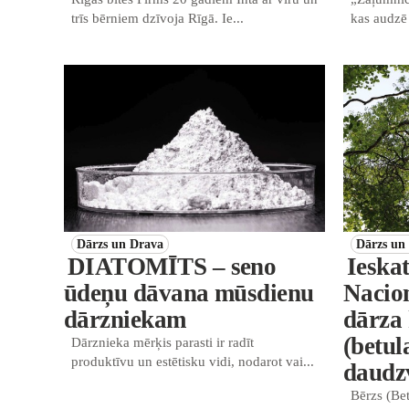
trīs bērniem dzīvoja Rīgā. Ie...
kas audzē 
Dārzs un Drava
Dārzs un
DIATOMĪTS – seno
Ieskat
ūdeņu dāvana mūsdienu
Nacio
dārzniekam
dārza 
(betul
Dārznieka mērķis parasti ir radīt
produktīvu un estētisku vidi, nodarot vai...
daudz
Bērzs (Bet