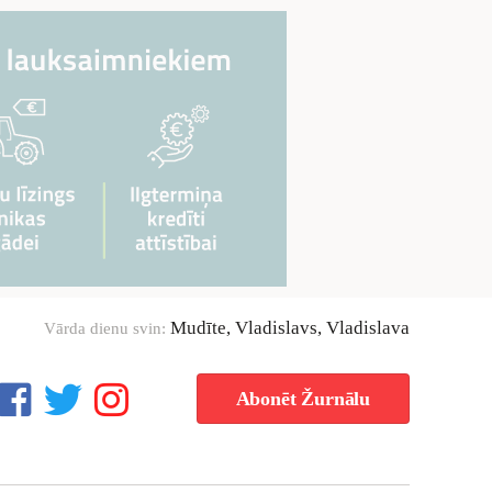
Mudīte, Vladislavs, Vladislava
Vārda dienu svin:
Abonēt Žurnālu