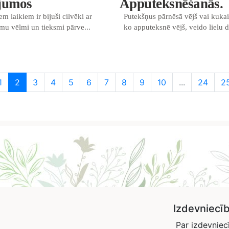
jumos
Apputeksnēšanās.
m laikiem ir bijuši cilvēki ar
Putekšņus pārnēsā vējš vai kukai
mu vēlmi un tieksmi pārve...
ko apputeksnē vējš, veido lielu d.
1
2
3
4
5
6
7
8
9
10
...
24
2
Izdevniecī
Par izdevniec