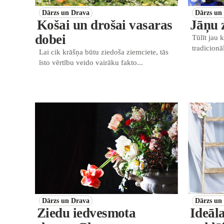
Dārzs un Drava
Dārzs un
Košai un drošai vasaras
Jāņu z
dobei
Tūlīt jau k
tradicionāl
Lai cik krāšņa būtu ziedoša ziemciete, tās
īsto vērtību veido vairāku fakto...
Dārzs un Drava
Dārzs un
Ziedu iedvesmota
Ideāl