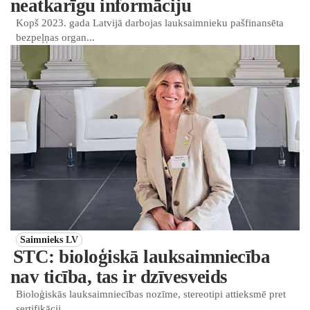
neatkarīgu informāciju
Kopš 2023. gada Latvijā darbojas lauksaimnieku pašfinansēta
bezpeļņas organ...
Saimnieks LV
STC: bioloģiskā lauksaimniecība
nav ticība, tas ir dzīvesveids
Bioloģiskās lauksaimniecības nozīme, stereotipi attieksmē pret
sertifikācij...