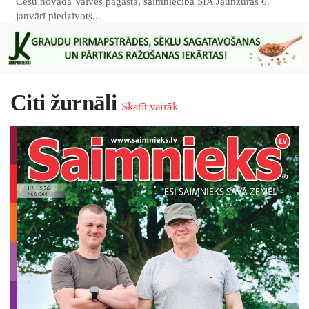
Cēsu novada Vaives pagastā, saimniecībā SIA Jaunžūras 6.
janvārī piedzīvots...
Citi žurnāli
Skatīt vairāk