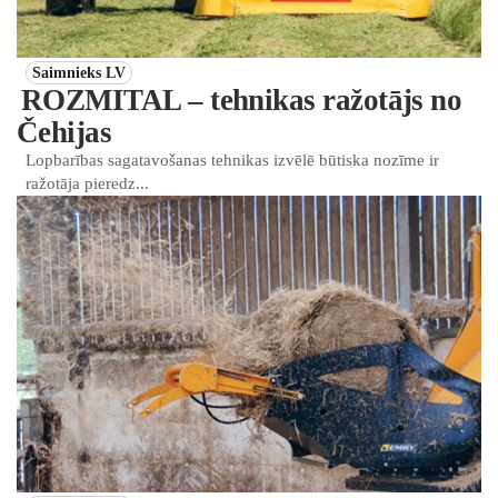
Saimnieks LV
ROZMITAL – tehnikas ražotājs no
Čehijas
Lopbarības sagatavošanas tehnikas izvēlē būtiska nozīme ir
ražotāja pieredz...