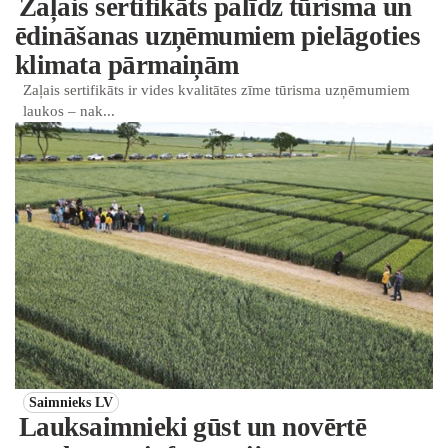
Zaļais sertifikāts palīdz tūrisma un
ēdināšanas uzņēmumiem pielāgoties
klimata pārmaiņām
Zaļais sertifikāts ir vides kvalitātes zīme tūrisma uzņēmumiem
laukos – nak...
Saimnieks LV
Lauksaimnieki gūst un novērtē