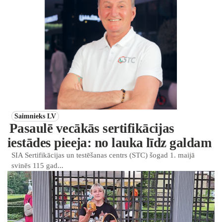
Saimnieks LV
Pasaulē vecākās sertifikācijas
iestādes pieeja: no lauka līdz galdam
SIA Sertifikācijas un testēšanas centrs (STC) šogad 1. maijā
svinēs 115 gad...