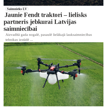
Saimnieks LV
Jaunie Fendt traktori – lielisks
partneris jebkurai Latvijas
saimniecībai
Aizvadītā gada nogalē, pasaulē lielākajā lauksaimniecības
tehnikas izstādē ...