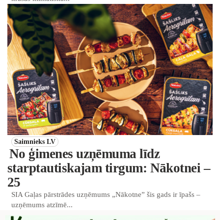
Saimnieks LV
No ģimenes uzņēmuma līdz
starptautiskajam tirgum: Nākotnei –
25
SIA Gaļas pārstrādes uzņēmums „Nākotne” šis gads ir īpašs –
uzņēmums atzīmē...