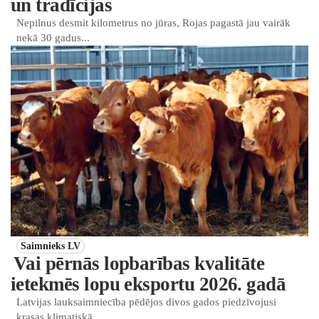
un tradīcijas
Nepilnus desmit kilometrus no jūras, Rojas pagastā jau vairāk
nekā 30 gadus...
Saimnieks LV
Vai pērnās lopbarības kvalitāte
ietekmēs lopu eksportu 2026. gadā
Latvijas lauksaimniecība pēdējos divos gados piedzīvojusi
krasas klimatiskā...