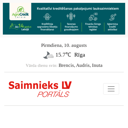
Pirmdiena
,
10
.
augusts
15.7℃
Rīga
Brencis, Audris, Inuta
Vārda dienu svin: