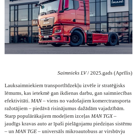
Saimnieks LV
/ 2025.gads (Aprīlis)
Lauksaimniekiem transportlīdzekļu izvēle ir stratēģisks
lēmums, kas ietekmē gan ikdienas darbu, gan saimniecības
efektivitāti.
MAN
– viens no vadošajiem komerctransporta
ražotājiem – piedāvā risinājumus dažādām vajadzībām.
Starp populārākajiem modeļiem izceļas
MAN TGX
–
jaudīgs kravas auto ar īpaši pielāgojamu piedziņas sistēmu
– un
MAN TGE
– universāls mikroautobuss ar virsbūvju