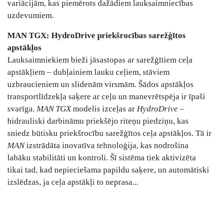
variācijām, kas piemērots dažādiem lauksaimniecības
uzdevumiem.
MAN TGX: HydroDrive priekšrocības sarežģītos
apstākļos
Lauksaimniekiem bieži jāsastopas ar sarežģītiem ceļa
apstākļiem – dubļainiem lauku ceļiem, stāviem
uzbraucieniem un slidenām virsmām. Šādos apstākļos
transportlīdzekļa saķere ar ceļu un manevrētspēja ir īpaši
svarīga.
MAN TGX
modelis izceļas ar
HydroDrive
–
hidrauliski darbināmu priekšējo riteņu piedziņu, kas
sniedz būtisku priekšrocību sarežģītos ceļa apstākļos. Tā ir
MAN
izstrādāta inovatīva tehnoloģija, kas nodrošina
labāku stabilitāti un kontroli. Šī sistēma tiek aktivizēta
tikai tad, kad nepieciešama papildu saķere, un automātiski
izslēdzas, ja ceļa apstākļi to neprasa...