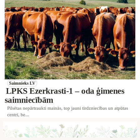
Saimnieks LV
LPKS Ezerkrasti-1 – oda ģimenes
saimniecībām
Pilsētas nepārtraukti mainās, top jauni tirdzniecības un atpūtas
centri, be...