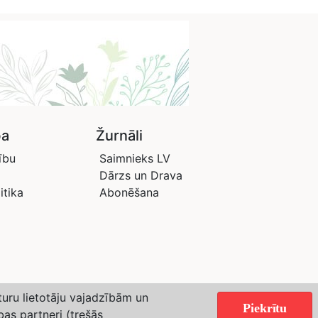
ba
Žurnāli
ību
Saimnieks LV
Dārzs un Drava
itika
Abonēšana
aturu lietotāju vajadzībām un
Piekrītu
bas partneri (trešās