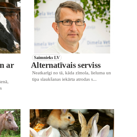
Saimnieks LV
n ar
Alternatīvais serviss
Neatkarīgi no tā, kāda zīmola, lieluma un
tipa slaukšanas iekārta atrodas s...
ienā,
s