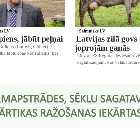
ks LV
Saimnieks LV
 piens, jābūt peļņai
Latvijas zilā govs
joprojām ganās
Gulkers (Ludwig Gülker) ir
a labturības konsultants, kas
Līdz ar ES Regulas ieviešanu v
organizācijām, kas vēlas nodarb
...