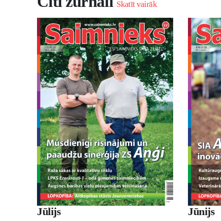
Citi žurnāli
Skatīt vairāk
Jūnijs
Jūlijs