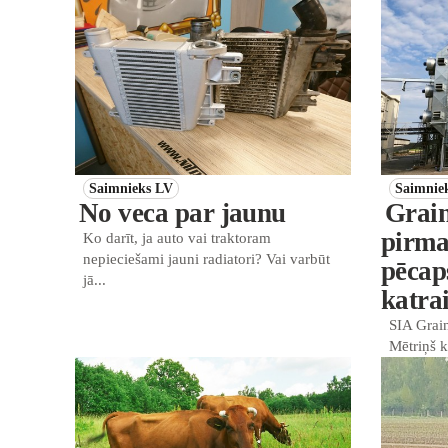
Saimnieks LV
Saimnie
No veca par jaunu
Grain
pirma
Ko darīt, ja auto vai traktoram
nepieciešami jauni radiatori? Vai varbūt
pēcap
jā...
katra
SIA Grain
Mētriņš k