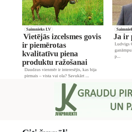
Saimnieks LV
Saimnie
Vietējās izcelsmes govis
Ja ir
ir piemērotas
Ludvigs 
ganāmpulk
kvalitatīvu piena
p...
produktu ražošanai
Daudzus vienmēr ir interesējis, kas bija
pirmais – vista vai ola? Savukārt ...