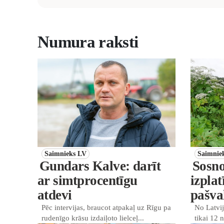
Numura raksti
Saimnieks LV
Saimnie
Gundars Kalve: darīt
Sosno
ar simtprocentīgu
izpla
atdevi
pašva
Pēc intervijas, braucot atpakaļ uz Rīgu pa
No Latvi
rudenīgo krāsu izdaiļoto lielceļ...
tikai 12 