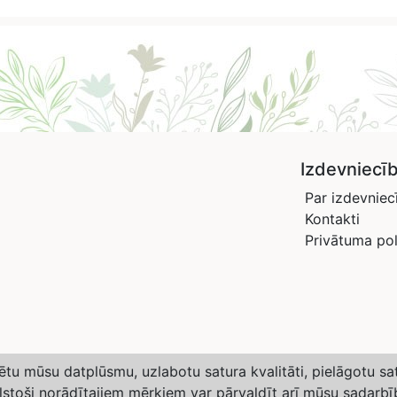
Izdevniecī
Par izdevniec
Kontakti
Privātuma pol
izētu mūsu datplūsmu, uzlabotu satura kvalitāti, pielāgotu s
ilstoši norādītajiem mērķiem var pārvaldīt arī mūsu sadarbī