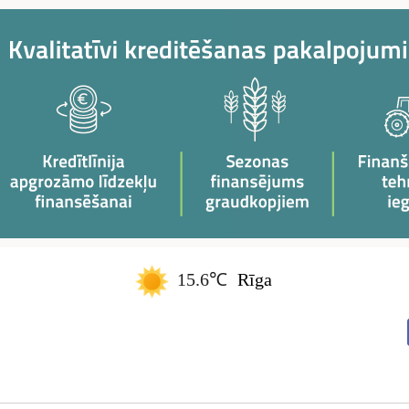
15.6℃
Rīga