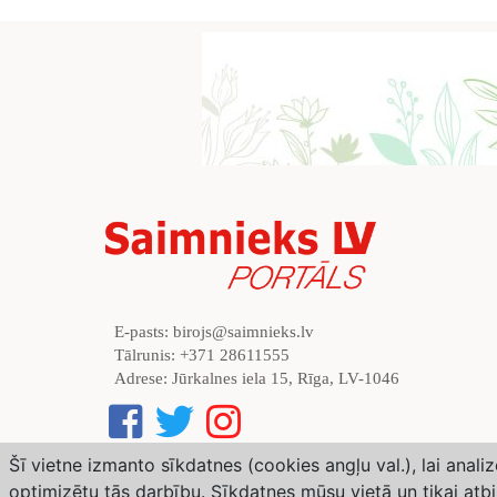
E-pasts:
birojs@saimnieks.lv
Tālrunis:
+371 28611555
Adrese:
Jūrkalnes iela 15, Rīga, LV-1046
Šī vietne izmanto sīkdatnes (cookies angļu val.), lai anal
optimizētu tās darbību. Sīkdatnes mūsu vietā un tikai atb