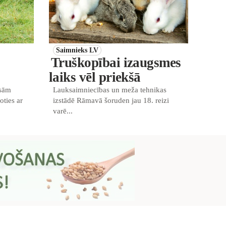
Saimnieks LV
Truškopībai izaugsmes
laiks vēl priekšā
isām
Lauksaimniecības un meža tehnikas
oties ar
izstādē Rāmavā šoruden jau 18. reizi
varē...