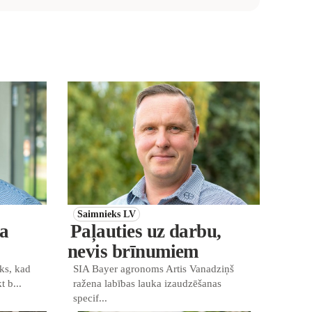
Saimnieks LV
va
Paļauties uz darbu,
nevis brīnumiem
iks, kad
SIA Bayer agronoms Artis Vanadziņš
 b...
ražena labības lauka izaudzēšanas
specif...