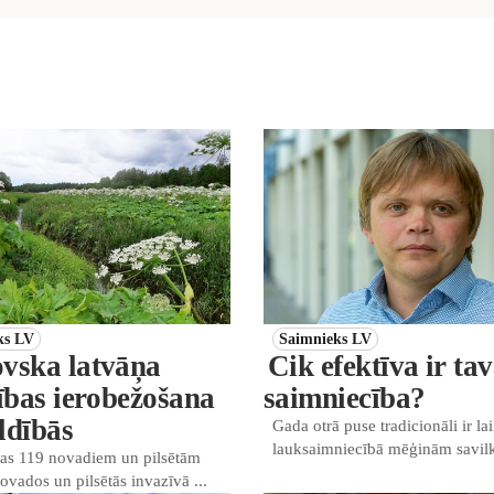
ks LV
Saimnieks LV
vska latvāņa
Cik efektīva ir ta
tības ierobežošana
saimniecība?
ldībās
Gada otrā puse tradicionāli ir la
lauksaimniecībā mēģinām savilkt
jas 119 novadiem un pilsētām
novados un pilsētās invazīvā ...