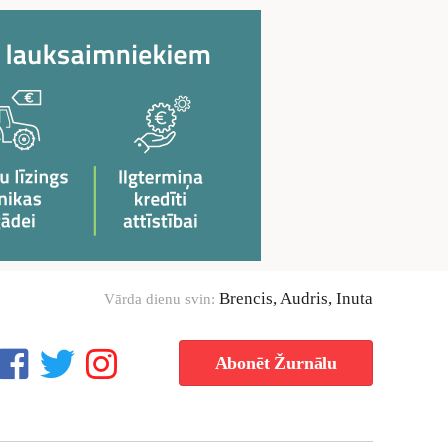
Brencis, Audris, Inuta
Vārda dienu svin:
Abonēt Žurnālu