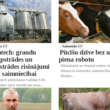
ks LV
Saimnieks LV
tech: graudu
Pūcīšu dzīve bez u
pstrādes un
piena robotu
strādes risinājumi
Dūmakainā un lietainā rudens d
iebraucot zemnieku saimniecība
i saimniecībai
Pūcītes...
tech pārdošanas vadītājs Ulfs
altes sācis montēt jau pusa...