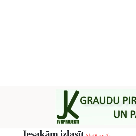
Iesakām izlasīt
Skatīt vairāk