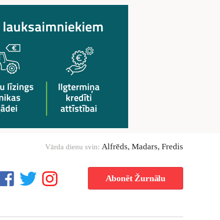
Alfrēds, Madars, Fredis
Vārda dienu svin:
Abonēt Žurnālu