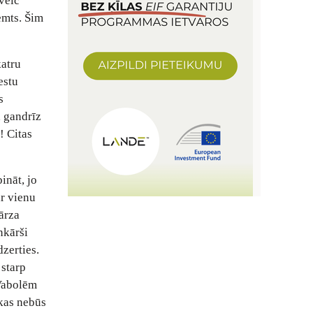
 veic
emts. Šim
katru
estu
s
ā gandrīz
! Citas
ināt, jo
ar vienu
dārza
nkārši
zerties.
 starp
 Vabolēm
 kas nebūs