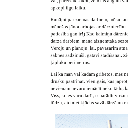
vai, pareizāk sakot, zem tās aug un vai
apkopi ilgu laiku.
Runājot par ziemas darbiem, mūsu taut
mēnešos jānodarbojas ar dārzniecību. (
patiesība gan ir!) Kad kaimiņu dārznie
dārza darbiem, mana aizņemtākā sezon
Vēroju un plānoju, lai, pavasarim atnā
saknes sadzinuši, gatavi stādīšanai. Z
ķiploku perimetrus.
Lai kā man vai kādam gribētos, mēs ne
drusku paātrināt. Vienīgais, kas jāprot, 
nevienam nevaru iemācīt neko tādu, ka
Viss, ko es varu darīt, ir parādīt virzi
lūdzu, aiciniet kļūdas savā dārzā un m