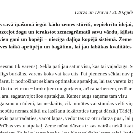
Dārzs un Drava
/ 2020.gads
s savā īpašumā iegūt kādu zemes stūrīti, nepiekrītu idejai
uzceļot žogu un ierakstot zemesgrāmatā savu vārdu, kļūs
vien gani un kopēji − niecīga daļiņa kopējā sistēmā. Zeme 
es laikā aprūpēju un bagātinu, lai jau labākas kvalitātes
esmu tik varens). Sēkla pati jau satur visu, kas tai vajadzīgs. 
ulīgs burkāns, varens koks vai kas cits. Pat pienenes sēklai nav
darīt, ir nodrošināt sēklām optimālus apstākļus, lai tās varētu iz
 Un ticiet man − brokoļiem un gurķiem, arī rabarberiem, redīsie
di ārā, sagatavojot šos apstākļus. Kamēr augs saņems tam visu
gaismu un ūdeni, tas neskaitīs, cik minūtes vai stundas velti viņ
nebūtu nemaz slikti uz lasīšanu iekārtoties turpat dārzā.) Tādēļ
is pārstrādāties, vācot lapas, vedot tās uz otru dārza pusi, lai
tības vestu atpakaļ. Zeme mūsu dārzos ir kas vairāk nekā tikai