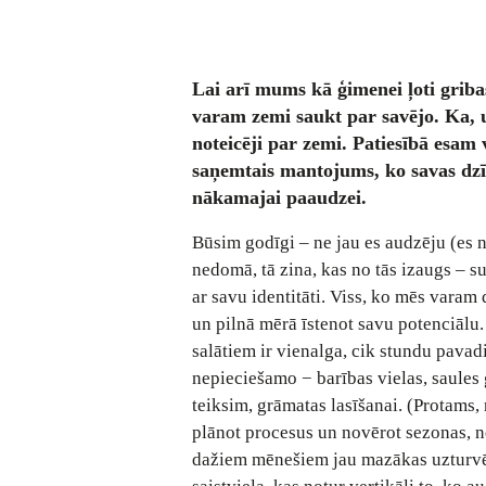
Lai arī mums kā ģimenei ļoti griba
varam zemi saukt par savējo. Ka, 
noteicēji par zemi. Patiesībā esam 
saņemtais mantojums, ko savas dzīv
nākamajai paaudzei.
Būsim godīgi – ne jau es audzēju (es ne
nedomā, tā zina, kas no tās izaugs – s
ar savu identitāti. Viss, ko mēs varam 
un pilnā mērā īstenot savu potenciālu.
salātiem ir vienalga, cik stundu pava
nepieciešamo − barības vielas, saules 
teiksim, grāmatas lasīšanai. (Protams, 
plānot procesus un novērot sezonas, nev
dažiem mēnešiem jau mazākas uzturvēr