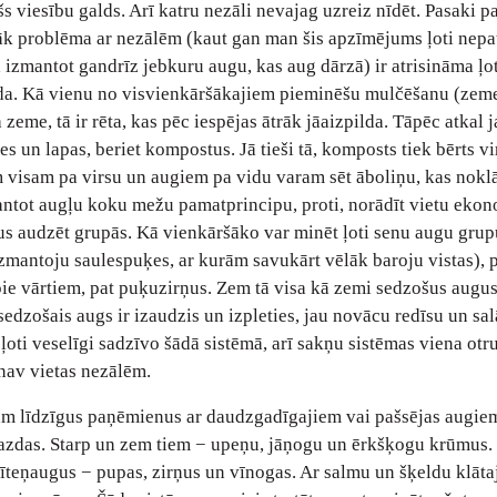
šs viesību galds. Arī katru nezāli nevajag uzreiz nīdēt. Pasaki pa
žāk problēma ar nezālēm (kaut gan man šis apzīmējums ļoti nepat
 izmantot gandrīz jebkuru augu, kas aug dārzā) ir atrisināma ļot
rāda. Kā vienu no visvienkāršākajiem pieminēšu mulčēšanu (zem
eme, tā ir rēta, kas pēc iespējas ātrāk jāaizpilda. Tāpēc atkal 
s un lapas, beriet kompostus. Jā tieši tā, komposts tiek bērts vi
 visam pa virsu un augiem pa vidu varam sēt āboliņu, kas nokl
ntot augļu koku mežu pamatprincipu, proti, norādīt vietu ekon
us audzēt grupās. Kā vienkāršāko var minēt ļoti senu augu grup
mantoju saulespuķes, ar kurām savukārt vēlāk baroju vistas), 
pie vārtiem, pat puķuzirņus. Zem tā visa kā zemi sedzošus augus
edzošais augs ir izaudzis un izpleties, jau novācu redīsu un sal
 ļoti veselīgi sadzīvo šādā sistēmā, arī sakņu sistēmas viena otru
 nav vietas nezālēm.
am līdzīgus paņēmienus ar daudzgadīgajiem vai pašsējas augie
 lazdas. Starp un zem tiem − upeņu, jāņogu un ērkšķogu krūmus
teņaugus − pupas, zirņus un vīnogas. Ar salmu un šķeldu klāt