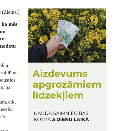
 (Ziema.)
, ka mēs
tam
ir
 nodotu
Sēkla
 problēmu
pausties
m, pat
am, cik,
 iesaku
 pēc