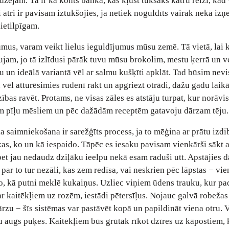
audzējam. Tā ir kā konts bankā, kas kļūst tukšāks katru reizi, kad
 ātri ir pavisam iztukšojies, ja netiek noguldīts vairāk nekā izņ
ietilpīgam.
us, varam veikt lielus ieguldījumus mūsu zemē. Tā vietā, lai 
aujam, jo tā izlīdusi pārāk tuvu mūsu brokolim, mestu ķerrā un v
u un ideālā variantā vēl ar salmu kušķīti apklāt. Tad būsim nevi
u vēl atturēsimies rudenī rakt un apgriezt otrādi, dažu gadu laik
bas ravēt. Protams, ne visas zāles es atstāju turpat, kur norāvis
em pīļu mēsliem un pēc dažādām receptēm gatavoju dārzam tēju.
ka saimniekošana ir sarežģīts process, ja to mēģina ar prātu izdib
as, ko un kā iespaido. Tāpēc es iesaku pavisam vienkārši sākt 
, bet jau nedaudz dziļāku ieelpu nekā esam raduši utt. Apstājies 
par to tur nezāli, kas zem redīsa, vai neskrien pēc lāpstas − vie
o, kā putni meklē kukaiņus. Uzliec viņiem ūdens trauku, kur pad
 ar kaitēkļiem uz rozēm, iestādi pētersīļus. Nojauc galvā robežas
rzu − šīs sistēmas var pastāvēt kopā un papildināt viena otru.
rpu augs puķes. Kaitēkļiem būs grūtāk rīkot dzīres uz kāpostiem,