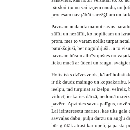
saistviela, kas notur vertikāli to, ko 
pārskaitījumu vai izņem naudu, un ļoti
procesam nav jābūt sarežģītam un laik
Pavisam nedaudz mainot savus paradum
zālīti un nezālīti, ko noplūcam un izr
prom, mēs to varam nolikt turpat netāl
patukšojuši, bet noguldījuši. Ja to vis
pavisam būsim atbrīvojušies no vajadzī
lieku mucā ar ūdeni un raugu, svaigi
Holistisks dzīvesveids, kā arī holistis
ir tik daudz mainīgo un kopsakarību, k
ieelpu, tad turpināt ar izelpu, vēlreiz
viducī, ieskaties dārzā, nedomā uzreiz 
pavēro. Apzinies savus palīgus, novēr
Lai ieinteresētu mārītes, kas tiks galā
savvaļas dabu, puķu dārzu un augļu dā
būs grūtāk atrast kartupeli, ja pa sta