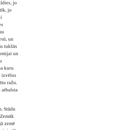
ldies, jo
īk, jo
i
es
jau
rsū, un
ās tukšās
omijai un
u
pa kuru
 izvēlos
ātu ražu.
 atbalsta
m. Stādu
. Zemāk
ajā zemē