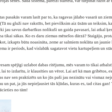
rojas sēnes. Šāda sistēma, pareizi startēta, var turpināt ražot a
as pasakās varam lasīt par to, ka ragavas jālabo vasarā un zie
Tā nu gluži nav rakstīts, bet pievilksim aiz ūsām un teiksim, ka
ki jau savus darbarīkus nolikuši un gaida pavasari, lai atkal ķer
a tikai sākas. Ko es daru ziemas mēnešos dārzā? Staigāju, pro
kot, izkapts būtu noasināta, zeme ar salmiem noklāta un jaunie
iema ir periods, kad vislabāk sagatavot vietu kartupeļiem un stā
esam spējīgi uzlabot dabas ritējumu, mēs varam to tikai atbalst
lai to izdarītu, ir klausīties un vērot. Lai arī kā man gribētos, e
s nav sen praktizēts un ko jūs paši jau nezinātu vai vismaz nej
enu un pat, ja jūs nepieļausiet tās kļūdas, kuras es, tad citas gan!
ācieties no tām!