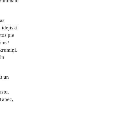
r minimālu
mas
 idejiski
tos pie
tams!
 krūmiņi,
dīt
īt un
s
ustu.
 Tāpēc,