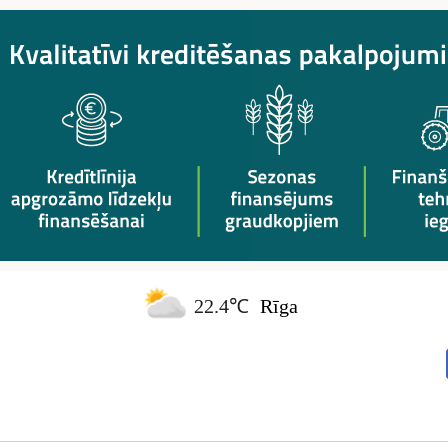
22.4℃
Rīga