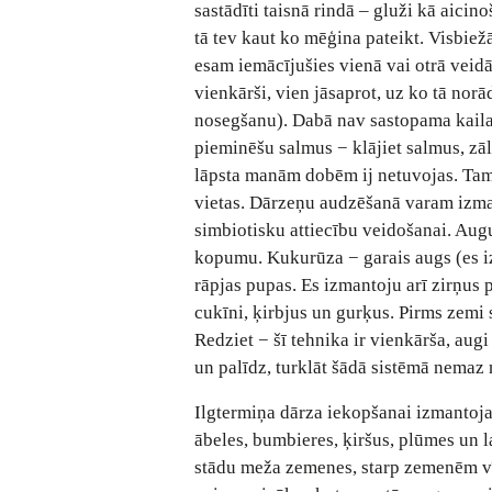
sastādīti taisnā rindā – gluži kā aicino
tā tev kaut ko mēģina pateikt. Visbie
esam iemācījušies vienā vai otrā veidā
vienkārši, vien jāsaprot, uz ko tā no
nosegšanu). Dabā nav sastopama kaila z
pieminēšu salmus − klājiet salmus, zāle
lāpsta manām dobēm ij netuvojas. Tam
vietas. Dārzeņu audzēšanā varam izma
simbiotisku attiecību veidošanai. Aug
kopumu. Kukurūza − garais augs (es iz
rāpjas pupas. Es izmantoju arī zirņus 
cukīni, ķirbjus un gurķus. Pirms zemi s
Redziet − šī tehnika ir vienkārša, augi
un palīdz, turklāt šādā sistēmā nemaz
Ilgtermiņa dārza iekopšanai izmantoj
ābeles, bumbieres, ķiršus, plūmes un
stādu meža zemenes, starp zemenēm vī