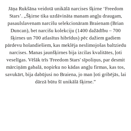
Jāņa Rukšāna veidotā unikālā narcises šķirne ‘Freedom
Stars’. „Šķirne tika uzdāvināta manam angļu draugam,
pasaulslavenam narcišu selekcionāram Braienam (Brian
Duncan), bet narcišu kolekciju (1400 dažādību – 700
šķirnes un 700 atlasītus hibrīdus) pēc dažiem gadiem
pārdevu holandiešiem, kas meklēja neslimojošas baltziedu
narcises. Manas jaunšķirnes bija izcilas kvalitātes, ļoti
veselīgas. Vēlāk trīs 'Freedom Stars' sīpoliņus, par desmit
mārciņām gabalā, nopirku no kādas angļu firmas, kas tos,
savukārt, bija dabūjusi no Braiena, jo man ļoti gribējās, lai
dārzā būtu šī unikālā šķirne.”