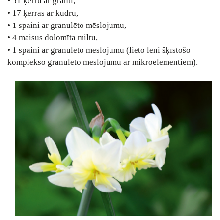
• 51 ķerru ar granti,
• 17 ķerras ar kūdru,
• 1 spaini ar granulēto mēslojumu,
• 4 maisus dolomīta miltu,
• 1 spaini ar granulēto mēslojumu (lieto lēni šķīstošo
komplekso granulēto mēslojumu ar mikroelementiem).