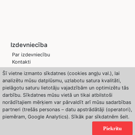
Izdevniecība
Par izdevniecību
Kontakti
Privātuma politika
Šī vietne izmanto sīkdatnes (cookies angļu val.), lai
Žurnāli
analizētu mūsu datplūsmu, uzlabotu satura kvalitāti,
Saimnieks LV
pielāgotu saturu lietotāju vajadzībām un optimizētu tās
Dārzs un Drava
darbību. Sīkdatnes mūsu vietā un tikai atbilstoši
Abonēšana
norādītajiem mērķiem var pārvaldīt arī mūsu sadarbības
partneri (trešās personas – datu apstrādātāji (operatori),
Weather forecast from Yr, delivered by the Norwegian
piemēram, Google Analytics). Sīkāk par sīkdatnēm
šeit
.
Meteorological Institute and NRK
Copyright © 2024 Izdevniecība “SaimnieksLV”. All
Piekrītu