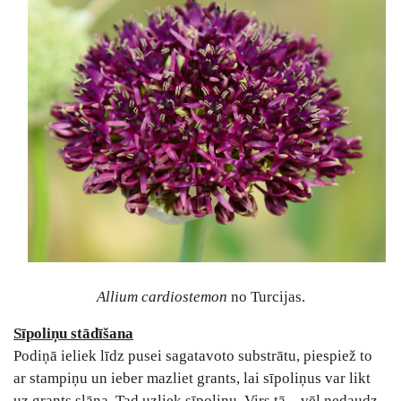
Allium cardiostemon
no Turcijas.
Sīpoliņu stādīšana
Podiņā ieliek līdz pusei sagatavoto substrātu, piespiež to
ar stampiņu un ieber mazliet grants, lai sīpoliņus var likt
uz grants slāņa. Tad uzliek sīpoliņu. Virs tā – vēl nedaudz