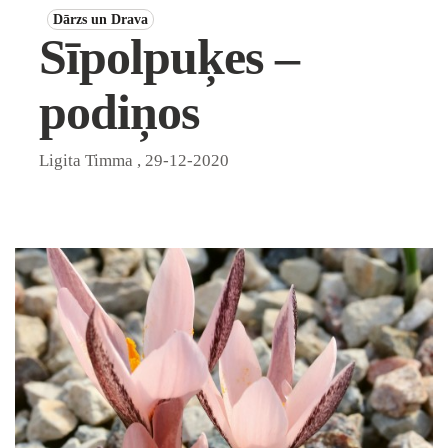
Dārzs un Drava
Sīpolpuķes –
podiņos
Ligita Timma
,
29-12-2020