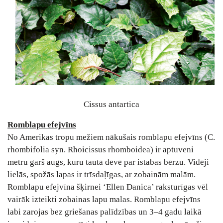
Cissus antartica
Romblapu efejvīns
No Amerikas tropu mežiem nākušais romblapu efejvīns (C.
rhombifolia syn. Rhoicissus rhomboidea) ir aptuveni
metru garš augs, kuru tautā dēvē par istabas bērzu. Vidēji
lielās, spožās lapas ir trīsdaļīgas, ar zobainām malām.
Romblapu efejvīna šķirnei ‘Ellen Danica’ raksturīgas vēl
vairāk izteikti zobainas lapu malas. Romblapu efejvīns
labi zarojas bez griešanas palīdzības un 3–4 gadu laikā