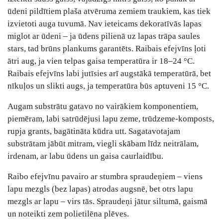
ūdeni pildītiem plaša atvēruma zemiem traukiem, kas tiek
izvietoti auga tuvumā. Nav ieteicams dekoratīvās lapas
miglot ar ūdeni – ja ūdens pilienā uz lapas trāpa saules
stars, tad brūns plankums garantēts. Raibais efejvīns ļoti
ātri aug, ja vien telpas gaisa temperatūra ir 18–24 °C.
Raibais efejvīns labi jutīsies arī augstākā temperatūrā, bet
nīkuļos un slikti augs, ja temperatūra būs aptuveni 15 °C.
Augam substrātu gatavo no vairākiem komponentiem,
piemēram, labi satrūdējusi lapu zeme, trūdzeme-komposts,
rupja grants, bagātināta kūdra utt. Sagatavotajam
substrātam jābūt mitram, viegli skābam līdz neitrālam,
irdenam, ar labu ūdens un gaisa caurlaidību.
Raibo efejvīnu pavairo ar stumbra spraudeņiem – viens
lapu mezgls (bez lapas) atrodas augsnē, bet otrs lapu
mezgls ar lapu – virs tās. Spraudeņi jātur siltumā, gaismā
un noteikti zem polietilēna plēves.