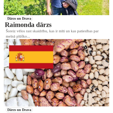
Dārzs un Drava
Raimonda dārzs
Šoreiz vēlos rast skaidrību, kas ir mīti un kas patiesības par
melnā plūško...
Dārzs un Drava