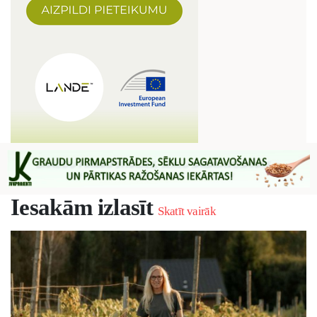
Iesakām izlasīt
Skatīt vairāk