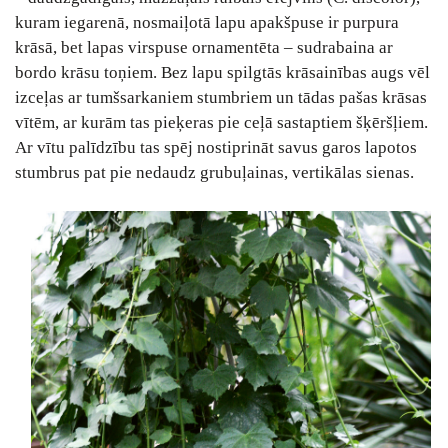
kuram iegarenā, nosmaiļotā lapu apakšpuse ir purpura
krāsā, bet lapas virspuse ornamentēta – sudrabaina ar
bordo krāsu toņiem. Bez lapu spilgtās krāsainības augs vēl
izceļas ar tumšsarkaniem stumbriem un tādas pašas krāsas
vītēm, ar kurām tas pieķeras pie ceļā sastaptiem šķēršļiem.
Ar vītu palīdzību tas spēj nostiprināt savus garos lapotos
stumbrus pat pie nedaudz grubuļainas, vertikālas sienas.