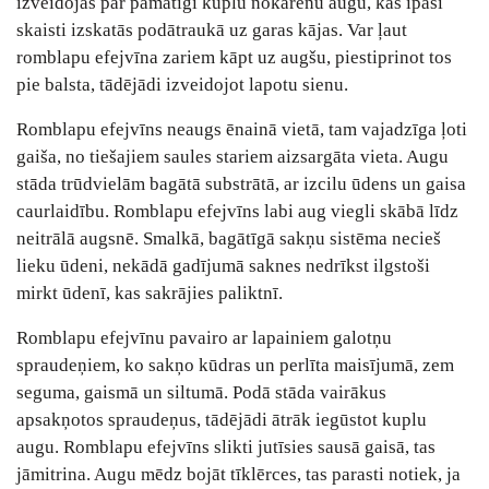
izveidojas par pamatīgi kuplu nokarenu augu, kas īpaši
skaisti izskatās podātraukā uz garas kājas. Var ļaut
romblapu efejvīna zariem kāpt uz augšu, piestiprinot tos
pie balsta, tādējādi izveidojot lapotu sienu.
Romblapu efejvīns neaugs ēnainā vietā, tam vajadzīga ļoti
gaiša, no tiešajiem saules stariem aizsargāta vieta. Augu
stāda trūdvielām bagātā substrātā, ar izcilu ūdens un gaisa
caurlaidību. Romblapu efejvīns labi aug viegli skābā līdz
neitrālā augsnē. Smalkā, bagātīgā sakņu sistēma necieš
lieku ūdeni, nekādā gadījumā saknes nedrīkst ilgstoši
mirkt ūdenī, kas sakrājies paliktnī.
Romblapu efejvīnu pavairo ar lapainiem galotņu
spraudeņiem, ko sakņo kūdras un perlīta maisījumā, zem
seguma, gaismā un siltumā. Podā stāda vairākus
apsakņotos spraudeņus, tādējādi ātrāk iegūstot kuplu
augu. Romblapu efejvīns slikti jutīsies sausā gaisā, tas
jāmitrina. Augu mēdz bojāt tīklērces, tas parasti notiek, ja