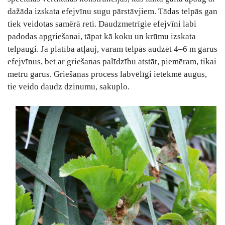
dažāda izskata efejvīnu sugu pārstāvjiem. Tādas telpās gan
tiek veidotas samērā reti. Daudzmetrīgie efejvīni labi
padodas apgriešanai, tāpat kā koku un krūmu izskata
telpaugi. Ja platība atļauj, varam telpās audzēt 4–6 m garus
efejvīnus, bet ar griešanas palīdzību atstāt, piemēram, tikai
metru garus. Griešanas process labvēlīgi ietekmē augus,
tie veido daudz dzinumu, sakuplo.