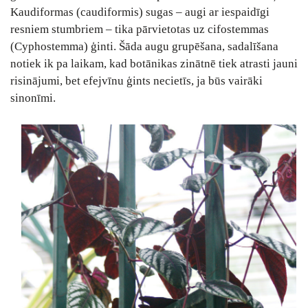
Kaudiformas (caudiformis) sugas – augi ar iespaidīgi
resniem stumbriem – tika pārvietotas uz cifostemmas
(Cyphostemma) ģinti. Šāda augu grupēšana, sadalīšana
notiek ik pa laikam, kad botānikas zinātnē tiek atrasti jauni
risinājumi, bet efejvīnu ģints necietīs, ja būs vairāki
sinonīmi.