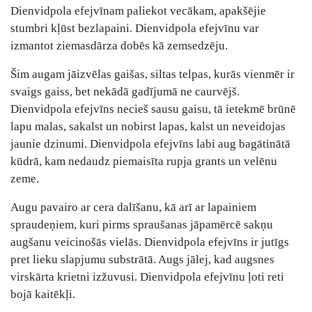
Dienvidpola efejvīnam paliekot vecākam, apakšējie
stumbri kļūst bezlapaini. Dienvidpola efejvīnu var
izmantot ziemasdārza dobēs kā zemsedzēju.
Šim augam jāizvēlas gaišas, siltas telpas, kurās vienmēr ir
svaigs gaiss, bet nekādā gadījumā ne caurvējš.
Dienvidpola efejvīns necieš sausu gaisu, tā ietekmē brūnē
lapu malas, sakalst un nobirst lapas, kalst un neveidojas
jaunie dzinumi. Dienvidpola efejvīns labi aug bagātinātā
kūdrā, kam nedaudz piemaisīta rupja grants un velēnu
zeme.
Augu pavairo ar cera dalīšanu, kā arī ar lapainiem
spraudeņiem, kuri pirms spraušanas jāpamērcē sakņu
augšanu veicinošās vielās. Dienvidpola efejvīns ir jutīgs
pret lieku slapjumu substrātā. Augs jālej, kad augsnes
virskārta krietni izžuvusi. Dienvidpola efejvīnu ļoti reti
bojā kaitēkļi.