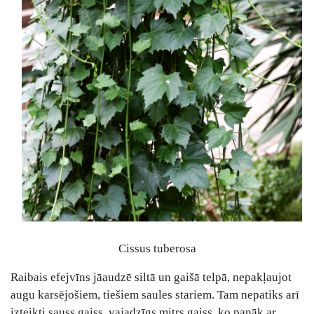
Cissus tuberosa
Raibais efejvīns jāaudzē siltā un gaišā telpā, nepakļaujot
augu karsējošiem, tiešiem saules stariem. Tam nepatiks arī
izteikti sauss gaiss, vajadzīgs mitrs gaiss, ko panāk ar