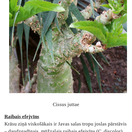
Cissus juttae
Raibais efejvīns
Krāsu ziņā viskošākais ir Javas salas tropu joslas pārstāvis
– daudzgadīgais, mūžzaļais raibais efejvīns (C. discolor),