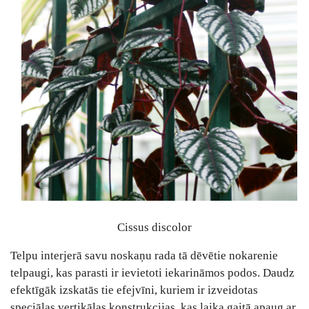
Cissus discolor
Telpu interjerā savu noskaņu rada tā dēvētie nokarenie
telpaugi, kas parasti ir ievietoti iekarināmos podos. Daudz
efektīgāk izskatās tie efejvīni, kuriem ir izveidotas
speciālas vertikālas konstrukcijas, kas laika gaitā apaug ar