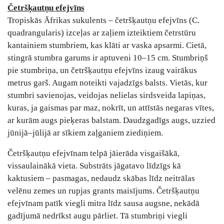
Četršķautņu efejvīns
Tropiskās Āfrikas sukulents – četršķautņu efejvīns (C.
quadrangularis) izceļas ar zaļiem izteiktiem četrstūru
kantainiem stumbriem, kas klāti ar vaska apsarmi. Cietā,
stingrā stumbra garums ir aptuveni 10–15 cm. Stumbriņš
pie stumbriņa, un četršķautņu efejvīns izaug vairākus
metrus garš. Augam noteikti vajadzīgs balsts. Vietās, kur
stumbri savienojas, veidojas nelielas sirdsveida lapiņas,
kuras, ja gaismas par maz, nokrīt, un attīstās negaras vītes,
ar kurām augs pieķeras balstam. Daudzgadīgs augs, uzzied
jūnijā–jūlijā ar sīkiem zaļganiem ziediņiem.
Četršķautņu efejvīnam telpā jāierāda visgaišākā,
vissaulainākā vieta. Substrāts jāgatavo līdzīgs kā
kaktusiem – pasmagas, nedaudz skābas līdz neitrālas
velēnu zemes un rupjas grants maisījums. Četršķautņu
efejvīnam patīk viegli mitra līdz sausa augsne, nekādā
gadījumā nedrīkst augu pārliet. Tā stumbriņi viegli