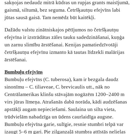
sakņojas nedaudz mitrā kūdras un rupjas grants maisījumā,
gaismā, siltumā, bez seguma. Četršķautņu efejvīns labi
jūtas sausā gaisā. Tam nemēdz būt kaitēkļi.
Dažādu valstu zinātniskajos pētījumos no četršķautņu
efejvīna ir izstrādātas zāles tauku sadedzināšanai, kuņģa
un zarnu slimību ārstēšanai. Kenijas pamatiedzīvotāji
četršķautņu efejvīnu izmanto kā tautas līdzekli malārijas
ārstēšanai.
Bumbuļu efejvīns
Bumbuļu efejvīns (C. tuberosa), kam ir bezgala daudz
sinonīmu – C. tiliaveae, C. brevicaulis utt., nāk no
Centrālamerikas klinšu stāvajām nogāzēm 1200–2400 m
virs jūras līmeņa. Atrašanās dabā norāda, kādi audzēšanas
apstākļi augam nepieciešami. Saulaina un silta vieta,
trūdvielām nabadzīga un ūdens caurlaidīga augsne.
Bumbuļu efejvīna garie, sulīgie, resnie stumbri telpā var
izaugt 5–6 m gari. Pie zilganzaļā stumbra attīstās nelielas