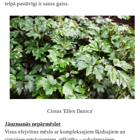
telpā pastāvīgi ir sauss gaiss.
Cissus 'Ellen Danica'
Jāuzmanās nepārmēslot
Visus efejvīnus mēslo ar kompleksajiem šķidrajiem un
cietajiem mēslojumiem, atšķirība – sukulentajiem