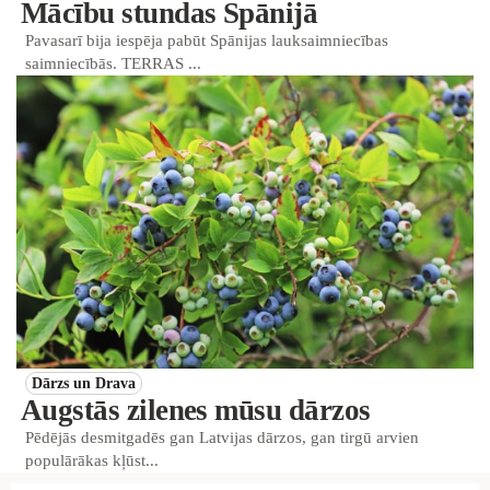
Mācību stundas Spānijā
Pavasarī bija iespēja pabūt Spānijas lauksaimniecības
saimniecībās. TERRAS ...
Dārzs un Drava
Augstās zilenes mūsu dārzos
Pēdējās desmitgadēs gan Latvijas dārzos, gan tirgū arvien
populārākas kļūst...