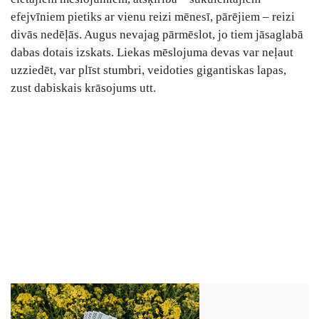
efejvīniem pietiks ar vienu reizi mēnesī, pārējiem – reizi
divās nedēļās. Augus nevajag pārmēslot, jo tiem jāsaglabā
dabas dotais izskats. Liekas mēslojuma devas var neļaut
uzziedēt, var plīst stumbri, veidoties gigantiskas lapas,
zust dabiskais krāsojums utt.