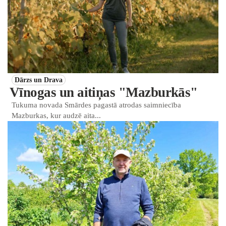
Dārzs un Drava
Vīnogas un aitiņas "Mazburkās"
Tukuma novada Smārdes pagastā atrodas saimniecība
Mazburkas, kur audzē aita...