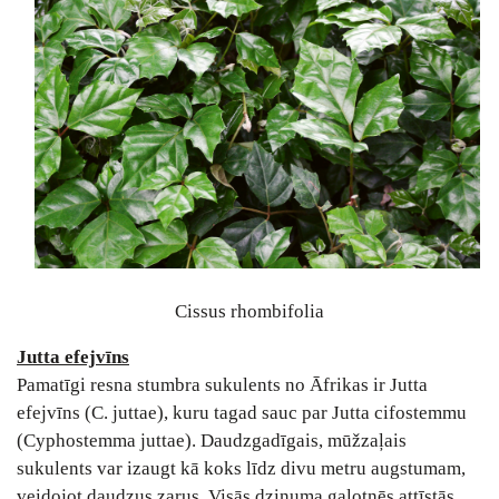
Cissus rhombifolia
Jutta efejvīns
Pamatīgi resna stumbra sukulents no Āfrikas ir Jutta
efejvīns (C. juttae), kuru tagad sauc par Jutta cifostemmu
(Cyphostemma juttae). Daudzgadīgais, mūžzaļais
sukulents var izaugt kā koks līdz divu metru augstumam,
veidojot daudzus zarus. Visās dzinuma galotnēs attīstās