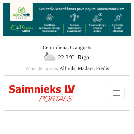
Ceturtdiena
,
6
.
augusts
22.3℃
Rīga
Alfrēds, Madars, Fredis
Vārda dienu svin: