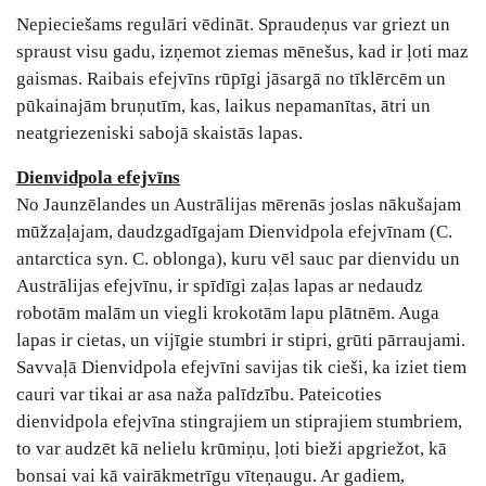
Nepieciešams regulāri vēdināt. Spraudeņus var griezt un
spraust visu gadu, izņemot ziemas mēnešus, kad ir ļoti maz
gaismas. Raibais efejvīns rūpīgi jāsargā no tīklērcēm un
pūkainajām bruņutīm, kas, laikus nepamanītas, ātri un
neatgriezeniski sabojā skaistās lapas.
Dienvidpola efejvīns
No Jaunzēlandes un Austrālijas mērenās joslas nākušajam
mūžzaļajam, daudzgadīgajam Dienvidpola efejvīnam (C.
antarctica syn. C. oblonga), kuru vēl sauc par dienvidu un
Austrālijas efejvīnu, ir spīdīgi zaļas lapas ar nedaudz
robotām malām un viegli krokotām lapu plātnēm. Auga
lapas ir cietas, un vijīgie stumbri ir stipri, grūti pārraujami.
Savvaļā Dienvidpola efejvīni savijas tik cieši, ka iziet tiem
cauri var tikai ar asa naža palīdzību. Pateicoties
dienvidpola efejvīna stingrajiem un stiprajiem stumbriem,
to var audzēt kā nelielu krūmiņu, ļoti bieži apgriežot, kā
bonsai vai kā vairākmetrīgu vīteņaugu. Ar gadiem,