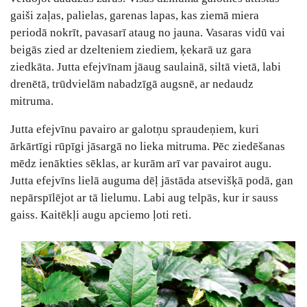
gaiši zaļas, palielas, garenas lapas, kas ziemā miera
periodā nokrīt, pavasarī ataug no jauna. Vasaras vidū vai
beigās zied ar dzelteniem ziediem, ķekarā uz gara
ziedkāta. Jutta efejvīnam jāaug saulainā, siltā vietā, labi
drenētā, trūdvielām nabadzīgā augsnē, ar nedaudz
mitruma.
Jutta efejvīnu pavairo ar galotņu spraudeņiem, kuri
ārkārtīgi rūpīgi jāsargā no lieka mitruma. Pēc ziedēšanas
mēdz ienākties sēklas, ar kurām arī var pavairot augu.
Jutta efejvīns lielā auguma dēļ jāstāda atsevišķā podā, gan
nepārspīlējot ar tā lielumu. Labi aug telpās, kur ir sauss
gaiss. Kaitēkļi augu apciemo ļoti reti.