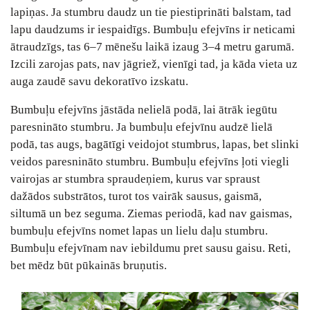
lapiņas. Ja stumbru daudz un tie piestiprināti balstam, tad
lapu daudzums ir iespaidīgs. Bumbuļu efejvīns ir neticami
ātraudzīgs, tas 6–7 mēnešu laikā izaug 3–4 metru garumā.
Izcili zarojas pats, nav jāgriež, vienīgi tad, ja kāda vieta uz
auga zaudē savu dekoratīvo izskatu.
Bumbuļu efejvīns jāstāda nelielā podā, lai ātrāk iegūtu
paresnināto stumbru. Ja bumbuļu efejvīnu audzē lielā
podā, tas augs, bagātīgi veidojot stumbrus, lapas, bet slinki
veidos paresnināto stumbru. Bumbuļu efejvīns ļoti viegli
vairojas ar stumbra spraudeņiem, kurus var spraust
dažādos substrātos, turot tos vairāk sausus, gaismā,
siltumā un bez seguma. Ziemas periodā, kad nav gaismas,
bumbuļu efejvīns nomet lapas un lielu daļu stumbru.
Bumbuļu efejvīnam nav iebildumu pret sausu gaisu. Reti,
bet mēdz būt pūkainās bruņutis.