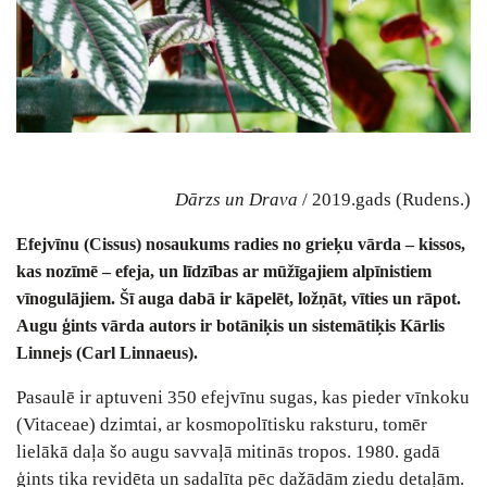
Dārzs un Drava
/ 2019.gads (Rudens.)
Efejvīnu (Cissus) nosaukums radies no grieķu vārda – kissos,
kas nozīmē – efeja, un līdzības ar mūžīgajiem alpīnistiem
vīnogulājiem. Šī auga dabā ir kāpelēt, ložņāt, vīties un rāpot.
Augu ģints vārda autors ir botāniķis un sistemātiķis Kārlis
Linnejs (Carl Linnaeus).
Pasaulē ir aptuveni 350 efejvīnu sugas, kas pieder vīnkoku
(Vitaceae) dzimtai, ar kosmopolītisku raksturu, tomēr
lielākā daļa šo augu savvaļā mitinās tropos. 1980. gadā
ģints tika revidēta un sadalīta pēc dažādām ziedu detaļām.