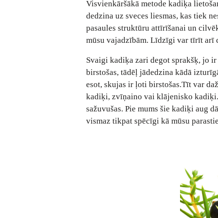
Visvienkāršākā metode kadiķa lietošanā
dedzina uz sveces liesmas, kas tiek nes
pasaules struktūru attīrīšanai un cilv
mūsu vajadzībām. Līdzīgi var tīrīt arī 
Svaigi kadiķa zari degot sprakšķ, jo ir 
birstošas, tādēļ jādedzina kādā iztur
esot, skujas ir ļoti birstošas.Tīt var 
kadiķi, zvīņaino vai klājenisko kadiķi.
sažuvušas. Pie mums šie kadiķi aug dā
vismaz tikpat spēcīgi kā mūsu parastie,