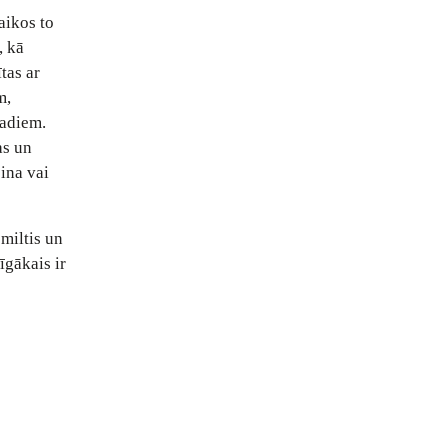
aikos to
, kā
tas ar
m,
vadiem.
as un
ina vai
smiltis un
īgākais ir