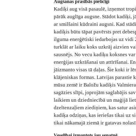
Augšanas prasībās pieticīgi
Kadiķi aug visā pasaulē, izņemot tropis
pārāk auglīga augsne. Stādot kadiķi, j
ar smilšaini kūdraini augsni. Kad stādi
kadiķis būtu tāpat pavērsts pret debes
ilguma enerģētiski iedarbojas uz vidi
turklāt ar laiku koks uzkrāj aizvien vai
sausnējs. No vecu kadiķu koksnes var 
enerģijas uzkrāšanai un attīrīšanai. En
jāizmanto visas tā daļas. Šie koki ir 
klājeniskas formas. Latvijas parastie 
mūsu zemē ir Baložu kadiķis Valmieras
sagāzies slīpi, joprojām saglabājis s
laikiem un dziedniecībā un maģijā liet
dzeltenzaļiem ziediņiem, kas satur asi
kadiķa odziņas, kas ieriešas tikai uz 
tikai nākamajā ziemā ir gatavas nolasī
Veselībai izmantots jau senatnē