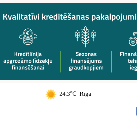
24.3℃
Rīga