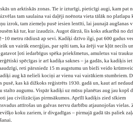
kās un arktiskās zonas. Tie ir izturīgi, pieticīgi augi, kam pat 
āizvēlas tam saulaina vai daļēji noēnota vieta tālāk no platlapu
ņu izrok, tam ziemeļu pusē iesien lentīti, lai jaunajā augšanas v
pusēm kā tur, kur izaudzis. Augot dārzā, šis koks atkarībā no dz
 2−10 metru rādiusā ap sevi. Kadiķi dzīvo ilgi, pat 600 gadus v
rāk un vairāk enerģijas, par spīti tam, ka ārēji var kļūt necils u
gatavot ļoti iedarbīgus spēka priekšmetus, amuletus vai trauku
erģētiski spēcīgas ir arī kadiķa saknes – ja gadās, ka kadiķis iet
lēnaudzīgi, reti pārsniedz 15 m augstumu un bieži veido krūmvei
kadiķi aug kā nelieli kociņi ar vienu vai vairākiem stumbriem. D
 pusē, kas kā dižkoks reģistrēts 1930. gadā un, kaut arī nedau
avu stalto augumu. Vispār kadiķi uz mūsu planētas aug jau kopš 
oti jau civilizācijas pirmsākumos. Aprīlī kadiķis zied sīkiem
nsvadus attīrošas un galvas nervu darbību atjaunojošas vielas. 
sievišķo koku zariem, ir divgadīgas – pirmajā gadā tās paliek zaļ
šanai.