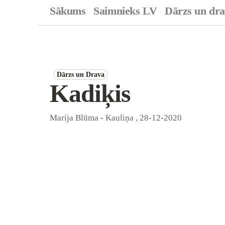
Sākums
Saimnieks LV
Dārzs un dr
Dārzs un Drava
Kadiķis
Marija Blūma - Kauliņa
,
28-12-2020