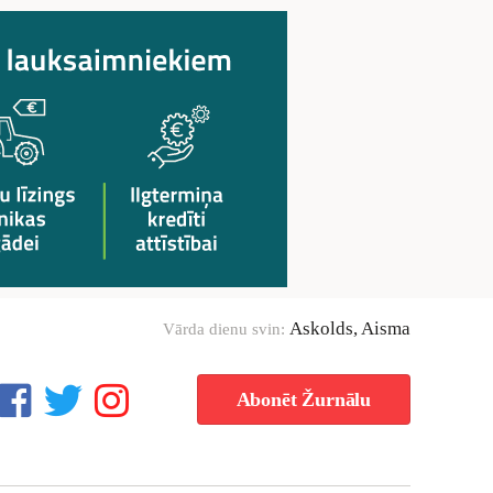
Askolds, Aisma
Vārda dienu svin:
Abonēt Žurnālu