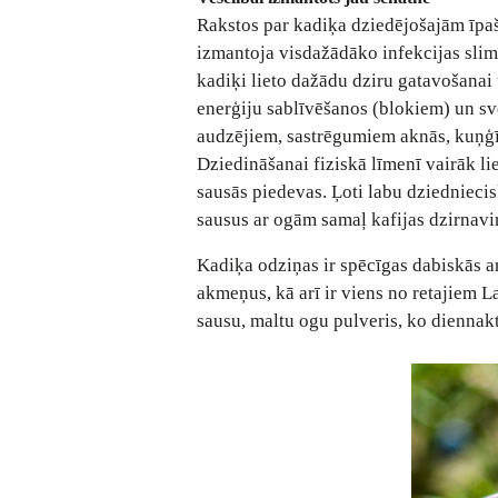
Rakstos par kadiķa dziedējošajām īpaš
izmantoja visdažādāko infekcijas slim
kadiķi lieto dažādu dziru gatavošanai 
enerģiju sablīvēšanos (blokiem) un sve
audzējiem, sastrēgumiem aknās, kuņģī
Dziedināšanai fiziskā līmenī vairāk li
sausās piedevas. Ļoti labu dziedniecis
sausus ar ogām samaļ kafijas dzirnavi
Kadiķa odziņas ir spēcīgas dabiskās an
akmeņus, kā arī ir viens no retajiem L
sausu, maltu ogu pulveris, ko diennaktī