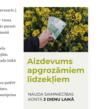
avasaris.)
r viena
ki parasti
 jaunā
ielu
ujām,
gada laikā
ku patērē
taro,
pastiprina