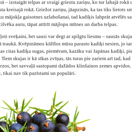
 – izstaigāt telpas ar svaigi grieztu zariņu, ko tur labajā rokā 
ta kreisajā rokā. Griežot zariņu, jāapzinās, ka tas tiks lietots s
ēku mājokļa gaisotnes uzlabošanai, tad kadiķis labprāt atvēlēs s
cilvēka auru, tāpat attīrīt mājlopu mītnes un darba telpas.
ļoti sveķaini, bet sausi var degt ar spilgtu liesmu – sausās skuja
īgā traukā. Kvēpināmos kūlīšos mūsu parasto kadiķi nesien, jo t
dažas citas kadiķa sugas, piemēram, kazāku vai Japānas kadiķi, pi
 Tiem skujas ir kā sīkas zvīņas, tās turas pie zariem arī tad, kad
rzos, bet savvaļā sastopami dažādos klinšainos zemes apvidos. 
 tikai nav tik pazīstami un populāri.