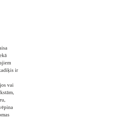
aisa
nekā
kajiem
adiķis ir
jos vai
īkstām,
ru,
kvēpina
domas