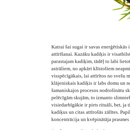
Katrai šai sugai ir savas enerģētiskās
attīrīšanai. Kazāku kadiķis ir visatb
parastajam kadiķim, tādēļ to labi lieto
astrāliem, no apkārt klīstošiem neapm
visspēcīgākais, lai attīrītos no svešu
klājeniskais kadiķis ir labs domu un n
šamaniskajos procesos nodrošinātu ska
pelēcīgām skujām, to izmanto slimnieku
visiedarbīgākie ir pirts rituāli, bet, j
kadiķus un citas attīrošās zālītes. Pa
koncentrācija un kvēpinātāja prasmes 