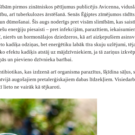
ībām pirmos zinātniskos pētījumus publicējis Avicenna, vidusl
ību, arī tuberkulozes ārstēšanā. Senās Ēģiptes zīmējumos rādīts
un dūmošanai. Šis augs noderīgs pret visām slimībām, kas saistī
šu enerģiju piesaisti – pret infekcijām, parazītiem, iekaisumie
, nierēs un hormonālajos dziedzeros, kā arī aizķepušiem asins
eto kadiķa odziņas, bet enerģētiku labāk tīra skuju uzlējumi, tēj
ko efektu kadiķis atstāj uz mājdzīvniekiem, ja tā zariņus izkvēp
ņās un pievieno dzīvnieka barībai.
tibiotikas, kas izdzenā arī organisma parazītus, šķīdina sāļus, 
atvijā augošajiem pretalerģiskajiem dabas līdzekļiem. Visiedarb
 lieto ne vairāk kā tējkaroti.