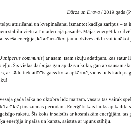
Dārzs un Drava
/ 2019.gads (P
elpu attīrīšanai un kvēpināšanai izmantot kadiķa zariņus – tā i
eņem stabilu vietu arī modernajā pasaulē. Mājas enerģētiku cilvē
ai sveša enerģija, kā arī uzsākot jaunu dzīves ciklu vai ienākot
Juniperus communis
) ar asām, īsām skuju adatiņām, kas satur l
 eļļu. Šīs vielas darbojas gan ap dzīvu koku, gan ap sausām sk
, ar kādu tiek attīrīts gaiss koka apkārtnē, viens liels kadiķis 
oku!
vēsajā gada laikā no oktobra līdz martam, vasarā tas vairāk spē
ā arī krāj tos ziemas periodam. Enerģētiskais lauks ap kadiķi s
aisīgo rakstu. Šis koks ir saistīts ar kosmiskām enerģijām, tas 
enerģija ir gaiša un karsta, saistīta ar uguns stihiju.