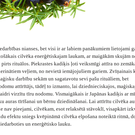
 iedarbības nianses, bet visi ir ar labiem panākumiem lietojami g
ilstošākais cilvēka enerģētiskajam laukam, ar maigākām skujām 
t pirts rituālos. Piekrastes kadiķis ļoti veiksmīgi attīra no zemā
ierinātiem veļiem, no nevietā iemājojušiem gariem. Zvīņainais k
 maģisku darbību sekām un sagatavotu sevi pašu rituāliem, bet
odomu attīrītājs, tādēļ to izmanto, lai dziednieciskajos, maģiska
idri virzītu tīru nodomu. Vismaigākais ir Japānas kadiķis ar m
 auras tīrīšanai un bērnu dziedināšanai. Lai attīrītu cilvēka au
a tie nav pieejami, cilvēkam, esot relaksētā stāvoklī, visapkārt iz
pildu efektu sniegs kvēpināmā cilvēka elpošana noteiktā ritmā, 
iedarboties un enerģētisko lauku.