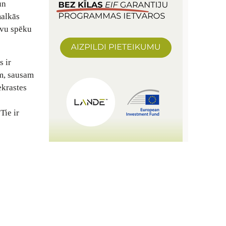
un
malkās
avu spēku
s ir
am, sausam
ekrastes
Tie ir