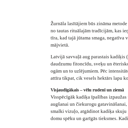
Žurnāla lasītājiem būs zināma metode t
no tautas rituālajām tradīcijām, kas i
tīra, kad tajā jūtama smaga, negatīva v
mājvietā.
Latvijā savvaļā aug parastais kadiķis (
daudzumu fitoncīdu, sveķu un ēterisko
ogām un to uzlējumiem. Pēc intensitātes
attīra tikpat, cik vesels hektārs lapu k
Visjaudīgākais – vēlu rudenī un ziemā
Visspēcīgāk kadiķa īpašības izpaužas 
augšanai un čiekurogu gatavināšanai, k
smalki vizuļo, atgādinot kadiķa skuju g
domu spēku un garīgās tieksmes. Kadiķa 