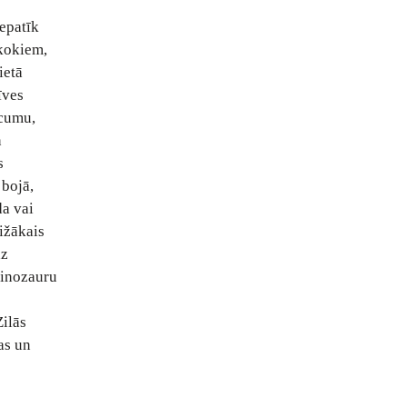
nepatīk
 kokiem,
ietā
īves
ecumu,
n
s
 bojā,
da vai
ižākais
dz
dinozauru
Zilās
as un