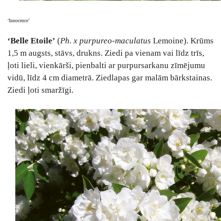
‘Innocence’
‘Belle Etoile’
(
Ph. x purpureo-maculatus
Lemoine). Krūms
1,5 m augsts, stāvs, drukns. Ziedi pa vienam vai līdz trīs,
ļoti lieli, vienkārši, pienbalti ar purpursarkanu zīmējumu
vidū, līdz 4 cm diametrā. Ziedlapas gar malām bārkstainas.
Ziedi ļoti smaržīgi.