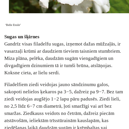
‘Belle Etoile’
Sugas un šķirnes
Gandrīz visas filadelfu sugas, izņemot dažas mūžzaļās, ir
vasarzaļi krūmi ar daudziem tieviem taisniem stumbriem.
Miza plāna, pelēka, daudzām sugām viengadīgiem un
divgadīgiem dzinumiem tā ir tumši brūna, atslāņojas.
Koksne cieta, ar lielu serdi.
Filadelfiem ziedi veidojas jauno sāndzinumu galos,
sakopoti nelielos ķekaros pa 3−5, dažreiz pa 9−7. Bez tam
ziedi veidojas augšējo 1−2 lapu pāru padusēs. Ziedi lieli,
no 2,5 līdz 6−7 cm diametrā, ļoti smaržīgi vai arī bez
smaržas. Ziedkauss veidots no četrām, dažreiz piecām
atstāvošām, ieliektām trīsstūrainām kauslapām, kas
ziedēšanas laikā daudzām sugām ir krēmbaltas vai