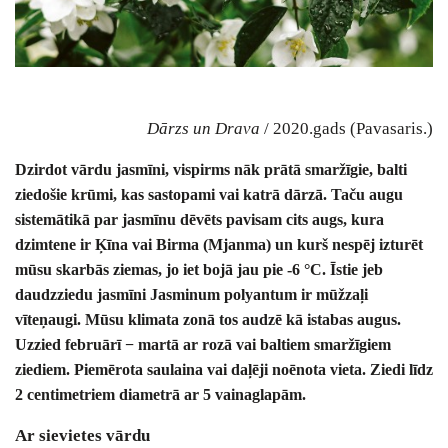
Dārzs un Drava
/ 2020.gads (Pavasaris.)
Dzirdot vārdu jasmīni, vispirms nāk prātā smaržīgie, balti
ziedošie krūmi, kas sastopami vai katrā dārzā. Taču augu
sistemātikā par jasmīnu dēvēts pavisam cits augs, kura
dzimtene ir Ķīna vai Birma (Mjanma) un kurš nespēj izturēt
mūsu skarbās ziemas, jo iet bojā jau pie -6 °C. Īstie jeb
daudzziedu jasmīni Jasminum polyantum ir mūžzaļi
vīteņaugi. Mūsu klimata zonā tos audzē kā istabas augus.
Uzzied februārī − martā ar rozā vai baltiem smaržīgiem
ziediem. Piemērota saulaina vai daļēji noēnota vieta. Ziedi līdz
2 centimetriem diametrā ar 5 vainaglapām.
Ar sievietes vārdu