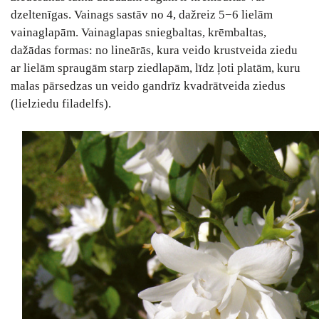
dzeltenīgas. Vainags sastāv no 4, dažreiz 5−6 lielām
vainaglapām. Vainaglapas sniegbaltas, krēmbaltas,
dažādas formas: no lineārās, kura veido krustveida ziedu
ar lielām spraugām starp ziedlapām, līdz ļoti platām, kuru
malas pārsedzas un veido gandrīz kvadrātveida ziedus
(lielziedu filadelfs).