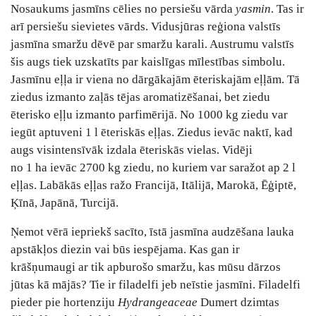
Nosaukums jasmīns cēlies no persiešu vārda
yasmin
. Tas ir
arī persiešu sievietes vārds. Vidusjūras reģiona valstīs
jasmīna smaržu dēvē par smaržu karali. Austrumu valstīs
šis augs tiek uzskatīts par kaislīgas mīlestības simbolu.
Jasmīnu eļļa ir viena no dārgākajām ēteriskajām eļļām. Tā
ziedus izmanto zaļās tējas aromatizēšanai, bet ziedu
ēterisko eļļu izmanto parfimērijā. No 1000 kg ziedu var
iegūt aptuveni 1 l ēteriskās eļļas. Ziedus ievāc naktī, kad
augs visintensīvāk izdala ēteriskās vielas. Vidēji
no 1 ha ievāc 2700 kg ziedu, no kuriem var saražot ap 2 l
eļļas. Labākās eļļas ražo Francijā, Itālijā, Marokā, Ēģiptē,
Ķīnā, Japānā, Turcijā.
Ņemot vērā iepriekš sacīto, īstā jasmīna audzēšana lauka
apstākļos diezin vai būs iespējama. Kas gan ir
krāšņumaugi ar tik apburošo smaržu, kas mūsu dārzos
jūtas kā mājās? Tie ir filadelfi jeb neīstie jasmīni. Filadelfi
pieder pie hortenziju
Hydrangeaceae
Dumert dzimtas