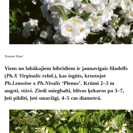
'Bouquet Blanc'
Viens no labākajiem hibrīdiem ir jaunavīgais filadelfs
(
Ph.X Virginalis
rehd.), kas iegūts, krustojot
Ph.Lemoine
x
Ph.Nivalis
‘Plenus’. Krūmi 2–3 m
augsti, stāvi. Ziedi sniegbalti, blīvos ķekaros pa 3–7,
ļoti pildīti, ļoti smaržīgi, 4–5 cm diametrā.