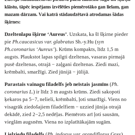
klāstu, tāpēc iespējams izvēlēties piemērotāko gan lielam, gan
mazam dārzam. Vai katrā stādaudzētavā atrodamas šādas
šķirnes:
Dzeltenlapu šķirne ‘Aureus’
. Uzskata, ka šī šķirne pieder
pie
Ph.caucasicus var. glabratus
Sh.-y.Hu (
syn
Ph.coronarius ‘Aureus’
). Krūms kompakts, līdz 1,5 m
augsts. Plaukstot lapas spilgti dzeltenas, vasaras pirmajā
pusē dzeltenas, otrajā − zaļgani dzeltenas. Ziedi mazi,
krēmbalti, smaržīgi. Zied jūnijā − jūlijā.
Parastais vainagu filadelfs jeb neīstais jasmīns
(
Ph.
coronarius L.
) ir līdz 3 m augsts krūms. Ziedi sakopoti
ķekaros pa 5−7, nelieli, krēmbalti, ļoti smaržīgi. Viens no
visagrāk ziedošajiem filadelfiem − uzzied jūnija otrajā
dekādē, zied 2−2,5 nedēļas. Piemērots arī ļoti sausām,
vieglām augsnēm. Viena no izplatītākajām sugām.
Lielziedu filadelfs
(
Ph. indorus var. grandiflorus
Gray).