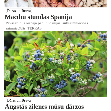
Dārzs un Drava
Mācību stundas Spānijā
Pavasarī bija iespēja pabūt Spānijas lauksaimniecības
saimniecībās. TERRAS ...
Dārzs un Drava
Augstās zilenes mūsu dārzos