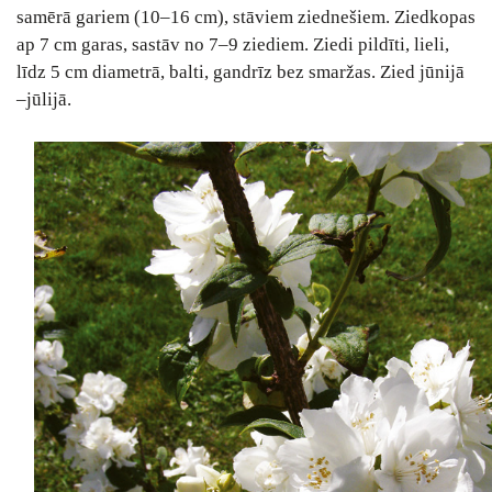
samērā gariem (10–16 cm), stāviem ziednešiem. Ziedkopas
ap 7 cm garas, sastāv no 7–9 ziediem. Ziedi pildīti, lieli,
līdz 5 cm diametrā, balti, gandrīz bez smaržas. Zied jūnijā
–jūlijā.