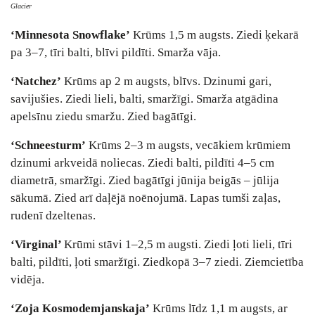
Glacier
‘Minnesota Snowflake’
Krūms 1,5 m augsts. Ziedi ķekarā
pa 3–7, tīri balti, blīvi pildīti. Smarža vāja.
‘Natchez’
Krūms ap 2 m augsts, blīvs. Dzinumi gari,
savijušies. Ziedi lieli, balti, smaržīgi. Smarža atgādina
apelsīnu ziedu smaržu. Zied bagātīgi.
‘Schneesturm’
Krūms 2–3 m augsts, vecākiem krūmiem
dzinumi arkveidā noliecas. Ziedi balti, pildīti 4–5 cm
diametrā, smaržīgi. Zied bagātīgi jūnija beigās – jūlija
sākumā. Zied arī daļējā noēnojumā. Lapas tumši zaļas,
rudenī dzeltenas.
‘Virginal’
Krūmi stāvi 1–2,5 m augsti. Ziedi ļoti lieli, tīri
balti, pildīti, ļoti smaržīgi. Ziedkopā 3–7 ziedi. Ziemcietība
vidēja.
‘Zoja Kosmodemjanskaja’
Krūms līdz 1,1 m augsts, ar