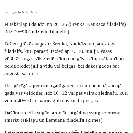
Ph. virginalis Schneesturm
Putekšņlapu daudz: no 20−25 (Šrenka, Kaukāza filadelfs)
līdz 70−90 (lielziedu filadelfs).
Pašas agrākās sugas ir Šrenka, Kaukāza un parastais
filadelfs, kuri parasti uzzied ap 7.−10. jūniju. Pašas
vēlākās sugas sāk ziedēt jūnija beigās – jūlija sākumā un
beidz ziedēt jūlija vidū vai beigās, bet dažos gados pat
augusta sākumā.
Uz spēcīgākajiem viengadīgajiem dzinumiem nākamajā
gadā var veidoties līdz 10−12 vai pat vairāk ziednešu, kuri
veido 40−50 cm garus greznus ziedu pušķus.
Dažām fildelfu sugām aromāts atgādina svaigu zemeņu
smaržu (sīklapu un Lemuāna filadelfu šķirnes).
Latvijā stādaudzētavas piedāvā plašu filadelfu sugu un šķirņu