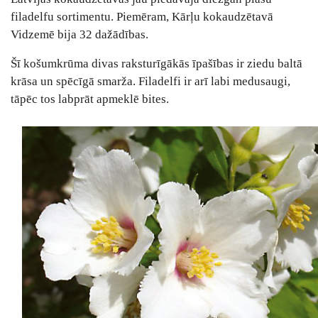
filadelfu sortimentu. Piemēram, Kārļu kokaudzētavā
Vidzemē bija 32 dažādības.
Šī košumkrūma divas raksturīgākās īpašības ir ziedu baltā
krāsa un spēcīgā smarža. Filadelfi ir arī labi medusaugi,
tāpēc tos labprāt apmeklē bites.