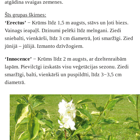
atgādina svaigas zemenes.
Šīs grupas šķirnes:
‘Erectus’
− Krūms līdz 1,5 m augsts, stāvs un ļoti biezs.
Vainags ieapaļš. Dzinumi pelēki līdz melngani. Ziedi
sniebalti, vienkārši, līdz 3 cm diametrā, ļoti smaržīgi. Zied
jūnijā – jūlijā. Izmanto dzīvžogiem.
‘Innocence’
− Krūms līdz 2 m augsts, ar dzeltenraibām
lapām. Pievilcīgi izskatās visu veģetācijas sezonu. Ziedi
smaržīgi, balti, vienkārši un puspildīti, līdz 3−3,5 cm
diametrā.