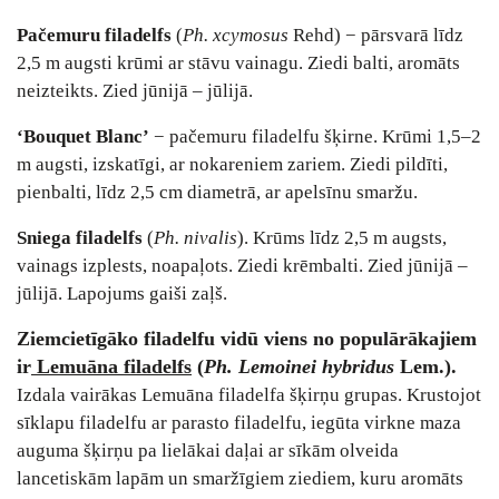
Pačemuru filadelfs
(
Ph. xcymosus
Rehd) − pārsvarā līdz
2,5 m augsti krūmi ar stāvu vainagu. Ziedi balti, aromāts
neizteikts. Zied jūnijā – jūlijā.
‘Bouquet Blanc’
− pačemuru filadelfu šķirne. Krūmi 1,5–2
m augsti, izskatīgi, ar nokareniem zariem. Ziedi pildīti,
pienbalti, līdz 2,5 cm diametrā, ar apelsīnu smaržu.
Sniega filadelfs
(
Ph. nivalis
). Krūms līdz 2,5 m augsts,
vainags izplests, noapaļots. Ziedi krēmbalti. Zied jūnijā –
jūlijā. Lapojums gaiši zaļš.
Ziemcietīgāko filadelfu vidū viens no populārākajiem
ir
Lemuāna filadelfs
(
Ph. Lemoinei hybridus
Lem.).
Izdala vairākas Lemuāna filadelfa šķirņu grupas. Krustojot
sīklapu filadelfu ar parasto filadelfu, iegūta virkne maza
auguma šķirņu pa lielākai daļai ar sīkām olveida
lancetiskām lapām un smaržīgiem ziediem, kuru aromāts