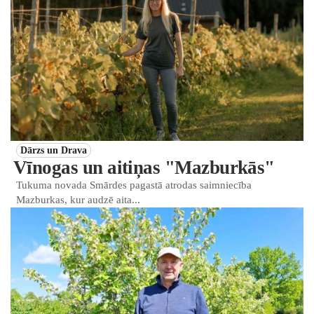
Dārzs un Drava
Vīnogas un aitiņas "Mazburkās"
Tukuma novada Smārdes pagastā atrodas saimniecība
Mazburkas, kur audzē aita...