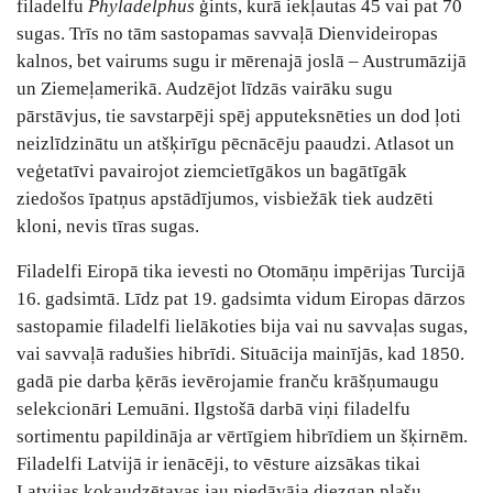
filadelfu
Phyladelphus
ģints, kurā iekļautas 45 vai pat 70
sugas. Trīs no tām sastopamas savvaļā Dienvideiropas
kalnos, bet vairums sugu ir mērenajā joslā – Austrumāzijā
un Ziemeļamerikā. Audzējot līdzās vairāku sugu
pārstāvjus, tie savstarpēji spēj apputeksnēties un dod ļoti
neizlīdzinātu un atšķirīgu pēcnācēju paaudzi. Atlasot un
veģetatīvi pavairojot ziemcietīgākos un bagātīgāk
ziedošos īpatņus apstādījumos, visbiežāk tiek audzēti
kloni, nevis tīras sugas.
Filadelfi Eiropā tika ievesti no Otomāņu impērijas Turcijā
16. gadsimtā. Līdz pat 19. gadsimta vidum Eiropas dārzos
sastopamie filadelfi lielākoties bija vai nu savvaļas sugas,
vai savvaļā radušies hibrīdi. Situācija mainījās, kad 1850.
gadā pie darba ķērās ievērojamie franču krāšņumaugu
selekcionāri Lemuāni. Ilgstošā darbā viņi filadelfu
sortimentu papildināja ar vērtīgiem hibrīdiem un šķirnēm.
Filadelfi Latvijā ir ienācēji, to vēsture aizsākas tikai
Latvijas kokaudzētavas jau piedāvāja diezgan plašu