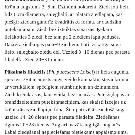
Krūmu augstums 3−5 m. Dzinumi nokareni. Ziedi ļoti lieli,
līdz 6 cm diametrā, sniegbalti, ar platām ziedlapām, kas
piešķir ziedam gandrīz kvadrātisku formu, ar daudzām
putekšņlapām. Ziedi bez izteiktas smaržas. Ķekarā
lielākoties 3 ziedi, bez tam pa 2 ziediem lapu padusēs.
Dažreiz ziedkopās pa 6−9 ziediem. Ļoti izskatīga suga
lielo, sniegbalto ziedu dēļ. Uzzied 8−10 dienas pēc parastā
filadelfa. Zied 20−31 dienu.
Pūkainais filadelfs
(
Ph. pubescens Loisel
) ir liela auguma,
spēcīgs, 3−4 m augsts augs, veido kompaktu, stāvu krūmu
ar vertikāliem, spēcīgiem stumbriņiem un dzinumiem.
Ziedi krēmkrāsas, kausveida, bez smaržas. Putekšņlapas ar
oranždzelteniem putekšņmaciņiem, kas skaisti izceļas uz
krēmkrāsas ziedlapiņu fona. Šī ir pati vēlāk ziedošā suga –
uzzied 14−20 dienas pēc parastā filadelfa. Ziedēšanas
ilgums 20−28 dienas. Aug arī mazāk auglīgās augsnēs.
Labai ziedēšanai nepieciešams pietiekams apgaismojums.