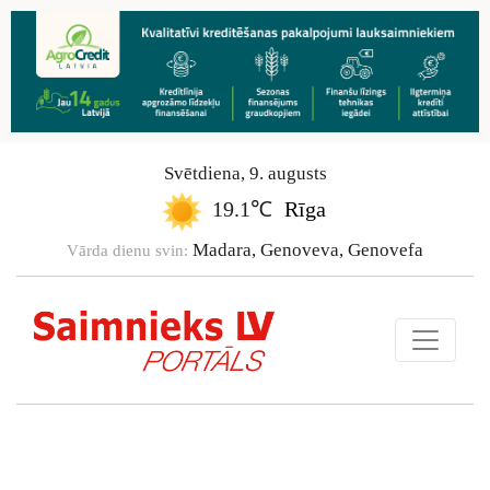
Svētdiena
,
9
.
augusts
19.1℃
Rīga
Madara, Genoveva, Genovefa
Vārda dienu svin: