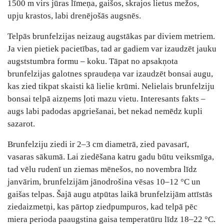
1500 m virs jūras līmeņa, gaišos, skrajos lietus mežos,
upju krastos, labi drenējošās augsnēs.
Telpās brunfelzijas neizaug augstākas par diviem metriem.
Ja vien pietiek pacietības, tad ar gadiem var izaudzēt jauku
augststumbra formu – koku. Tāpat no apsakņota
brunfelzijas galotnes spraudeņa var izaudzēt bonsai augu,
kas zied tikpat skaisti kā lielie krūmi. Nelielais brunfelziju
bonsai telpā aizņems ļoti mazu vietu. Interesants fakts –
augs labi padodas apgriešanai, bet nekad nemēdz kupli
sazarot.
Brunfelziju ziedi ir 2–3 cm diametrā, zied pavasarī,
vasaras sākumā. Lai ziedēšana katru gadu būtu veiksmīga,
tad vēlu rudenī un ziemas mēnešos, no novembra līdz
janvārim, brunfelzijām jānodrošina vēsas 10–12 °C un
gaišas telpas. Šajā augu atpūtas laikā brunfelzijām attīstās
ziedaizmetņi, kas pārtop ziedpumpuros, kad telpā pēc
miera perioda paaugstina gaisa temperatūru līdz 18–22 °C.