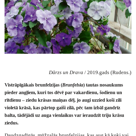
Dārzs un Drava
/ 2019.gads (Rudens.)
Vistrāpīgākais brunfelzijas (
Brunfelsia
) tautas nosaukums
pieder angļiem, kuri tos dēvē par vakardienu, šodienu un
rītdienu – ziedu krāsas maiņas dēļ, jo augi uzzied koši zili
violetā krāsā, kas pārtop gaiši zilā, pēc tam izbāl gandrīz
balta, tādējādi uz auga vienlaikus var ieraudzīt triju krāsu
ziedus.
Daudzgadīgās, mūžzaļās brunfelzijas, kas aug kā koki vai