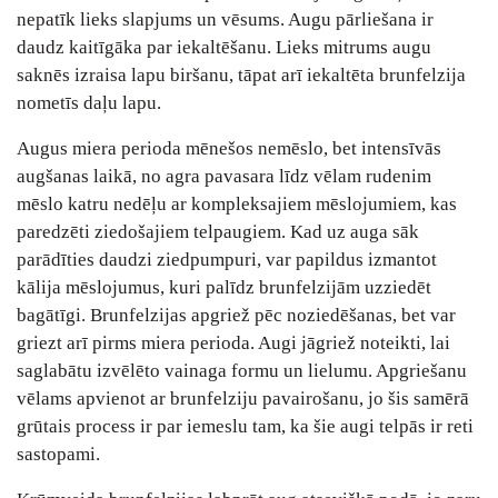
nepatīk lieks slapjums un vēsums. Augu pārliešana ir
daudz kaitīgāka par iekaltēšanu. Lieks mitrums augu
saknēs izraisa lapu biršanu, tāpat arī iekaltēta brunfelzija
nometīs daļu lapu.
Augus miera perioda mēnešos nemēslo, bet intensīvās
augšanas laikā, no agra pavasara līdz vēlam rudenim
mēslo katru nedēļu ar kompleksajiem mēslojumiem, kas
paredzēti ziedošajiem telpaugiem. Kad uz auga sāk
parādīties daudzi ziedpumpuri, var papildus izmantot
kālija mēslojumus, kuri palīdz brunfelzijām uzziedēt
bagātīgi. Brunfelzijas apgriež pēc noziedēšanas, bet var
griezt arī pirms miera perioda. Augi jāgriež noteikti, lai
saglabātu izvēlēto vainaga formu un lielumu. Apgriešanu
vēlams apvienot ar brunfelziju pavairošanu, jo šis samērā
grūtais process ir par iemeslu tam, ka šie augi telpās ir reti
sastopami.