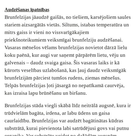
Audzēšanas īpatnības
Brunfelzijas jāaudzē gaišās, no tiešiem, karsējošiem saules
stariem aizsargātās vietās. Siltums, istabas temperatūra un
mitrs gaiss ir vieni no vissvarīgākajiem
priekšnoteikumiem veiksmīgai brunfelziju audzēšanai.
Vasaras mēnešos vēlams brunfelzijas novietot dārzā lielu
koku paēnā, kur augi var saņemt pārpārēm lietu, vēju un
galvenais – daudz svaiga gaisa. Šis vasaras laiks ir kā
kūrorts veselības uzlabošanā, kas ļauj daudz veiksmīgāk
brunfelzijām pārciest tumšos rudens, ziemas mēnešus.
Telpās brunfelzijas ļoti jāsargā no nepatīkamā caurvēja,
kas izraisa lapu brūnēšanu un biršanu.
Brunfelzijas stāda viegli skābā līdz neitrālā augsnē, kura ir
trūdvielām bagāta, irdena, ar labu ūdens un gaisa
caurlaidību. Brunfelzijas var audzēt bagātinātas kūdras
substrātā, kurai pievienota labi satrūdējusi govs vai putnu
organika. Var substrātu veidot no dažādām augsnēm –