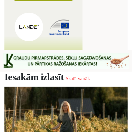
Iesakām izlasīt
Skatīt vairāk