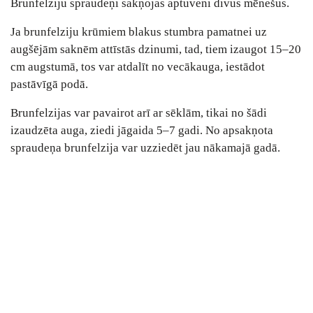
Brunfelziju spraudeņi sakņojas aptuveni divus mēnešus.
Ja brunfelziju krūmiem blakus stumbra pamatnei uz
augšējām saknēm attīstās dzinumi, tad, tiem izaugot 15–20
cm augstumā, tos var atdalīt no vecākauga, iestādot
pastāvīgā podā.
Brunfelzijas var pavairot arī ar sēklām, tikai no šādi
izaudzēta auga, ziedi jāgaida 5–7 gadi. No apsakņota
spraudeņa brunfelzija var uzziedēt jau nākamajā gadā.