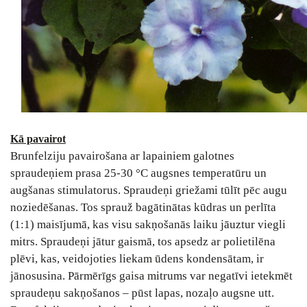
Kā pavairot
Brunfelziju pavairošana ar lapainiem galotnes
spraudeņiem prasa 25-30 °C augsnes temperatūru un
augšanas stimulatorus. Spraudeņi griežami tūlīt pēc augu
noziedēšanas. Tos sprauž bagātinātas kūdras un perlīta
(1:1) maisījumā, kas visu sakņošanās laiku jāuztur viegli
mitrs. Spraudeņi jātur gaismā, tos apsedz ar polietilēna
plēvi, kas, veidojoties liekam ūdens kondensātam, ir
jānosusina. Pārmērīgs gaisa mitrums var negatīvi ietekmēt
spraudeņu sakņošanos – pūst lapas, nozaļo augsne utt.