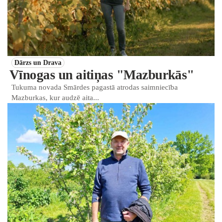
Dārzs un Drava
Vīnogas un aitiņas "Mazburkās"
Tukuma novada Smārdes pagastā atrodas saimniecība
Mazburkas, kur audzē aita...