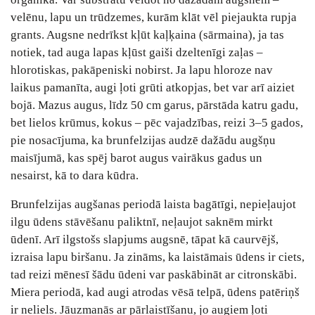
velēnu, lapu un trūdzemes, kurām klāt vēl piejaukta rupja
grants. Augsne nedrīkst kļūt kaļķaina (sārmaina), ja tas
notiek, tad auga lapas kļūst gaiši dzeltenīgi zaļas –
hlorotiskas, pakāpeniski nobirst. Ja lapu hloroze nav
laikus pamanīta, augi ļoti grūti atkopjas, bet var arī aiziet
bojā. Mazus augus, līdz 50 cm garus, pārstāda katru gadu,
bet lielos krūmus, kokus – pēc vajadzības, reizi 3–5 gados,
pie nosacījuma, ka brunfelzijas audzē dažādu augšņu
maisījumā, kas spēj barot augus vairākus gadus un
nesairst, kā to dara kūdra.
Brunfelzijas augšanas periodā laista bagātīgi, nepieļaujot
ilgu ūdens stāvēšanu paliktnī, neļaujot saknēm mirkt
ūdenī. Arī ilgstošs slapjums augsnē, tāpat kā caurvējš,
izraisa lapu biršanu. Ja zināms, ka laistāmais ūdens ir ciets,
tad reizi mēnesī šādu ūdeni var paskābināt ar citronskābi.
Miera periodā, kad augi atrodas vēsā telpā, ūdens patēriņš
ir neliels. Jāuzmanās ar pārlaistīšanu, jo augiem ļoti