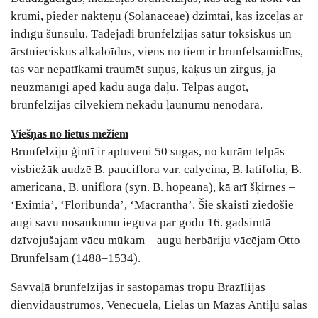
krūmi, pieder nakteņu (Solanaceae) dzimtai, kas izceļas ar
indīgu šūnsulu. Tādējādi brunfelzijas satur toksiskus un
ārstnieciskus alkaloīdus, viens no tiem ir brunfelsamidīns,
tas var nepatīkami traumēt suņus, kaķus un zirgus, ja
neuzmanīgi apēd kādu auga daļu. Telpās augot,
brunfelzijas cilvēkiem nekādu ļaunumu nenodara.
Viešņas no lietus mežiem
Brunfelziju ģintī ir aptuveni 50 sugas, no kurām telpās
visbiežāk audzē B. pauciflora var. calycina, B. latifolia, B.
americana, B. uniflora (syn. B. hopeana), kā arī šķirnes –
‘Eximia’, ‘Floribunda’, ‘Macrantha’. Šie skaisti ziedošie
augi savu nosaukumu ieguva par godu 16. gadsimtā
dzīvojušajam vācu mūkam – augu herbāriju vācējam Otto
Brunfelsam (1488–1534).
Savvaļā brunfelzijas ir sastopamas tropu Brazīlijas
dienvidaustrumos, Venecuēlā, Lielās un Mazās Antiļu salās