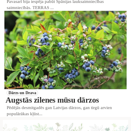
Pavasarī bija iespēja pabūt Spānijas lauksaimniecības
saimniecībās. TERRAS ...
Dārzs un Drava
Augstās zilenes mūsu dārzos
Pēdējās desmitgadēs gan Latvijas dārzos, gan tirgū arvien
populārākas kļūst...