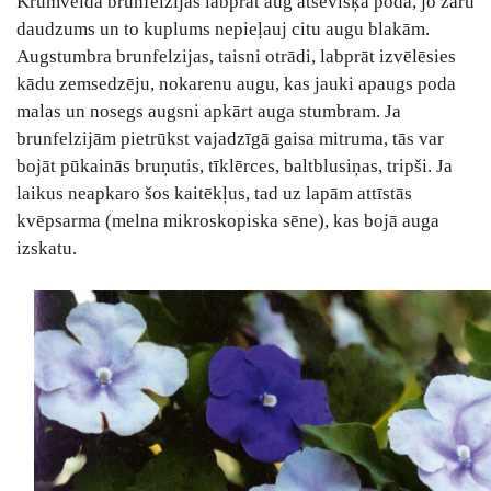
Krūmveida brunfelzijas labprāt aug atsevišķā podā, jo zaru
daudzums un to kuplums nepieļauj citu augu blakām.
Augstumbra brunfelzijas, taisni otrādi, labprāt izvēlēsies
kādu zemsedzēju, nokarenu augu, kas jauki apaugs poda
malas un nosegs augsni apkārt auga stumbram. Ja
brunfelzijām pietrūkst vajadzīgā gaisa mitruma, tās var
bojāt pūkainās bruņutis, tīklērces, baltblusiņas, tripši. Ja
laikus neapkaro šos kaitēkļus, tad uz lapām attīstās
kvēpsarma (melna mikroskopiska sēne), kas bojā auga
izskatu.