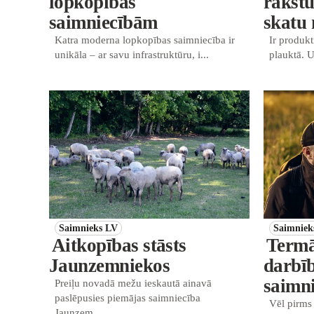
lopkopības
rakstu
saimniecībām
skatu
Katra moderna lopkopības saimniecība ir
Ir produkt
unikāla – ar savu infrastruktūru, i...
plauktā. U
Saimnieks LV
Saimniek
Aitkopības stāsts
Termā
Jaunzemniekos
darbī
saimn
Preiļu novadā mežu ieskautā ainavā
paslēpusies piemājas saimniecība
Vēl pirms
Jaunzem...