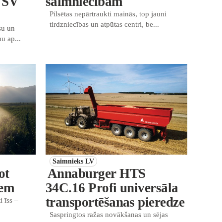
 SV
saimniecībām
Pilsētas nepārtraukti mainās, top jauni
tirdzniecības un atpūtas centri, be...
su un
u ap...
Saimnieks LV
ot
Annaburger HTS
iem
34C.16 Profi universāla
transportēšanas pieredze
i īss –
Saspringtos ražas novākšanas un sējas