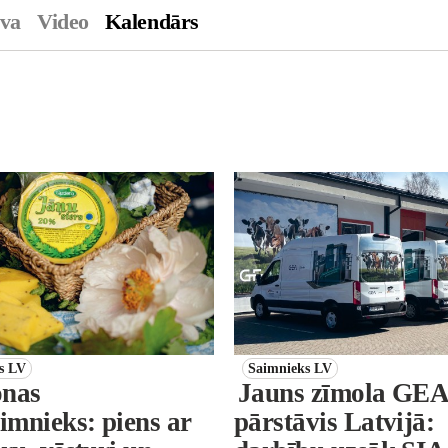
ava
Video
Kalendārs
s LV
Saimnieks LV
nas
Jauns zīmola GE
imnieks: piens ar
pārstāvis Latvijā: