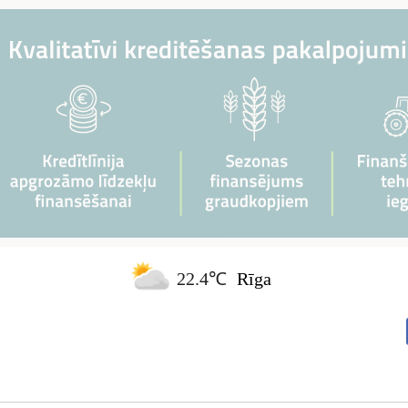
22.4℃
Rīga