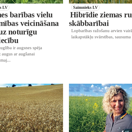
s LV
Saimnieks LV
es barības vielu
Hibrīdie ziemas ru
mības veicināšana
skābbarībai
 uz noturīgu
Lopbarības ražošanu arvien vair
laikapstākļu svārstības, sausuma .
iecību
uglība ir augsnes spēja
t augus ar augšanai
maj...