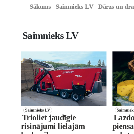
Sākums
Saimnieks LV
Dārzs un dr
Saimnieks LV
Saimnieks LV
Saimniek
Trioliet jaudīgie
Lazdo
risinājumi lielajām
piensa