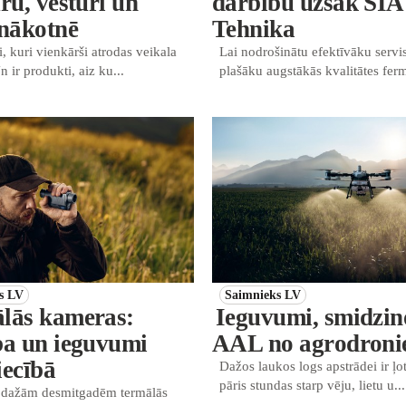
ru, vēsturi un
darbību uzsāk SIA
 nākotnē
Tehnika
i, kuri vienkārši atrodas veikala
Lai nodrošinātu efektīvāku servi
n ir produkti, aiz ku...
plašāku augstākās kvalitātes ferm
s LV
Saimnieks LV
lās kameras:
Ieguvumi, smidzin
ba un ieguvumi
AAL no agrodron
iecībā
Dažos laukos logs apstrādei ir ļot
pāris stundas starp vēju, lietu u...
 dažām desmitgadēm termālās