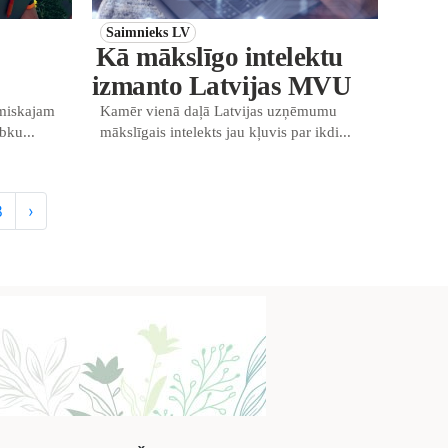
Saimnieks LV
Kā mākslīgo intelektu
izmanto Latvijas MVU
miskajam
Kamēr vienā daļā Latvijas uzņēmumu
bku...
mākslīgais intelekts jau kļuvis par ikdi...
8
›