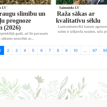
s LV
Saimnieks LV
raugu slimību un
Raža sākas ar
ļu prognoze
kvalitatīvu sēklu
m (2026)
Lauksaimniecībā katram agrono
solim ir izšķiroša nozīme, taču je
epriekšējā gadā, arī šis pavasaris
 sākums neizcēlās ar...
1
2
3
4
5
6
7
8
9
10
...
97
9