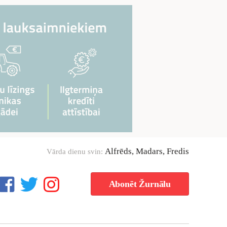
Alfrēds, Madars, Fredis
Vārda dienu svin:
Abonēt Žurnālu