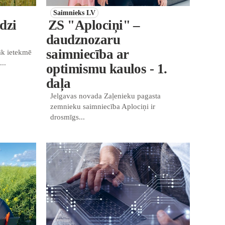
Saimnieks LV
dzi
ZS "Aplociņi" –
daudznozaru
saimniecība ar
āk ietekmē
..
optimismu kaulos - 1.
daļa
Jelgavas novada Zaļenieku pagasta
zemnieku saimniecība Aplociņi ir
drosmīgs...