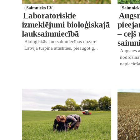
Saimnieks LV
Saimniek
Laboratoriskie
Augsn
izmeklējumi bioloģiskajā
pieeja
lauksaimniecībā
– ceļš
saimn
Bioloģiskās lauksaimniecības nozare
Latvijā turpina attīstīties, pieaugot g...
Augsnes a
nodrošinā
nepiecieša