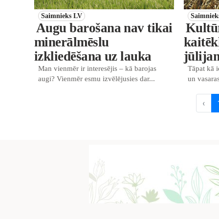
Saimnieks LV
Saimniek
Augu barošana nav tikai
Kultū
minerālmēslu
kaitēk
izkliedēšana uz lauka
jūlija
Man vienmēr ir interesējis – kā barojas
Tāpat kā i
augi? Vienmēr esmu izvēlējusies dar...
un vasaras
‹