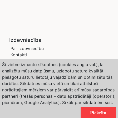
Izdevniecība
Par izdevniecību
Kontakti
Privātuma politika
Šī vietne izmanto sīkdatnes (cookies angļu val.), lai
Žurnāli
analizētu mūsu datplūsmu, uzlabotu satura kvalitāti,
Saimnieks LV
pielāgotu saturu lietotāju vajadzībām un optimizētu tās
Dārzs un Drava
darbību. Sīkdatnes mūsu vietā un tikai atbilstoši
Abonēšana
norādītajiem mērķiem var pārvaldīt arī mūsu sadarbības
partneri (trešās personas – datu apstrādātāji (operatori),
Weather forecast from Yr, delivered by the Norwegian
piemēram, Google Analytics). Sīkāk par sīkdatnēm
šeit
.
Meteorological Institute and NRK
Copyright © 2024 Izdevniecība “SaimnieksLV”. All
Piekrītu