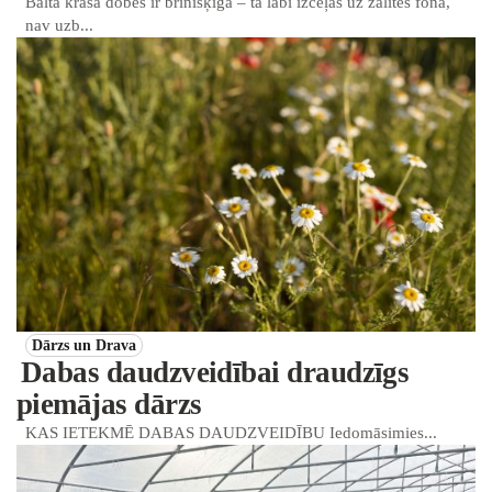
Balta krāsa dobēs ir brīnišķīga – tā labi izceļas uz zālītes fona,
nav uzb...
Dārzs un Drava
Dabas daudzveidībai draudzīgs
piemājas dārzs
KAS IETEKMĒ DABAS DAUDZVEIDĪBU Iedomāsimies...