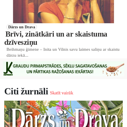
Dārzs un Drava
Brīvi, zinātkāri un ar skaistuma
dzīvesziņu
Beihmaņu ģimene – Inita un Vilnis savu laimes saliņu ar skaistu
dārzu iekā...
Citi žurnāli
Skatīt vairāk