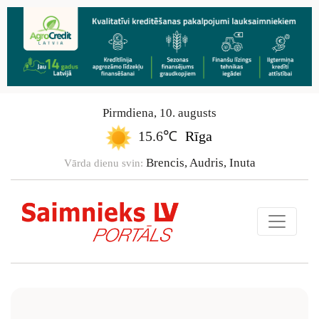
Pirmdiena
,
10
.
augusts
15.6℃
Rīga
Brencis, Audris, Inuta
Vārda dienu svin: