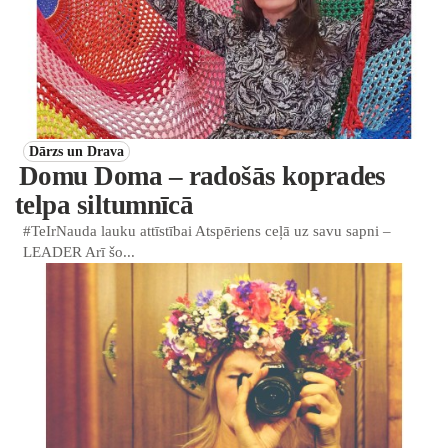
Dārzs un Drava
Domu Doma – radošās koprades
telpa siltumnīcā
#TeIrNauda lauku attīstībai Atspēriens ceļā uz savu sapni –
LEADER Arī šo...