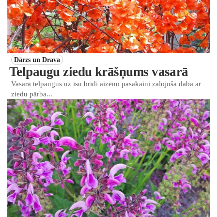
Dārzs un Drava
Telpaugu ziedu krāšņums vasarā
Vasarā telpaugus uz īsu brīdi aizēno pasakaini zaļojošā daba ar
ziedu pārba...