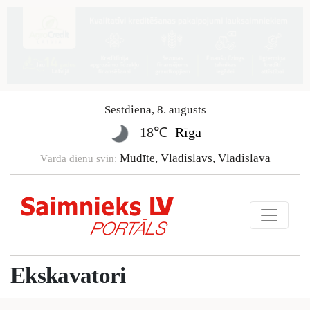
Sestdiena
,
8
.
augusts
18℃
Rīga
Mudīte, Vladislavs, Vladislava
Vārda dienu svin:
Ekskavatori