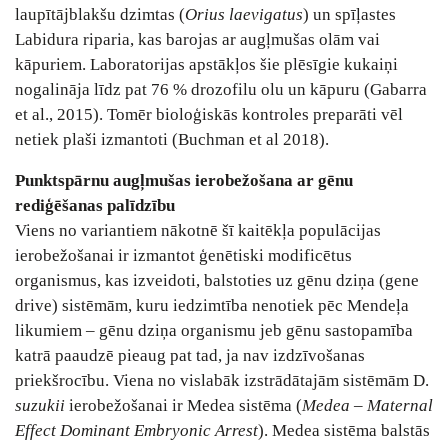
laupītājblakšu dzimtas (
Orius laevigatus
) un spīļastes
Labidura riparia, kas barojas ar augļmušas olām vai
kāpuriem. Laboratorijas apstākļos šie plēsīgie kukaiņi
nogalināja līdz pat 76 % drozofilu olu un kāpuru (Gabarra
et al., 2015). Tomēr bioloģiskās kontroles preparāti vēl
netiek plaši izmantoti (Buchman et al 2018).
Punktspārnu augļmušas ierobežošana ar gēnu
rediģēšanas palīdzību
Viens no variantiem nākotnē šī kaitēkļa populācijas
ierobežošanai ir izmantot ģenētiski modificētus
organismus, kas izveidoti, balstoties uz gēnu dziņa (gene
drive) sistēmām, kuru iedzimtība nenotiek pēc Mendeļa
likumiem – gēnu dziņa organismu jeb gēnu sastopamība
katrā paaudzē pieaug pat tad, ja nav izdzīvošanas
priekšrocību. Viena no vislabāk izstrādātajām sistēmām D.
suzukii
ierobežošanai ir Medea sistēma (
Medea – Maternal
Effect Dominant Embryonic Arrest
). Medea sistēma balstās