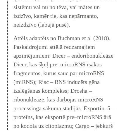
sistēmu vai nu no tēva, vai mātes un
izdzīvo, kamēr tie, kas nepārmanto,
neizdzīvo (labajā pusē).
Attēls adaptēts no Buchman et al (2018).
Paskaidrojumi attēlā redzamajiem
apzīmējumiem: Dicer – endoribonukleāze
Dicer, kas šķeļ pre–microRNS īsākos
fragmentos, kurus sauc par microRNS
(miRNS); Risc – RNS inducēts gēna
izslēgšanas komplekss; Drosha –
ribonukleāze, kas darbojas microRNS
processinga sākuma stadijās. Exportin–5 –
proteīns, kas eksportē pre–microRNS ārā
no kodola uz citoplazmu; Cargo – jebkurš