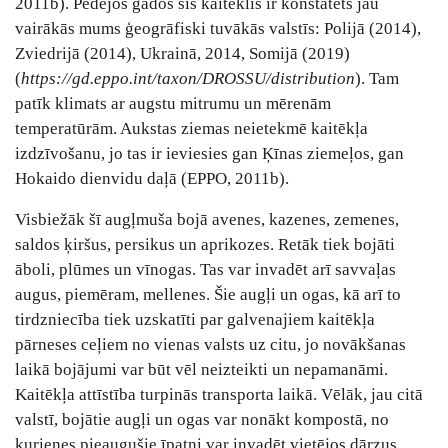
2011b). Pēdējos gados šis kaitēklis ir konstatēts jau
vairākās mums ģeogrāfiski tuvākās valstīs: Polijā (2014),
Zviedrijā (2014), Ukrainā, 2014, Somijā (2019)
(
https://gd.eppo.int/taxon/DROSSU/distribution
). Tam
patīk klimats ar augstu mitrumu un mērenām
temperatūrām. Aukstas ziemas neietekmē kaitēkļa
izdzīvošanu, jo tas ir ieviesies gan Ķīnas ziemeļos, gan
Hokaido dienvidu daļā (EPPO, 2011b).
Visbiežāk šī augļmuša bojā avenes, kazenes, zemenes,
saldos ķiršus, persikus un aprikozes. Retāk tiek bojāti
āboli, plūmes un vīnogas. Tas var invadēt arī savvaļas
augus, piemēram, mellenes. Šie augļi un ogas, kā arī to
tirdzniecība tiek uzskatīti par galvenajiem kaitēkļa
pārneses ceļiem no vienas valsts uz citu, jo novākšanas
laikā bojājumi var būt vēl neizteikti un nepamanāmi.
Kaitēkļa attīstība turpinās transporta laikā. Vēlāk, jau citā
valstī, bojātie augļi un ogas var nonākt kompostā, no
kurienes pieaugušie īpatņi var invadēt vietējos dārzus.