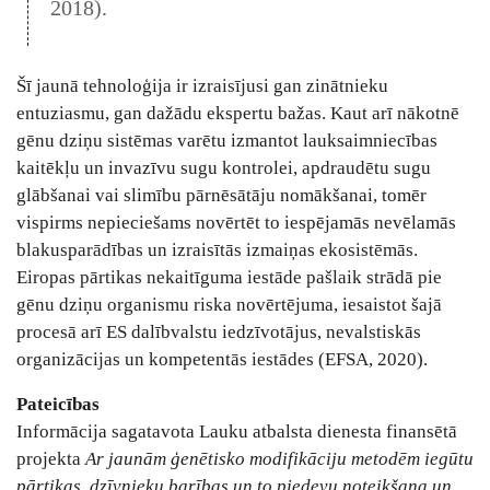
2018).
Šī jaunā tehnoloģija ir izraisījusi gan zinātnieku
entuziasmu, gan dažādu ekspertu bažas. Kaut arī nākotnē
gēnu dziņu sistēmas varētu izmantot lauksaimniecības
kaitēkļu un invazīvu sugu kontrolei, apdraudētu sugu
glābšanai vai slimību pārnēsātāju nomākšanai, tomēr
vispirms nepieciešams novērtēt to iespējamās nevēlamās
blakusparādības un izraisītās izmaiņas ekosistēmās.
Eiropas pārtikas nekaitīguma iestāde pašlaik strādā pie
gēnu dziņu organismu riska novērtējuma, iesaistot šajā
procesā arī ES dalībvalstu iedzīvotājus, nevalstiskās
organizācijas un kompetentās iestādes (EFSA, 2020).
Pateicības
Informācija sagatavota Lauku atbalsta dienesta finansētā
projekta
Ar jaunām ģenētisko modifikāciju metodēm iegūtu
pārtikas, dzīvnieku barības un to piedevu noteikšana un