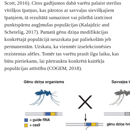
Scott, 2016). Citos gadījumos dabā varētu palaist sterilus
vīrišķos īpatņus, kas pārotos ar savvaļas sievišķajiem
īpatņiem, tā rezultātā samazinot vai pilnībā iznīcinot
punktspārnu augļmušas populācijas (Kalajdzic and
Schetelig, 2017). Pamatā gēnu dziņa modifikācijas
konkrētajā populācijā neuzskata par paliekošām jeb
permanentām. Uzskata, ka vienmēr izselekcionēsies
rezistentas alēles. Tomēr tas varētu prasīt ilgu laiku, kas
būtu pietiekams, lai pārtrauktu konkrētā kaitēkļa
populācijas attīstību (COGEM, 2018).