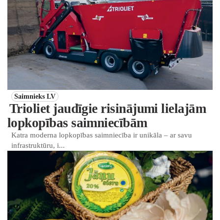
Saimnieks LV
Trioliet jaudīgie risinājumi lielajām
lopkopības saimniecībām
Katra moderna lopkopības saimniecība ir unikāla – ar savu
infrastruktūru, i...