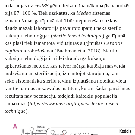
iedarbojas uz
myd88
gēnu. Iedzimtība nākamajās paaudzēs
bija 87−100 %. Tiek uzskatīts, ka
Medea
sistēmas
izmantošanas gadījumā dabā būs nepieciešams izlaist
daudz mazāk laboratorijā pavairoto īpatņu nekā sterilo
kukaiņu tehnoloģijas (
sterile insect technique
) gadījumā,
kas plaši tiek izmantota Vidusjūras augļmušas
Ceratitis
capitata
ierobežošanai (Buchman et al 2018). Sterilo
kukaiņu tehnoloģija ir videi draudzīga kukaiņu
apkarošanas metode, kas ietver mērķa kaitēkļa masveida
audzēšanu un sterilizāciju, izmantojot starojumu, kam
seko sistemātiska sterilu tēviņu izplatīšana noteiktā vietā,
kur tie pārojas ar savvaļas mātītēm, kurām šādas pārošanās
rezultātā nav pēcnācēju, tādējādi kaitēkļu populācija
samazinās (
https://www.iaea.org/topics/sterile–insect–
technique
).