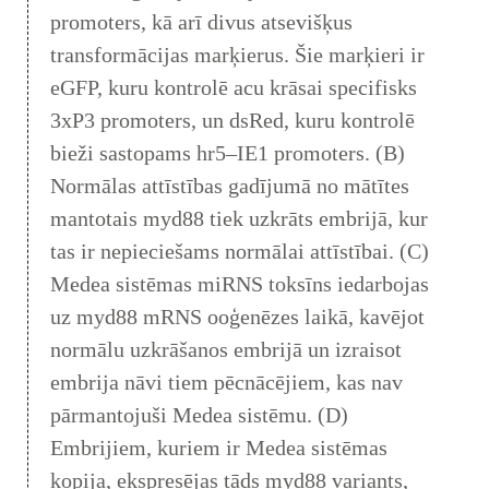
promoters, kā arī divus atsevišķus
transformācijas marķierus. Šie marķieri ir
eGFP, kuru kontrolē acu krāsai specifisks
3xP3 promoters, un dsRed, kuru kontrolē
bieži sastopams hr5–IE1 promoters. (B)
Normālas attīstības gadījumā no mātītes
mantotais myd88 tiek uzkrāts embrijā, kur
tas ir nepieciešams normālai attīstībai. (C)
Medea sistēmas miRNS toksīns iedarbojas
uz myd88 mRNS ooģenēzes laikā, kavējot
normālu uzkrāšanos embrijā un izraisot
embrija nāvi tiem pēcnācējiem, kas nav
pārmantojuši Medea sistēmu. (D)
Embrijiem, kuriem ir Medea sistēmas
kopija, ekspresējas tāds myd88 variants,