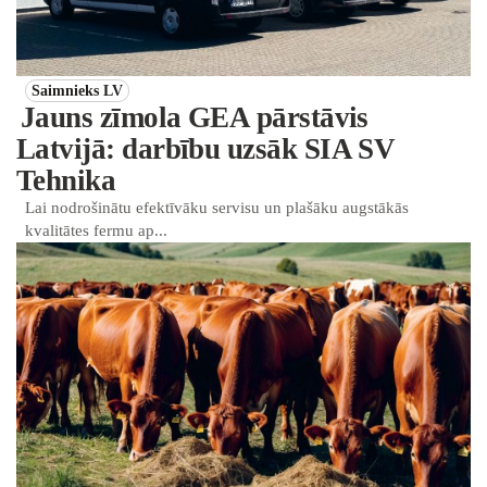
Saimnieks LV
Jauns zīmola GEA pārstāvis
Latvijā: darbību uzsāk SIA SV
Tehnika
Lai nodrošinātu efektīvāku servisu un plašāku augstākās
kvalitātes fermu ap...