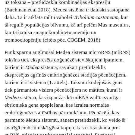
uz toksīna – pretlīdzekļa kombinācijas ekspresiju
(Buchman et al 2018). Medea sistēma ir dabiski sastopama
dabā. Tā ir atklāta miltu vabolei
Tribolium castaneum
, kur
tā regulē populācijas blīvumu, kā arī pelēm Mus musculus,
kur tā izraisa smagu kombinētu anēmiju un
trombocitopēniju (citēts pēc. COGEM, 2018).
Punktspārnu augļmušai Medea sistēmā microRNS (miRNS)
toksīns tiek ekspresēts ooģenēzē sievišķajiem īpatņiem,
kuriem ir
Medea
sistēma, savukārt pretlīdzeklis
ekspresējas agrīnās embrioģenēzes stadijās pēcnācējiem,
kuriem ir šī sistēma (1. attēls). Toksīnu kodējošais gēns
tiek pārmantots visiem pēcnācējiem no mātītes, kurai ir
Medea
sistēma, kas izpaužas kā miRNS vadīta svarīga
ebrioniskā gēna apspiešana, kas izraisa normālas
embrioģenēzes attīstības pārtraukšanu. Pēcnācēji, kas
pārmanto
Medea
sistēmu, saņem pretlīdzekli, ko veido šī
svarīgā embri­oniskā gēna kopija, kas ir rezistenta pret