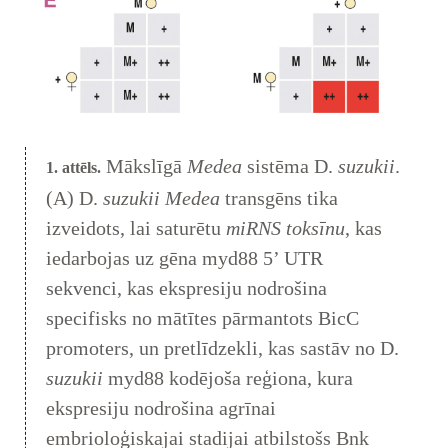
Mākslīgā
Medea
sistēma D.
suzukii
.
1. attēls.
(A) D.
suzukii
Medea
transgēns tika
izveidots, lai saturētu
miRNS toksīnu
, kas
iedarbojas uz gēna myd88 5’ UTR
sekvenci, kas ekspresiju nodrošina
specifisks no mātītes pārmantots BicC
promoters, un pretlīdzekli, kas sastāv no D.
suzukii
myd88 kodējoša reģiona, kura
ekspresiju nodrošina agrīnai
embrioloģiskajai stadijai atbilstošs Bnk