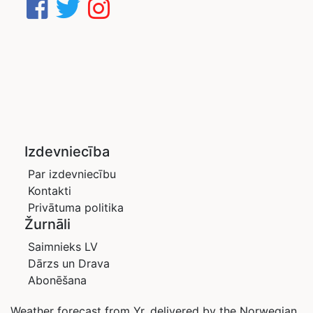
Izdevniecība
Par izdevniecību
Kontakti
Privātuma politika
Žurnāli
Saimnieks LV
Dārzs un Drava
Abonēšana
Weather forecast from Yr, delivered by the Norwegian