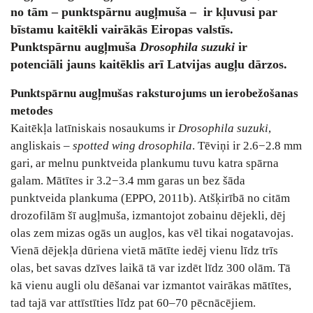
no tām – punktspārnu augļmuša – ir kļuvusi par
bīstamu kaitēkli vairākās Eiropas valstīs.
Punktspārnu augļmuša
Drosophila suzuki
ir
potenciāli jauns kaitēklis arī Latvijas augļu dārzos.
Punktspārnu augļmušas raksturojums un ierobežošanas
metodes
Kaitēkļa latīniskais nosaukums ir
Drosophila suzuki
,
angliskais –
spotted wing drosophila
. Tēviņi ir 2.6−2.8 mm
gari, ar melnu punktveida plankumu tuvu katra spārna
galam. Mātītes ir 3.2−3.4 mm garas un bez šāda
punktveida plankuma (EPPO, 2011b). Atšķirībā no citām
drozofilām šī augļmuša, izmantojot zobainu dējekli, dēj
olas zem mizas ogās un augļos, kas vēl tikai nogatavojas.
Vienā dējekļa dūriena vietā mātīte iedēj vienu līdz trīs
olas, bet savas dzīves laikā tā var izdēt līdz 300 olām. Tā
kā vienu augli olu dēšanai var izmantot vairākas mātītes,
tad tajā var attīstīties līdz pat 60–70 pēcnācējiem.