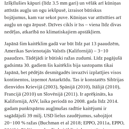
Izšķīlušies kāpuri (līdz 3.5 mm gari) un vēlāk arī kūniņas
attīstās augļu un ogu iekšpusē, izraisot būtiskus
bojājumus, kam var sekot puve. Kūniņas var attīstīties arī
augļu un ogu ārpusē. Dzīves cikls ir īss – viena līdz divas
nedēļas, atkarībā no klimatiskajiem apstākļiem.
Japānā šim kaitēklim gadā var būt līdz pat 13 paaudzēm,
Amerikas Savienotajās Valstīs (Kalifornijā) – 3−10
paaudzes. Tādējādi ir būtiski ražas zudumi. Līdz pagājušā
gadsimta 30. gadiem šis kaitēklis bija sastopams tikai
Japānā, bet pēdējās desmitgadēs invazīvi izplatījies visos
kontinentos, izņemot Antarktīdu. Tas ir konstatēts Sibīrijas
dienvidos Krievijā (2003), Spānijā (2010), Itālijā (2010),
Francijā (2010) un Slovēnijā (2011). Ir aprēķināts, ka
Kalifornijā, ASV, laika periodā no 2008. gada līdz 2014.
gadam punktspārnu augļmušas radītie kaitējumi ir
sagādājuši 39 milj. USD lielus zaudējumus, sabojājot
20−100 % ražas (Buchman et al 2018; EPPO, 2011a, EPPO,