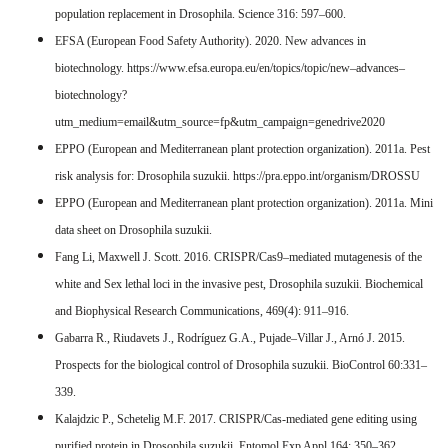
population replacement in Drosophila. Science 316: 597–600.
EFSA (European Food Safety Authority). 2020. New advances in
biotechnology. https://www.efsa.europa.eu/en/topics/topic/new–advances–
biotechnology?
utm_medium=email&utm_source=fp&utm_campaign=genedrive2020
EPPO (European and Mediterranean plant protection organization). 2011a. Pest
risk analysis for: Drosophila suzukii. https://pra.eppo.int/organism/DROSSU
EPPO (European and Mediterranean plant protection organization). 2011a. Mini
data sheet on Drosophila suzukii.
Fang Li, Maxwell J. Scott. 2016. CRISPR/Cas9–mediated mutagenesis of the
white and Sex lethal loci in the invasive pest, Drosophila suzukii. Biochemical
and Biophysical Research Communications, 469(4): 911–916.
Gabarra R., Riudavets J., Rodríguez G.A., Pujade–Villar J., Arnó J. 2015.
Prospects for the biological control of Drosophila suzukii. BioControl 60:331–
339.
Kalajdzic P., Schetelig M.F. 2017. CRISPR/Cas-mediated gene editing using
purified protein in Drosophila suzukii. Entomol Exp Appl 164: 350–362.