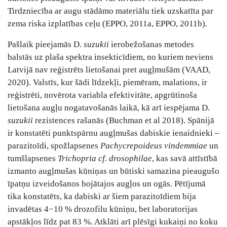
Tirdzniecība ar augu stādāmo materiālu tiek uzskatīta par
zema riska izplatības ceļu (EPPO, 2011a, EPPO, 2011b).
Pašlaik pieejamās D.
suzukii
ierobežošanas metodes
balstās uz plaša spektra insekticīdiem, no kuriem neviens
Latvijā nav reģistrēts lietošanai pret augļmušām (VAAD,
2020). Valstīs, kur šādi līdzekļi, piemēram, malations, ir
reģistrēti, novērota variabla efektivitāte, apgrūtinoša
lietošana augļu nogatavošanās laikā, kā arī iespējama D.
suzukii
rezistences rašanās (Buchman et al 2018). Spānijā
ir konstatēti punktspārnu augļmušas dabiskie ienaidnieki –
parazitoīdi, spožlapsenes
Pachycrepoideus vindemmiae
un
tumšlapsenes
Trichopria cf. drosophilae
, kas savā attīstībā
izmanto augļmušas kūniņas un būtiski samazina pieaugušo
īpatņu izveidošanos bojātajos augļos un ogās. Pētījumā
tika konstatēts, ka dabiski ar šiem parazitoīdiem bija
invadētas 4−10 % drozofilu kūniņu, bet laboratorijas
apstākļos līdz pat 83 %. Atklāti arī plēsīgi kukaiņi no koku