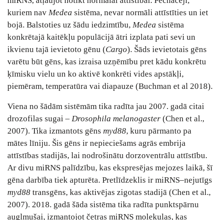
miRNS, atļaujot notikt normālai attīstībai. Pēcnācēji,
kuriem nav
Medea
sistēma, nevar normāli attīstīties un iet
bojā. Balstoties uz šādu iedzimtību,
Medea
sistēma
konkrētajā kaitēkļu populācijā ātri izplata pati sevi un
ikvienu tajā ievietoto gēnu (
Cargo
). Šāds ievietotais gēns
varētu būt gēns, kas izraisa uzņēmību pret kādu konkrētu
ķīmisku vielu un ko aktivē konkrēti vides apstākļi,
piemēram, temperatūra vai diapauze (Buchman et al 2018).
Viena no šādām sistēmām tika radīta jau 2007. gadā citai
drozofilas sugai –
Drosophila melanogaster
(Chen et al.,
2007). Tika izmantots gēns
myd88
, kuru pārmanto pa
mātes līniju. Šis gēns ir nepieciešams agrās embrija
attīstības stadijās, lai nodrošinātu dorzoventrālu attīstību.
Ar divu miRNS palīdzību, kas ekspresējas mejozes laikā, šī
gēna darbība tiek apturēta. Pretlīdzeklis ir miRNS–nejutīgs
myd88
transgēns, kas aktivējas zigotas stadijā (Chen et al.,
2007). 2018. gadā šāda sistēma tika radīta punktspārnu
augļmušai, izmantojot četras miRNS molekulas, kas