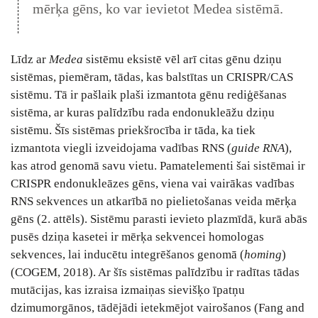
mērķa gēns, ko var ievietot Medea sistēmā.
Līdz ar
Medea
sistēmu eksistē vēl arī citas gēnu dziņu
sistēmas, piemēram, tādas, kas balstītas un CRISPR/CAS
sistēmu. Tā ir pašlaik plaši izmantota gēnu rediģēšanas
sistēma, ar kuras palīdzību rada endonukleāžu dziņu
sistēmu. Šīs sistēmas priekšrocība ir tāda, ka tiek
izmantota viegli izveidojama vadības RNS (
guide RNA
),
kas atrod genomā savu vietu. Pamatelementi šai sistēmai ir
CRISPR endonukleāzes gēns, viena vai vairākas vadības
RNS sekvences un atkarībā no pielietošanas veida mērķa
gēns (2. attēls). Sistēmu parasti ievieto plazmīdā, kurā abās
pusēs dziņa kasetei ir mērķa sekvencei homologas
sekvences, lai inducētu integrēšanos genomā (
homing
)
(COGEM, 2018). Ar šīs sistēmas palīdzību ir radītas tādas
mutācijas, kas izraisa izmaiņas sievišķo īpatņu
dzimumorgānos, tādējādi ietekmējot vairošanos (Fang and