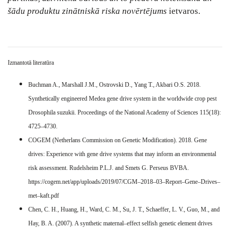
šādu produktu zinātniskā riska novērtējums
ietvaros.
Izmantotā literatūra
Buchman A., Marshall J.M., Ostrovski D., Yang T., Akbari O.S. 2018.
Synthetically engineered Medea gene drive system in the worldwide crop pest
Drosophila suzukii. Proceedings of the National Academy of Sciences 115(18):
4725–4730.
COGEM (Netherlans Commission on Genetic Modification). 2018. Gene
drives: Experience with gene drive systems that may inform an environmental
risk assessment. Rudelsheim P.L.J. and Smets G. Perseus BVBA.
https://cogem.net/app/uploads/2019/07/CGM–2018–03–Report–Gene–Drives–
met–kaft.pdf
Chen, C. H., Huang, H., Ward, C. M., Su, J. T., Schaeffer, L. V., Guo, M., and
Hay, B. A. (2007). A synthetic maternal–effect selfish genetic element drives