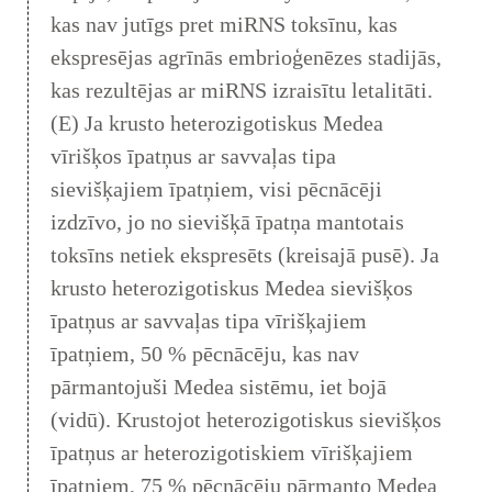
kas nav jutīgs pret miRNS toksīnu, kas
ekspresējas agrīnās embrioģenēzes stadijās,
kas rezultējas ar miRNS izraisītu letalitāti.
(E) Ja krusto heterozigotiskus Medea
vīrišķos īpatņus ar savvaļas tipa
sievišķajiem īpatņiem, visi pēcnācēji
izdzīvo, jo no sievišķā īpatņa mantotais
toksīns netiek ekspresēts (kreisajā pusē). Ja
krusto heterozigotiskus Medea sievišķos
īpatņus ar savvaļas tipa vīrišķajiem
īpatņiem, 50 % pēcnācēju, kas nav
pārmantojuši Medea sistēmu, iet bojā
(vidū). Krustojot heterozigotiskus sievišķos
īpatņus ar heterozigotiskiem vīrišķajiem
īpatņiem, 75 % pēcnācēju pārmanto Medea