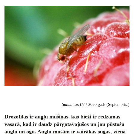
Saimnieks LV
/ 2020.gads (Septembris.)
Drozofilas ir augļu mušiņas, kas bieži ir redzamas
vasarā, kad ir daudz pārgatavojušos un jau pūstošu
augļu un ogu. Augļu mušām ir vairākas sugas, viena