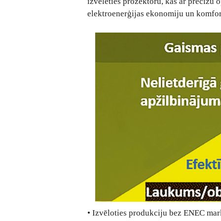
izvēlēties prožektoru, kas ar precīzu 
elektroenerģijas ekonomiju un komfo
• Izvēloties produkciju bez ENEC marķē