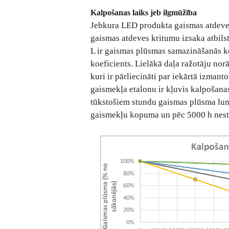
Kalpošanas laiks jeb ilgmūžība
Jebkura LED produkta gaismas atdeve 
gaismas atdeves kritumu izsaka atbils
L ir gaismas plūsmas samazināšanās ko
koeficients. Lielākā daļa ražotāju norā
kuri ir pārliecināti par iekārtā izma
gaismekļa etalonu ir kļuvis kalpošana
tūkstošiem stundu gaismas plūsma l
gaismekļu kopuma un pēc 5000 h nestr