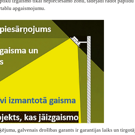
optiku izgaismo tikai nepieciešamo zonu, tādējādi radot papildu
rtablu apgaismojumu.
juma, galvenais drošības garants ir garantijas laiks un tirgotā