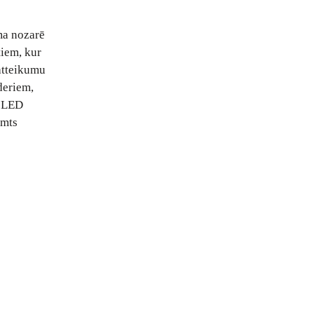
ma nozarē
tiem, kur
 atteikumu
īderiem,
s LED
imts