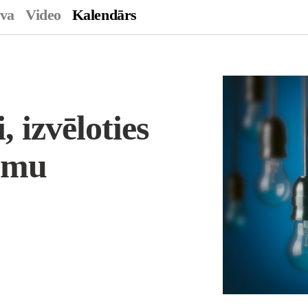
ava
Video
Kalendārs
 izvēloties
umu