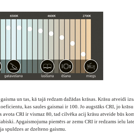
s gaisma un tas, kā tajā redzam dažādas krāsas. Krāsu atveidi izs
koeficientu, kas saules gaismai ir 100. Jo augstāks CRI, jo krāsu
 avota CRI ir vismaz 80, tad cilvēka acij krāsu atveide būs kom
dabiski. Apgaismojuma piemērs ar zemu CRI ir redzams ielu lat
ja spuldzes ar dzelteno gaismu.