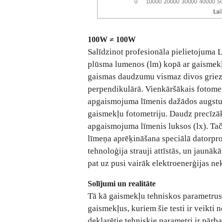
100W ≠ 100W
Salīdzinot profesionāla pielietojuma 
plūsma lumenos (lm) kopā ar gaismekļa
gaismas daudzumu vismaz divos griezu
perpendikulārā. Vienkāršākais fotomet
apgaismojuma līmenis dažādos augstumo
gaismekļu fotometriju. Daudz precīzāka
apgaismojuma līmenis luksos (lx). Ta
līmeņa aprēķināšana speciālā datorpr
tehnoloģija strauji attīstās, un jaunāk
pat uz pusi vairāk elektroenerģijas n
Solījumi un realitāte
Tā kā gaismekļu tehniskos parametrus i
gaismekļus, kuriem šie testi ir veikti 
deklarētie tehniskie parametri ir pārba