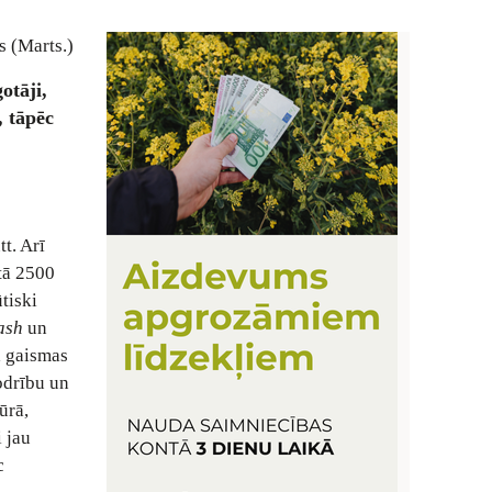
s (Marts.)
otāji,
, tāpēc
t. Arī
etā 2500
tiski
ash
un
ā gaismas
odrību un
ūrā,
 jau
c