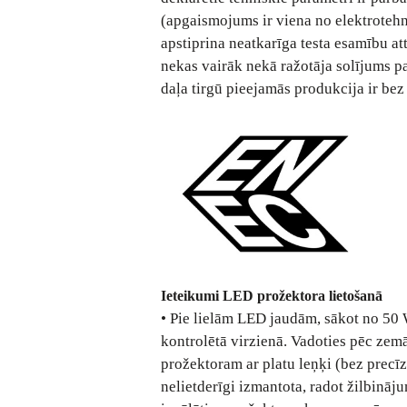
(apgaismojums ir viena no elektroteh
apstiprina neatkarīga testa esamību a
nekas vairāk nekā ražotāja solījums p
daļa tirgū pieejamās produkcija ir bez 
Ieteikumi LED prožektora lietošanā
• Pie lielām LED jaudām, sākot no 50 W
kontrolētā virzienā. Vadoties pēc zemā
prožektoram ar platu leņķi (bez precīz
nelietderīgi izmantota, radot žilbinā