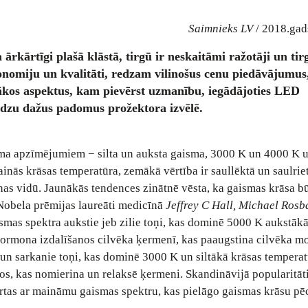
Saimnieks LV
/ 2018.gad
rkārtīgi plašā klāstā, tirgū ir neskaitāmi ražotāji un tirg
onomiju un kvalitāti, redzam vilinošus cenu piedāvājumus
gākos aspektus, kam pievērst uzmanību, iegādājoties LED
edzu dažus padomus prožektora izvēlē.
a apzīmējumiem − silta un auksta gaisma, 3000 K un 4000 K ut
inās krāsas temperatūra, zemākā vērtība ir saullēktā un saulri
s vidū. Jaunākās tendences zinātnē vēsta, ka gaismas krāsa bū
Nobela prēmijas laureāti medicīnā
Jeffrey C Hall, Michael Rosb
aismas spektra aukstie jeb zilie toņi, kas dominē 5000 K aukstāk
hormona izdalīšanos cilvēka ķermenī, kas paaugstina cilvēka m
ie un sarkanie toņi, kas dominē 3000 K un siltākā krāsas temperat
s, kas nomierina un relaksē ķermeni. Skandināvijā popularitāti
tas ar maināmu gaismas spektru, kas pielāgo gaismas krāsu pē