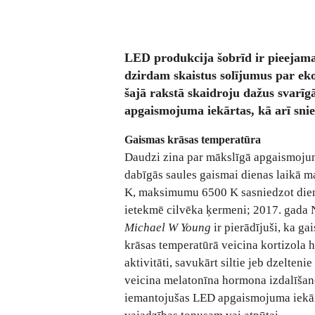
LED produkcija šobrīd ir pieejama ā
dzirdam skaistus solījumus par ek
šajā rakstā skaidroju dažus svarī
apgaismojuma iekārtas, kā arī sni
Gaismas krāsas temperatūra
Daudzi zina par mākslīgā apgaismojum
dabīgās saules gaismai dienas laikā ma
K, maksimumu 6500 K sasniedzot diena
ietekmē cilvēka ķermeni; 2017. gada 
Michael W Young
ir pierādījuši, ka g
krāsas temperatūrā veicina kortizola 
aktivitāti, savukārt siltie jeb dzelten
veicina melatonīna hormona izdalīšano
iemantojušas LED apgaismojuma iekār