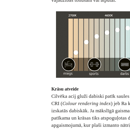
vajadzības tonusam vai atpūtai.
Krāsu atveide
Cilvēka acij gluži dabiski patīk saule
CRI (
Colour rendering index
) jeb Ra 
izskatās dabiskāk. Ja mākslīgā gaismas
patīkama un krāsas tiks atspoguļotas 
apgaismojumā, kur plaši izmanto nātri