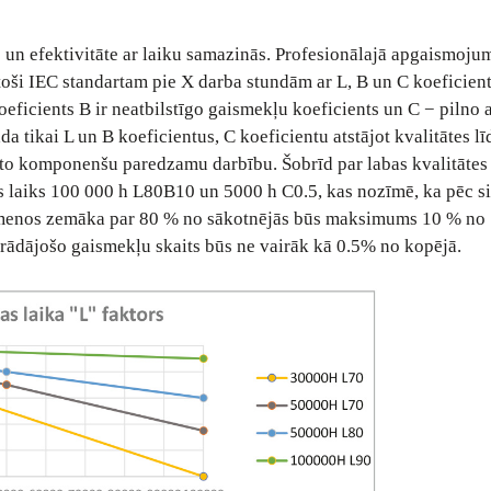
un efektivitāte ar laiku samazinās. Profesionālajā apgaismoju
toši IEC standartam pie X darba stundām ar L, B un C koeficien
eficients B ir neatbilstīgo gaismekļu koeficients un C − pilno
da tikai L un B koeficientus, C koeficientu atstājot kvalitātes l
ntoto komponenšu paredzamu darbību. Šobrīd par labas kvalitāte
s laiks 100 000 h L80B10 un 5000 h C0.5, kas nozīmē, ka pēc s
umenos zemāka par 80 % no sākotnējās būs maksimums 10 % no
ādājošo gaismekļu skaits būs ne vairāk kā 0.5% no kopējā.