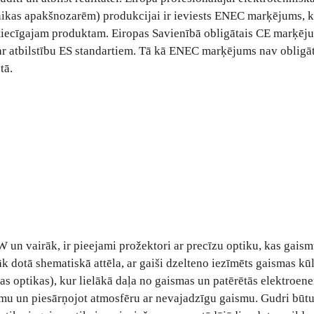
nikas apakšnozarēm) produkcijai ir ieviests ENEC marķējums, 
ttiecīgajam produktam. Eiropas Savienībā obligātais CE marķēju
ar atbilstību ES standartiem. Tā kā ENEC marķējums nav obligāts
tā.
 un vairāk, ir pieejami prožektori ar precīzu optiku, kas gaism
k dotā shematiskā attēla, ar gaiši dzelteno iezīmēts gaismas kūl
as optikas), kur lielākā daļa no gaismas un patērētās elektroener
jumu un piesārņojot atmosfēru ar nevajadzīgu gaismu. Gudri būt