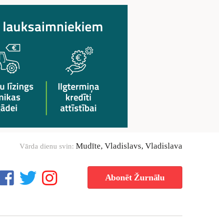
Mudīte, Vladislavs, Vladislava
Vārda dienu svin:
Abonēt Žurnālu