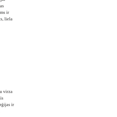
kas
ms ir
, liela
u virza
is
ģijas ir
u