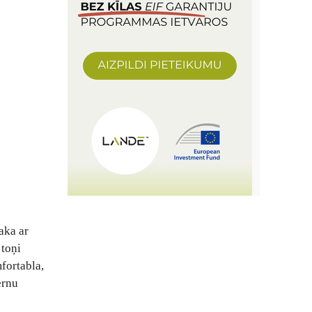
aka ar
 toņi
fortabla,
ernu