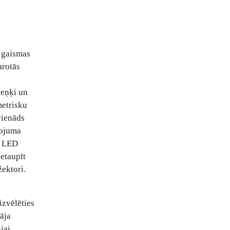
r gaismas
arotās
leņķi un
metrisku
vienāds
mojuma
. LED
ietaupīt
ektori.
izvēlēties
tāja
jai