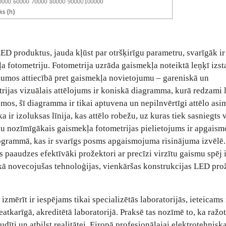
LED produktus, jauda kļūst par otršķirīgu parametru, svarīgāk i
 fotometriju. Fotometrija uzrāda gaismekļa noteiktā leņķī izst
mos attiecībā pret gaismekļa novietojumu – gareniskā un
rijas vizuālais attēlojums ir koniskā diagramma, kurā redzami 
s, šī diagramma ir tikai aptuvena un nepilnvērtīgi attēlo asi
 ir izoluksas līnija, kas attēlo robežu, uz kuras tiek sasniegts 
ču nozīmīgākais gaismekļa fotometrijas pielietojums ir apgais
ogrammā, kas ir svarīgs posms apgaismojuma risinājuma izvēlē
ās paaudzes efektīvāki prožektori ar precīzi virzītu gaismu spēj 
ekā novecojušas tehnoloģijas, vienkāršas konstrukcijas LED prož
zmērīt ir iespējams tikai specializētās laboratorijās, ieteicams 
neatkarīgā, akreditētā laboratorijā. Praksē tas nozīmē to, ka ražo
udīti un atbilst realitātei. Eiropā profesionālajai elektrotehniska