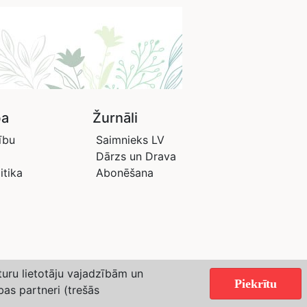
ba
Žurnāli
ību
Saimnieks LV
Dārzs un Drava
itika
Abonēšana
aturu lietotāju vajadzībām un
Piekrītu
bas partneri (trešās