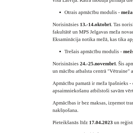
visā Latvijā. Katra moduļa pirmajā di
Otrais apmācību modulis -
meža
Norisināsies
13.-14.oktobrī
. Tas nori
fakultātē un MPS Jelgavas meža novad
Eksaminācija notika mežā, kas tika ap
Trešais apmācību modulis -
mežs
Norisināsies
24.-25.novembrī
. Šis a
un mācību atbalsta centrā "Vētraine"
Apmācību pamatā ir meža īpašnieks - c
apsaimniekošanu atbilstoši savām vēr
Apmācības ir bez maksas, izņemot tra
nakšņošana.
Pieteikšanās līdz
17.04.2023
un reģist