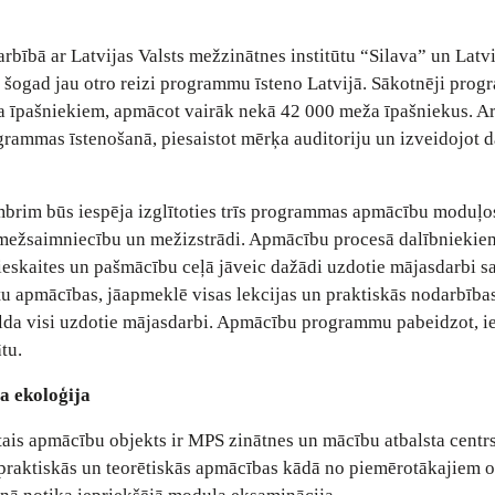
arbībā ar Latvijas Valsts mežzinātnes institūtu “Silava” un Latv
i šogad jau otro reizi programmu īsteno Latvijā. Sākotnēji pro
ža īpašniekiem, apmācot vairāk nekā 42 000 meža īpašniekus. Ar
rammas īstenošanā, piesaistot mērķa auditoriju un izveidojot 
brim būs iespēja izglītoties trīs programmas apmācību moduļos
 mežsaimniecību un mežizstrādi. Apmācību procesā dalībniekie
 ieskaites un pašmācību ceļā jāveic dažādi uzdotie mājasdarbi s
u apmācības, jāapmeklē visas lekcijas un praktiskās nodarbība
zpilda visi uzdotie mājasdarbi. Apmācību programmu pabeidzot, 
ātu.
a ekoloģija
ētais apmācību objekts ir MPS zinātnes un mācību atbalsta centr
 praktiskās un teorētiskās apmācības kādā no piemērotākajiem 