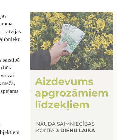
ijas
gramma
ī Latvijas
dalībnieku
 saistībā
m būs
avā vai
s mežā,
iespējams
s
objektiem