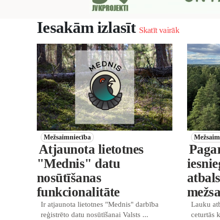
Iesakām izlasīt
Skatīt vairāk
Mežsaimniecība
Mežsaim
Atjaunota lietotnes
Pagar
"Mednis" datu
iesni
nosūtīšanas
atbal
funkcionalitāte
mežsa
Ir atjaunota lietotnes "Mednis" darbība
Lauku atb
reģistrēto datu nosūtīšanai Valsts ...
ceturtās 