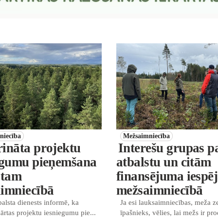
niecība
Mežsaimniecība
ināta projektu
Interešu grupas p
egumu pieņemšana
atbalstu un citām
stam
finansējuma iespē
imniecībā
mežsaimniecībā
alsta dienests informē, ka
Ja esi lauksaimniecības, meža 
kārtas projektu iesniegumu pie...
īpašnieks, vēlies, lai mežs ir pro