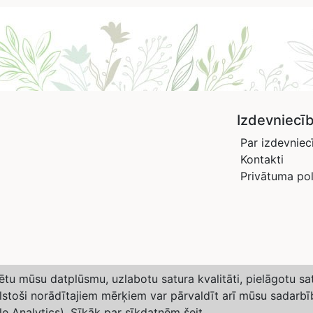
Izdevniecī
Par izdevniec
Kontakti
Privātuma pol
izētu mūsu datplūsmu, uzlabotu satura kvalitāti, pielāgotu s
ilstoši norādītajiem mērķiem var pārvaldīt arī mūsu sadarbī
egian Meteorological Institute and NRK
le Analytics). Sīkāk par sīkdatnēm
šeit
.