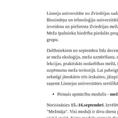
Linneja universitāte no Zviedrijas sad
Biozinātņu un tehnoloģiju universitāt
izveidota un pielietota Zviedrijas me
Meža īpašnieku biedrība piedalās prog
grupu.
Dalībniekiem no septembra līdz decem
ar meža ekoloģiju, meža uzmērīšanu,
lekcijas, praktiskās nodarbības mežā,
uzņēmuma meža teritorijā. Lai pabeigt
sekmīgi jānokārto trīs ieskaites, jāi
saņemt Linnejas universitātes sertifik
Pirmais apmācību modulis -
mež
Norisināsies
15.-16.septembrī
. Izvēl
"Mežmāja". Visi moduļi ir divu dienu