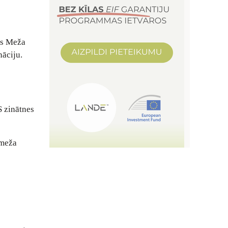
tes Meža
āciju.
S zinātnes
 meža