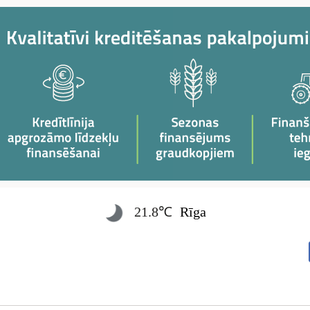
21.8℃
Rīga