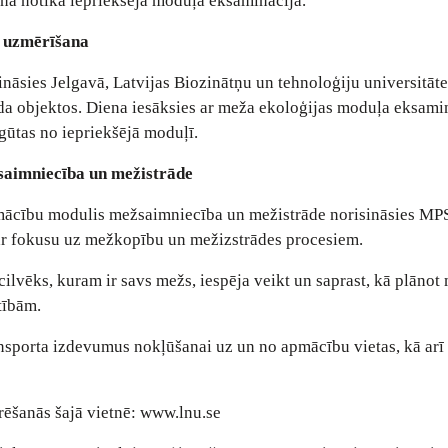
enā notika iepriekšējā moduļa eksaminācija.
 uzmērīšana
sināsies Jelgavā, Latvijas Biozinātņu un tehnoloģiju universitā
a objektos. Diena iesāksies ar meža ekoloģijas moduļa eksamin
gūtas no iepriekšējā moduļī.
aimniecība un mežistrāde
pmācību modulis mežsaimniecība un mežistrāde norisināsies MP
 ar fokusu uz mežkopību un mežizstrādes procesiem.
ilvēks, kuram ir savs mežs, iespēja veikt un saprast, kā plānot
tībām.
nsporta izdevumus nokļūšanai uz un no apmācību vietas, kā arī
rēšanās šajā vietnē:
www.lnu.se