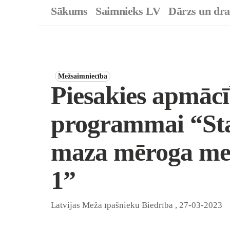
Sākums
Saimnieks LV
Dārzs un dr
Mežsaimniecība
Piesakies apmāc
programmai “Sta
maza mēroga me
1”
Latvijas Meža īpašnieku Biedrība
,
27-03-2023