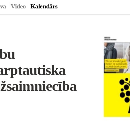
ava
Video
Kalendārs
ību
rptautiska
žsaimniecība