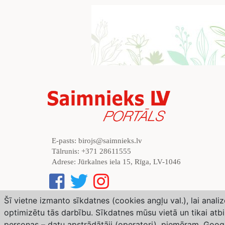
E-pasts:
birojs@saimnieks.lv
Tālrunis:
+371 28611555
Adrese:
Jūrkalnes iela 15, Rīga, LV-1046
Šī vietne izmanto sīkdatnes (cookies angļu val.), lai anal
optimizētu tās darbību. Sīkdatnes mūsu vietā un tikai atb
Weather forecast from Yr, delivered by the Norw
personas – datu apstrādātāji (operatori), piemēram, Goog