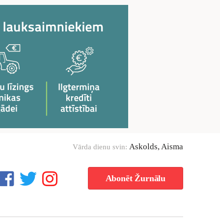
Askolds, Aisma
Vārda dienu svin:
Abonēt Žurnālu