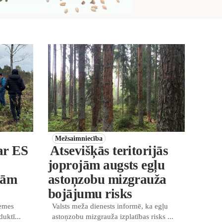
Mežsaimniecība
ar ES
Atsevišķās teritorijās
joprojām augsts egļu
jām
astoņzobu mizgrauža
bojājumu risks
zemes
Valsts meža dienests informē, ka egļu
duktī...
astoņzobu mizgrauža izplatības risks ...