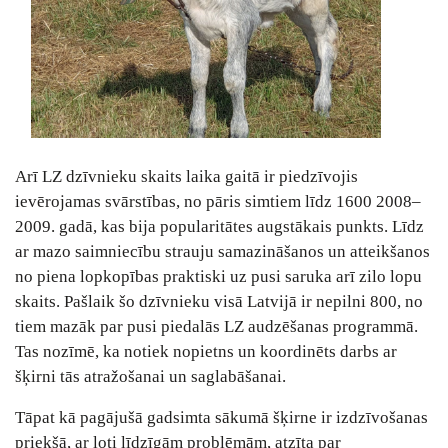
Arī LZ dzīvnieku skaits laika gaitā ir piedzīvojis
ievērojamas svārstības, no pāris simtiem līdz 1600 2008–
2009. gadā, kas bija popularitātes augstākais punkts. Līdz
ar mazo saimniecību strauju samazināšanos un atteikšanos
no piena lopkopības praktiski uz pusi saruka arī zilo lopu
skaits. Pašlaik šo dzīvnieku visā Latvijā ir nepilni 800, no
tiem mazāk par pusi piedalās LZ audzēšanas programmā.
Tas nozīmē, ka notiek nopietns un koordinēts darbs ar
šķirni tās atražošanai un saglabāšanai.
Tāpat kā pagājušā gadsimta sākumā šķirne ir izdzīvošanas
priekšā, ar ļoti līdzīgām problēmām, atzīta par