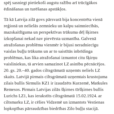
spēj sasniegt pietiekoši augstu ražību arī trūcīgākos
ēdināšanas un turēšanas apstākļos.
Tā kā Latvija zilā govs pārsvarā bija koncentrēta vienā
reģionā un nelielās zemnieku un kalpu saimniecībās,
mazskaitlīguma un perspektīvas trūkuma dēļ šķirnes
izkopšanai nekad nav pievērsta uzmanība. Galvenā
atražošanas problēma vienmēr ir bijusi neradniecīgu
vaislas buļļu trūkums un ar to saistītās inbrīdinga
problēmas, kas lika atražošanai izmantot citu šķirņu
vaisliniekus, tā arvien samazinot LZ asinību pēcnācējos.
20. gs. 20.–40. gados ciltsgrāmatā uzņemts neliels LZ
skaits. Latvijā pirmais ciltsgrāmatā uzņemtais krustojuma
zilais bullis Sirmulis KZ1 ir izaudzēts Kurzemē, Matkules
Remesos. Pirmais Latvijas zilās šķirnes tīršķirnes bullis
Lurichs LZ1, kas ierakstīts ciltsgrāmatā 15.02.1924. ar
ciltsmarku LZ, ir cēlies Vidzemē un izmantots Vestienas
lopkopības pārraudzības biedrības Zilo buļļu stacijā.