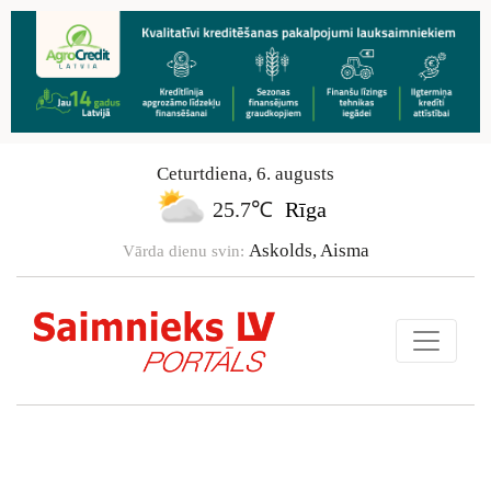
Ceturtdiena
,
6
.
augusts
25.7℃
Rīga
Askolds, Aisma
Vārda dienu svin: