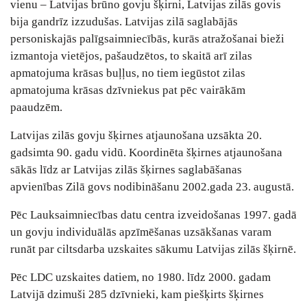
vienu – Latvijas brūno govju šķirni, Latvijas zilās govis
bija gandrīz izzudušas. Latvijas zilā saglabājās
personiskajās palīgsaimniecībās, kurās atražošanai bieži
izmantoja vietējos, pašaudzētos, to skaitā arī zilas
apmatojuma krāsas buļļus, no tiem iegūstot zilas
apmatojuma krāsas dzīvniekus pat pēc vairākām
paaudzēm.
Latvijas zilās govju šķirnes atjaunošana uzsākta 20.
gadsimta 90. gadu vidū. Koordinēta šķirnes atjaunošana
sākās līdz ar Latvijas zilās šķirnes saglabāšanas
apvienības Zilā govs nodibināšanu 2002.gada 23. augustā.
Pēc Lauksaimniecības datu centra izveidošanas 1997. gadā
un govju individuālās apzīmēšanas uzsākšanas varam
runāt par ciltsdarba uzskaites sākumu Latvijas zilās šķirnē.
Pēc LDC uzskaites datiem, no 1980. līdz 2000. gadam
Latvijā dzimuši 285 dzīvnieki, kam piešķirts šķirnes