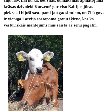
ziņu nav. Lai nu kā, bet zilas, dūmakainas apmatojuma
krāsas dzīvnieki Kurzemē gar visu Baltijas jūras
piekrasti bijuši sastopami jau gadsimtiem, un Zilā govs
ir vienīgā Latvijā sastopamā govju šķirne, kas kā
vēsturiskais mantojums mūs saista ar senu pagātni.