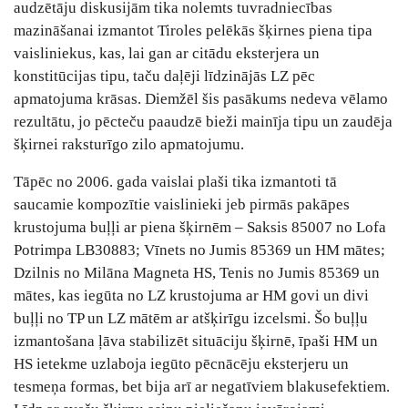
audzētāju diskusijām tika nolemts tuvradniecības
mazināšanai izmantot Tiroles pelēkās šķirnes piena tipa
vaisliniekus, kas, lai gan ar citādu eksterjera un
konstitūcijas tipu, taču daļēji līdzinājās LZ pēc
apmatojuma krāsas. Diemžēl šis pasākums nedeva vēlamo
rezultātu, jo pēcteču paaudzē bieži mainīja tipu un zaudēja
šķirnei raksturīgo zilo apmatojumu.
Tāpēc no 2006. gada vaislai plaši tika izmantoti tā
saucamie kompozītie vaislinieki jeb pirmās pakāpes
krustojuma buļļi ar piena šķirnēm – Saksis 85007 no Lofa
Potrimpa LB30883; Vīnets no Jumis 85369 un HM mātes;
Dzilnis no Milāna Magneta HS, Tenis no Jumis 85369 un
mātes, kas iegūta no LZ krustojuma ar HM govi un divi
buļļi no TP un LZ mātēm ar atšķirīgu izcelsmi. Šo buļļu
izmantošana ļāva stabilizēt situāciju šķirnē, īpaši HM un
HS ietekme uzlaboja iegūto pēcnācēju eksterjeru un
tesmeņa formas, bet bija arī ar negatīviem blakusefektiem.