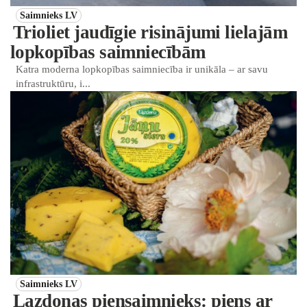
Saimnieks LV
Trioliet jaudīgie risinājumi lielajām
lopkopības saimniecībām
Katra moderna lopkopības saimniecība ir unikāla – ar savu
infrastruktūru, i...
Saimnieks LV
Lazdonas piensaimnieks: piens ar