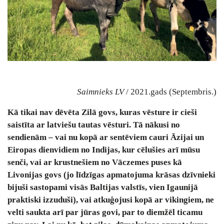
Saimnieks LV
/ 2021.gads (Septembris.)
Kā tikai nav dēvēta Zilā govs, kuras vēsture ir cieši
saistīta ar latviešu tautas vēsturi. Tā nākusi no
sendienām – vai nu kopā ar sentēviem cauri Āzijai un
Eiropas dienvidiem no Indijas, kur cēlušies arī mūsu
senči, vai ar krustnešiem no Vāczemes puses kā
Livonijas govs (jo līdzīgas apmatojuma krāsas dzīvnieki
bijuši sastopami visās Baltijas valstīs, vien Igaunijā
praktiski izzuduši), vai atkuģojusi kopā ar vikingiem, ne
velti saukta arī par jūras govi, par to diemžēl ticamu