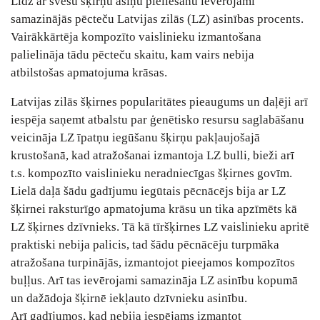
Līdz ar svešu šķirņu asiņu pieliešanu ievērojami
samazinājās pēcteču Latvijas zilās (LZ) asinības procents.
Vairākkārtēja kompozīto vaislinieku izmantošana
palielināja tādu pēcteču skaitu, kam vairs nebija
atbilstošas apmatojuma krāsas.
Latvijas zilās šķirnes popularitātes pieaugums un daļēji arī
iespēja saņemt atbalstu par ģenētisko resursu saglabāšanu
veicināja LZ īpatņu iegūšanu šķirņu pakļaujošajā
krustošanā, kad atražošanai izmantoja LZ bulli, bieži arī
t.s. kompozīto vaislinieku neradniecīgas šķirnes govīm.
Lielā daļā šādu gadījumu iegūtais pēcnācējs bija ar LZ
šķirnei raksturīgo apmatojuma krāsu un tika apzīmēts kā
LZ šķirnes dzīvnieks. Tā kā tīršķirnes LZ vaislinieku apritē
praktiski nebija palicis, tad šādu pēcnācēju turpmāka
atražošana turpinājās, izmantojot pieejamos kompozītos
buļļus. Arī tas ievērojami samazināja LZ asinību kopumā
un dažādoja šķirnē iekļauto dzīvnieku asinību.
Arī gadījumos, kad nebija iespējams izmantot