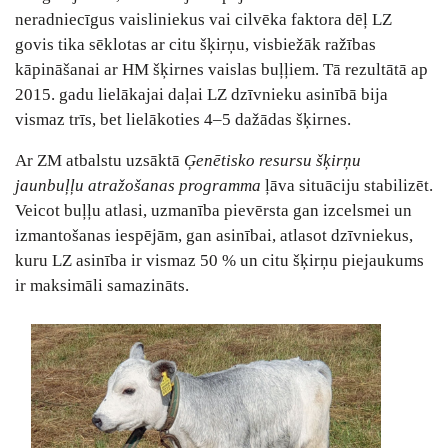
neradniecīgus vaisliniekus vai cilvēka faktora dēļ LZ
govis tika sēklotas ar citu šķirņu, visbiežāk ražības
kāpināšanai ar HM šķirnes vaislas buļļiem. Tā rezultātā ap
2015. gadu lielākajai daļai LZ dzīvnieku asinībā bija
vismaz trīs, bet lielākoties 4–5 dažādas šķirnes.
Ar ZM atbalstu uzsāktā
Ģenētisko resursu šķirņu
jaunbuļļu atražošanas programma
ļāva situāciju stabilizēt.
Veicot buļļu atlasi, uzmanība pievērsta gan izcelsmei un
izmantošanas iespējām, gan asinībai, atlasot dzīvniekus,
kuru LZ asinība ir vismaz 50 % un citu šķirņu piejaukums
ir maksimāli samazināts.