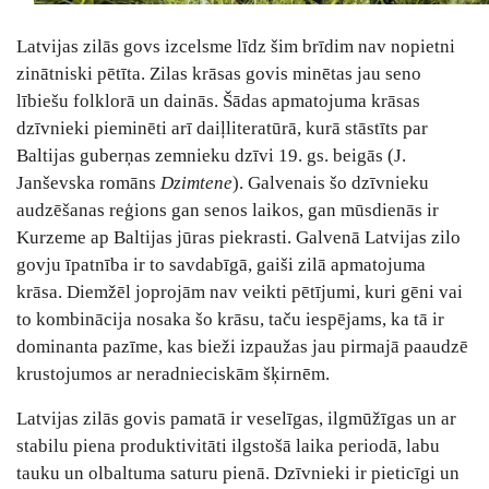
Latvijas zilās govs izcelsme līdz šim brīdim nav nopietni
zinātniski pētīta. Zilas krāsas govis minētas jau seno
lībiešu folklorā un dainās. Šādas apmatojuma krāsas
dzīvnieki pieminēti arī daiļliteratūrā, kurā stāstīts par
Baltijas guberņas zemnieku dzīvi 19. gs. beigās (J.
Janševska romāns
Dzimtene
). Galvenais šo dzīvnieku
audzēšanas reģions gan senos laikos, gan mūsdienās ir
Kurzeme ap Baltijas jūras piekrasti. Galvenā Latvijas zilo
govju īpatnība ir to savdabīgā, gaiši zilā apmatojuma
krāsa. Diemžēl joprojām nav veikti pētījumi, kuri gēni vai
to kombinācija nosaka šo krāsu, taču iespējams, ka tā ir
dominanta pazīme, kas bieži izpaužas jau pirmajā paaudzē
krustojumos ar neradnieciskām šķirnēm.
Latvijas zilās govis pamatā ir veselīgas, ilgmūžīgas un ar
stabilu piena produktivitāti ilgstošā laika periodā, labu
tauku un olbaltuma saturu pienā. Dzīvnieki ir pieticīgi un