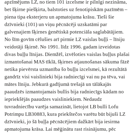
apzīmējums LZ, no tiem 101 izcelsme ir pilnīgi nezināma,
bet šķirne piešķirta, balstoties uz fenotipiskām pazīmēm –
piena tipa eksterjeru un apmatojuma krāsu. Tieši šie
dzīvnieki (101) un viņu pēcnācēji uzskatāmi par
galvenajiem šķirnes ģenētiskā potenciāla saglabātājiem.
No šīm govīm cēlušies arī pirmie LZ vaislas buļļi – līniju
veidotāji šķirnē. No 1991. līdz 1996. gadam izveidotas
divas buļļu līnijas. Diemžēl, izvēloties vaislas buļļus plašai
izmantošanai MAS tīklā, šķirnes atjaunošanas sākuma fāzē
netika pievērsta uzmanība šo buļļu izcelsmei, kā rezultātā
gandrīz visi vaislinieki bija radniecīgi vai nu pa tēva, vai
mātes līniju. Jebkurā gadījumā trešajā un tālākajās
paaudzēs izmantojamais bullis bija radniecīgs kādam no
iepriekšējās paaudzes vaisliniekiem. Nedaudz
tuvradniecību varēja samazināt, lietojot LB bulli Lofu
Potrimpu LB30883, kura priekštečos varētu būt bijuši LZ
dzīvnieki, jo šā buļļa pēcnācējiem dažkārt bija iesirma
apmatojuma krāsa. Lai mēģinātu rast risinājumu, pēc