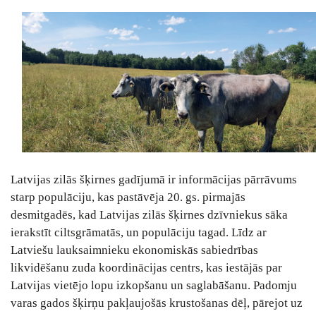
Latvijas zilās šķirnes gadījumā ir informācijas pārrāvums
starp populāciju, kas pastāvēja 20. gs. pirmajās
desmitgadēs, kad Latvijas zilās šķirnes dzīvniekus sāka
ierakstīt ciltsgrāmatās, un populāciju tagad. Līdz ar
Latviešu lauksaimnieku ekonomiskās sabiedrības
likvidēšanu zuda koordinācijas centrs, kas iestājās par
Latvijas vietējo lopu izkopšanu un saglabāšanu. Padomju
varas gados šķirņu pakļaujošās krustošanas dēļ, pārejot uz