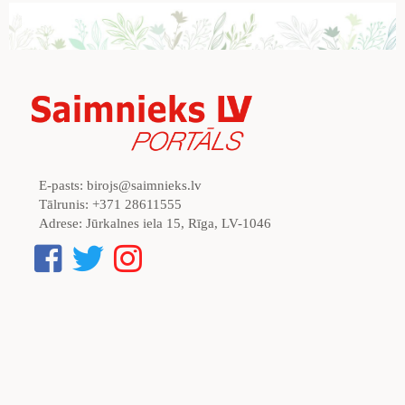
E-pasts:
birojs@saimnieks.lv
Tālrunis:
+371 28611555
Adrese:
Jūrkalnes iela 15, Rīga, LV-1046