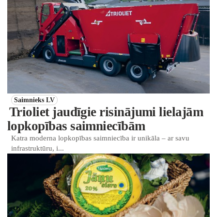
Saimnieks LV
Trioliet jaudīgie risinājumi lielajām
lopkopības saimniecībām
Katra moderna lopkopības saimniecība ir unikāla – ar savu
infrastruktūru, i...