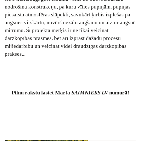
nodrošina konstrukciju, pa kuru vīties pupiņām, pupiņas
piesaista atmosfēras slāpekli, savukārt ķirbis izplešas pa
augsnes virskārtu, novērš nezāļu augšanu un aiztur augsnē
mitrumu. Šī projekta mērķis ir ne tikai veicināt
dārzkopības prasmes, bet arī izprast dažādu procesu
mijiedarbību un veicināt videi draudzīgas dārzkopības
prakses...
Pilnu rakstu
lasiet Marta
SAIMNIEKS LV
numurā!