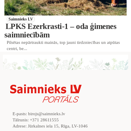
Saimnieks LV
LPKS Ezerkrasti-1 – oda ģimenes
saimniecībām
Pilsētas nepārtraukti mainās, top jauni tirdzniecības un atpūtas
centri, be...
E-pasts:
birojs@saimnieks.lv
Tālrunis:
+371 28611555
Adrese:
Jūrkalnes iela 15, Rīga, LV-1046