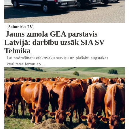
Saimnieks LV
Jauns zīmola GEA pārstāvis
Latvijā: darbību uzsāk SIA SV
Tehnika
Lai nodrošinātu efektīvāku servisu un plašāku augstākās
kvalitātes fermu ap...