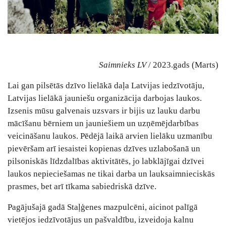
Saimnieks LV
/ 2023.gads (Marts)
Lai gan pilsētās dzīvo lielākā daļa Latvijas iedzīvotāju,
Latvijas lielākā jauniešu organizācija darbojas laukos.
Izsenis mūsu galvenais uzsvars ir bijis uz lauku darbu
mācīšanu bērniem un jauniešiem un uzņēmējdarbības
veicināšanu laukos. Pēdējā laikā arvien lielāku uzmanību
pievēršam arī iesaistei kopienas dzīves uzlabošanā un
pilsoniskās līdzdalības aktivitātēs, jo labklājīgai dzīvei
laukos nepieciešamas ne tikai darba un lauksaimnieciskās
prasmes, bet arī tīkama sabiedriskā dzīve.
Pagājušajā gadā Staļģenes mazpulcēni, aicinot palīgā
vietējos iedzīvotājus un pašvaldību, izveidoja kalnu