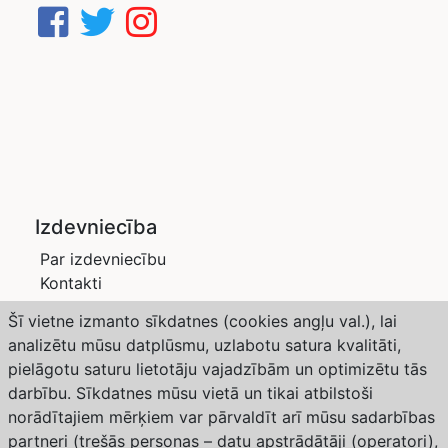
Izdevniecība
Par izdevniecību
Kontakti
Privātuma politika
Šī vietne izmanto sīkdatnes (cookies angļu val.), lai
Žurnāli
analizētu mūsu datplūsmu, uzlabotu satura kvalitāti,
Saimnieks LV
pielāgotu saturu lietotāju vajadzībām un optimizētu tās
Dārzs un Drava
darbību. Sīkdatnes mūsu vietā un tikai atbilstoši
Abonēšana
norādītajiem mērķiem var pārvaldīt arī mūsu sadarbības
partneri (trešās personas – datu apstrādātāji (operatori),