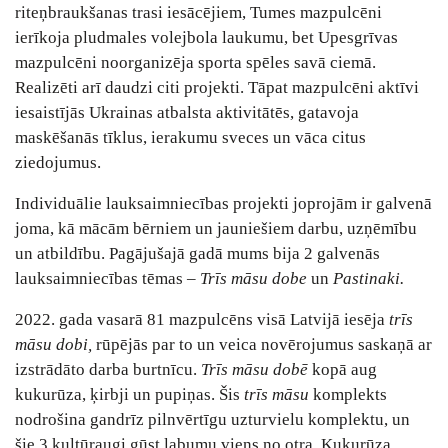
riteņbraukšanas trasi iesācējiem, Tumes mazpulcēni
ierīkoja pludmales volejbola laukumu, bet Upesgrīvas
mazpulcēni noorganizēja sporta spēles savā ciemā.
Realizēti arī daudzi citi projekti. Tāpat mazpulcēni aktīvi
iesaistījās Ukrainas atbalsta aktivitātēs, gatavoja
maskēšanās tīklus, ierakumu sveces un vāca citus
ziedojumus.
Individuālie lauksaimniecības projekti joprojām ir galvenā
joma, kā mācām bērniem un jauniešiem darbu, uzņēmību
un atbildību. Pagājušajā gadā mums bija 2 galvenās
lauksaimniecības tēmas –
Trīs māsu dobe
un
Pastinaki.
2022. gada vasarā 81 mazpulcēns visā Latvijā iesēja
trīs
māsu dobi,
rūpējās par to un veica novērojumus saskaņā ar
izstrādāto darba burtnīcu.
Trīs māsu dobē
kopā aug
kukurūza, ķirbji un pupiņas. Šis
trīs māsu
komplekts
nodrošina gandrīz pilnvērtīgu uzturvielu komplektu, un
šie 3 kultūraugi gūst labumu viens no otra. Kukurūza