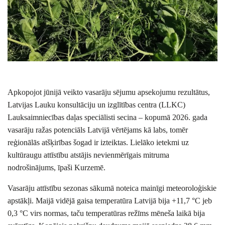
Apkopojot jūnijā veikto vasarāju sējumu apsekojumu rezultātus,
Latvijas Lauku konsultāciju un izglītības centra (LLKC)
Lauksaimniecības daļas speciālisti secina – kopumā 2026. gada
vasarāju ražas potenciāls Latvijā vērtējams kā labs, tomēr
reģionālās atšķirības šogad ir izteiktas. Lielāko ietekmi uz
kultūraugu attīstību atstājis nevienmērīgais mitruma
nodrošinājums, īpaši Kurzemē.
Vasarāju attīstību sezonas sākumā noteica mainīgi meteoroloģiskie
apstākļi. Maijā vidējā gaisa temperatūra Latvijā bija +11,7 °C jeb
0,3 °C virs normas, taču temperatūras režīms mēneša laikā bija