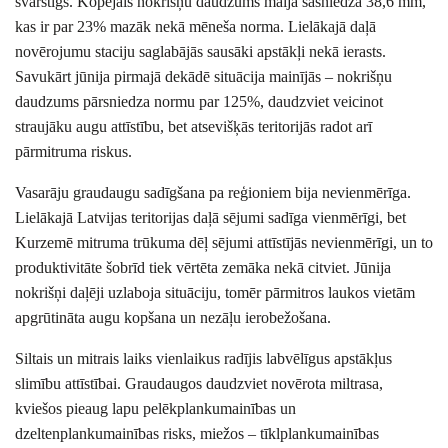
svārstīgs. Kopējais nokrišņu daudzums maijā sasniedza 38,6 mm,
kas ir par 23% mazāk nekā mēneša norma. Lielākajā daļā
novērojumu staciju saglabājās sausāki apstākļi nekā ierasts.
Savukārt jūnija pirmajā dekādē situācija mainījās – nokrišņu
daudzums pārsniedza normu par 125%, daudzviet veicinot
straujāku augu attīstību, bet atsevišķās teritorijās radot arī
pārmitruma riskus.
Vasarāju graudaugu sadīgšana pa reģioniem bija nevienmērīga.
Lielākajā Latvijas teritorijas daļā sējumi sadīga vienmērīgi, bet
Kurzemē mitruma trūkuma dēļ sējumi attīstījās nevienmērīgi, un to
produktivitāte šobrīd tiek vērtēta zemāka nekā citviet. Jūnija
nokrišņi daļēji uzlaboja situāciju, tomēr pārmitros laukos vietām
apgrūtināta augu kopšana un nezāļu ierobežošana.
Siltais un mitrais laiks vienlaikus radījis labvēlīgus apstākļus
slimību attīstībai. Graudaugos daudzviet novērota miltrasa,
kviešos pieaug lapu pelēkplankumainības un
dzeltenplankumainības risks, miežos – tīklplankumainības