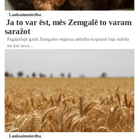
Lauksaimniecība
Ja to var ēst, mēs Zemgalē to varam
saražot
Pagājušajā gadā Zemgales reģiona attīstība kopumā bija stabila
un ļoti tuva...
Lauksaimniecība