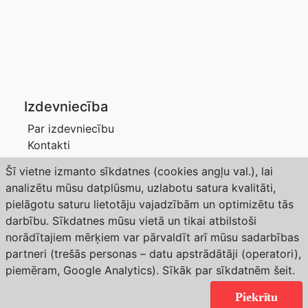
Izdevniecība
Par izdevniecību
Kontakti
Privātuma politika
Šī vietne izmanto sīkdatnes (cookies angļu val.), lai
Žurnāli
analizētu mūsu datplūsmu, uzlabotu satura kvalitāti,
Saimnieks LV
pielāgotu saturu lietotāju vajadzībām un optimizētu tās
Dārzs un Drava
darbību. Sīkdatnes mūsu vietā un tikai atbilstoši
Abonēšana
norādītajiem mērķiem var pārvaldīt arī mūsu sadarbības
partneri (trešās personas – datu apstrādātāji (operatori),
Weather forecast from Yr, delivered by the Norwegian
piemēram, Google Analytics). Sīkāk par sīkdatnēm
šeit
.
Meteorological Institute and NRK
Copyright © 2024 Izdevniecība “SaimnieksLV”. All
Piekrītu