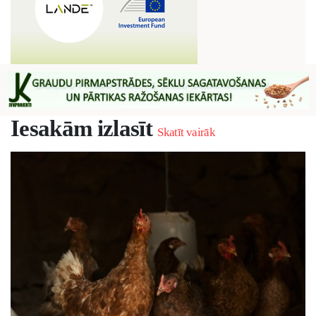
Iesakām izlasīt
Skatīt vairāk