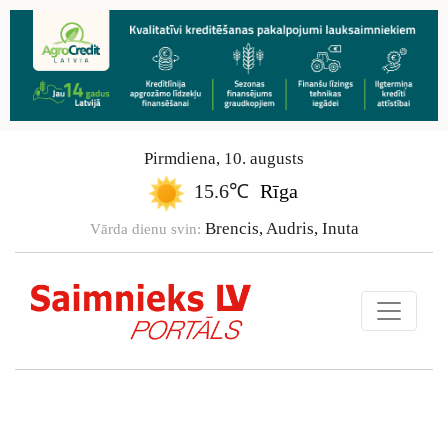
Pirmdiena
,
10
.
augusts
15.6℃
Rīga
Brencis, Audris, Inuta
Vārda dienu svin: