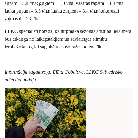
auzām – 3,8 t/ha; griķiem – 1,0 t/ha; vasaras rapsim – 1,3 t/ha;
lauka pupām – 3,3 t/ha; lauka zirņiem – 3,4 t/ha; kukurūzai
zaļmasai – 23 t/ha.
LLKC speciālisti norāda, ka turpmākā sezonas attīstība lielā mērā
būs atkarīga no laikapstākļiem un savlaicīgas slimību
ierobežošanas, lai saglabātu esošo ražas potenciālu.
Informāciju sagatavoja: Elīna Gobalova, LLKC Sabiedrisko
attiecību nodaļa