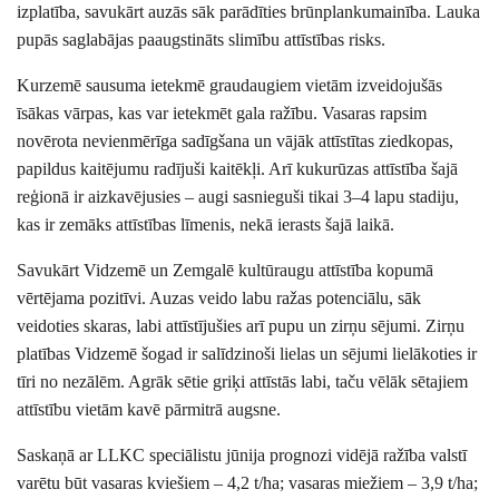
izplatība, savukārt auzās sāk parādīties brūnplankumainība. Lauka
pupās saglabājas paaugstināts slimību attīstības risks.
Kurzemē sausuma ietekmē graudaugiem vietām izveidojušās
īsākas vārpas, kas var ietekmēt gala ražību. Vasaras rapsim
novērota nevienmērīga sadīgšana un vājāk attīstītas ziedkopas,
papildus kaitējumu radījuši kaitēkļi. Arī kukurūzas attīstība šajā
reģionā ir aizkavējusies – augi sasnieguši tikai 3–4 lapu stadiju,
kas ir zemāks attīstības līmenis, nekā ierasts šajā laikā.
Savukārt Vidzemē un Zemgalē kultūraugu attīstība kopumā
vērtējama pozitīvi. Auzas veido labu ražas potenciālu, sāk
veidoties skaras, labi attīstījušies arī pupu un zirņu sējumi. Zirņu
platības Vidzemē šogad ir salīdzinoši lielas un sējumi lielākoties ir
tīri no nezālēm. Agrāk sētie griķi attīstās labi, taču vēlāk sētajiem
attīstību vietām kavē pārmitrā augsne.
Saskaņā ar LLKC speciālistu jūnija prognozi vidējā ražība valstī
varētu būt vasaras kviešiem – 4,2 t/ha; vasaras miežiem – 3,9 t/ha;