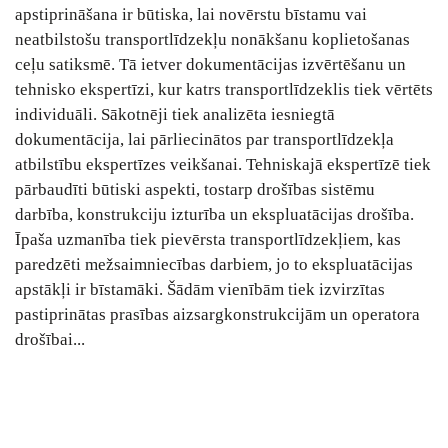
apstiprināšana ir būtiska, lai novērstu bīstamu vai
neatbilstošu transportlīdzekļu nonākšanu koplietošanas
ceļu satiksmē. Tā ietver dokumentācijas izvērtēšanu un
tehnisko ekspertīzi, kur katrs transportlīdzeklis tiek vērtēts
individuāli. Sākotnēji tiek analizēta iesniegtā
dokumentācija, lai pārliecinātos par transportlīdzekļa
atbilstību ekspertīzes veikšanai. Tehniskajā ekspertīzē tiek
pārbaudīti būtiski aspekti, tostarp drošības sistēmu
darbība, konstrukciju izturība un ekspluatācijas drošība.
Īpaša uzmanība tiek pievērsta transportlīdzekļiem, kas
paredzēti mežsaimniecības darbiem, jo to ekspluatācijas
apstākļi ir bīstamāki. Šādām vienībām tiek izvirzītas
pastiprinātas prasības aizsargkonstrukcijām un operatora
drošībai...