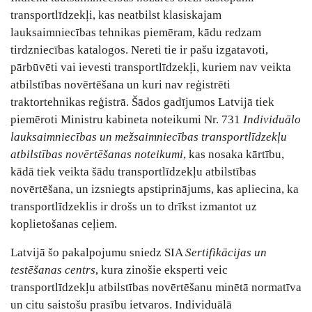
transportlīdzekļi, kas neatbilst klasiskajam
lauksaimniecības tehnikas piemēram, kādu redzam
tirdzniecības katalogos. Nereti tie ir pašu izgatavoti,
pārbūvēti vai ievesti transportlīdzekļi, kuriem nav veikta
atbilstības novērtēšana un kuri nav reģistrēti
traktortehnikas reģistrā. Šādos gadījumos Latvijā tiek
piemēroti Ministru kabineta noteikumi Nr. 731
Individuālo
lauksaimniecības un mežsaimniecības transportlīdzekļu
atbilstības novērtēšanas noteikumi
, kas nosaka kārtību,
kādā tiek veikta šādu transportlīdzekļu atbilstības
novērtēšana, un izsniegts apstiprinājums, kas apliecina, ka
transportlīdzeklis ir drošs un to drīkst izmantot uz
koplietošanas ceļiem.
Latvijā šo pakalpojumu sniedz SIA
Sertifikācijas un
testēšanas centrs
, kura zinošie eksperti veic
transportlīdzekļu atbilstības novērtēšanu minētā normatīva
un citu saistošu prasību ietvaros. Individuālā