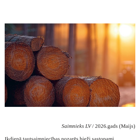
Saimnieks LV
/ 2026.gads (Maijs)
Ikdienā tautsaimniecības nozarēs bieži sastopami