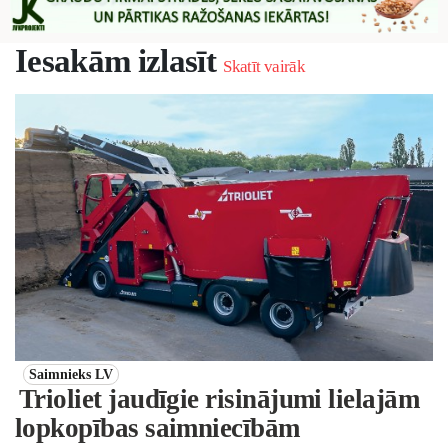
Iesakām izlasīt
Skatīt vairāk
Saimnieks LV
Trioliet jaudīgie risinājumi lielajām
lopkopības saimniecībām