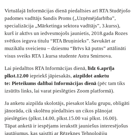
Virtuālajā Informācijas dienā piedalīsies arī RTA Studējošo
padomes vadītājs Sandis Proms („Uzņēmējdarbība”,
specializācija „Mārketinga sektora vadītājs”, 3.kurss),
kurš ir aktīvs un iedvesmojošs jaunietis, 2018.gada Rozes
svētkos ieguva titulu “RTA Bruņinieks”. Savukārt ar
muzikālu sveicienu – dziesmu “Brīvs kā putns” attālināti
visus sveiks RTA 1.kursa studente Astra Smirnova.
Lai piedalītos RTA Informācijas dienā,
līdz 6.aprīļa
plkst.12.00
iepriekš jāpiesakās,
aizpildot anketu
te:
Pieteikums dalībai Informācijas dienā
(pēc tam tiks
izsūtīts links, lai varat pieslēgties Zoom platformā).
Ja anketu aizpilda skolotājs, piesakot klašu grupu, obligāti
jānorāda, cik skolēnu piedalīsies un cikos plānojat
pieslēgties (plkst.14.00, plkst.15.00 vai plkst. 16.00).
Tāpat anketā ir iespējams ierakstīt jauniešus interesējošus
jautājumus, kas saistīti ar Rēzeknes Tehnoloģiju