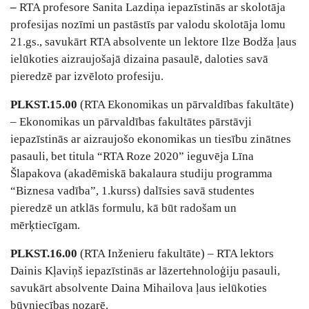
–
RTA profesore Sanita Lazdiņa iepazīstinās ar skolotāja
profesijas nozīmi un pastāstīs par valodu skolotāja lomu
21.gs., savukārt RTA absolvente un lektore Ilze Bodža ļaus
ielūkoties aizraujošajā dizaina pasaulē, daloties savā
pieredzē par izvēloto profesiju.
PLKST.15.00
(RTA Ekonomikas un pārvaldības fakultāte)
– Ekonomikas un pārvaldības fakultātes pārstāvji
iepazīstinās ar aizraujošo ekonomikas un tiesību zinātnes
pasauli, bet titula “RTA Roze 2020” ieguvēja Līna
Šlapakova (akadēmiskā bakalaura studiju programma
“Biznesa vadība”, 1.kurss) dalīsies savā studentes
pieredzē un atklās formulu, kā būt radošam un
mērķtiecīgam.
PLKST.16.00
(RTA Inženieru fakultāte) – RTA lektors
Dainis Kļaviņš iepazīstinās ar lāzertehnoloģiju pasauli,
savukārt absolvente Daina Mihailova ļaus ielūkoties
būvniecības nozarē.