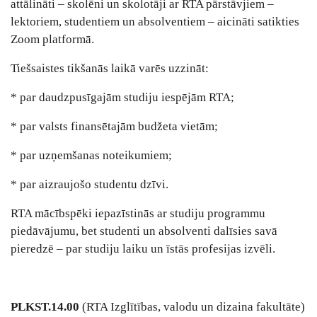
attālināti – skolēni un skolotāji ar RTA pārstāvjiem –
lektoriem, studentiem un absolventiem – aicināti satikties
Zoom platformā.
Tiešsaistes tikšanās laikā varēs uzzināt:
* par daudzpusīgajām studiju iespējām RTA;
* par valsts finansētajām budžeta vietām;
* par uzņemšanas noteikumiem;
* par aizraujošo studentu dzīvi.
RTA mācībspēki iepazīstinās ar studiju programmu
piedāvājumu, bet studenti un absolventi dalīsies savā
pieredzē – par studiju laiku un īstās profesijas izvēli.
PLKST.14.00
(RTA Izglītības, valodu un dizaina fakultāte)