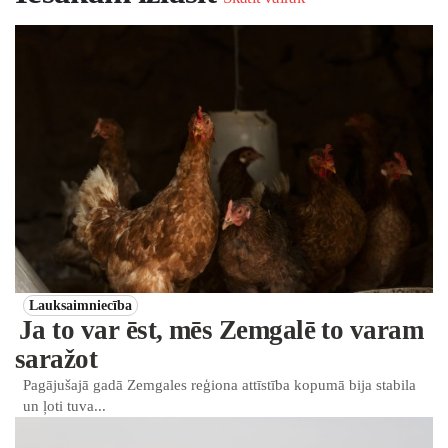
Lauksaimniecība
Ja to var ēst, mēs Zemgalē to varam
saražot
Pagājušajā gadā Zemgales reģiona attīstība kopumā bija stabila
un ļoti tuva...