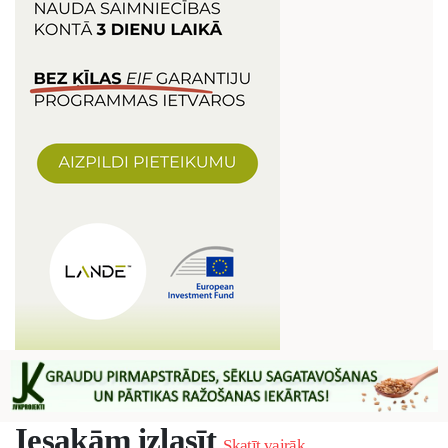
Iesakām izlasīt
Skatīt vairāk