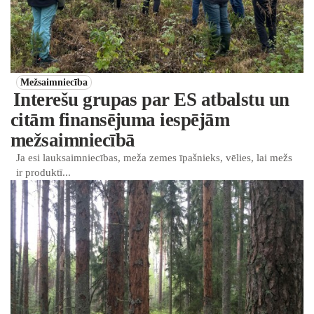
Mežsaimniecība
Interešu grupas par ES atbalstu un
citām finansējuma iespējām
mežsaimniecībā
Ja esi lauksaimniecības, meža zemes īpašnieks, vēlies, lai mežs
ir produktī...