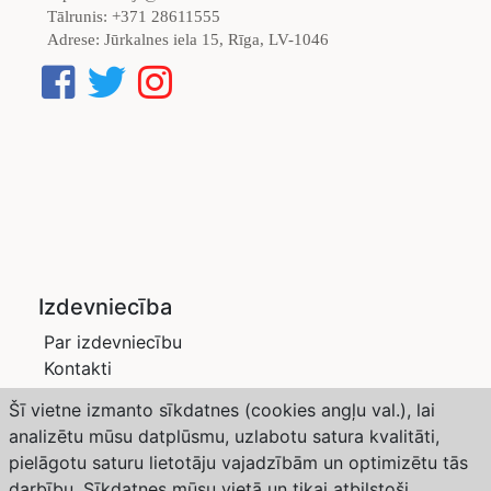
Tālrunis:
+371 28611555
Adrese:
Jūrkalnes iela 15, Rīga, LV-1046
Izdevniecība
Par izdevniecību
Kontakti
Privātuma politika
Šī vietne izmanto sīkdatnes (cookies angļu val.), lai
Žurnāli
analizētu mūsu datplūsmu, uzlabotu satura kvalitāti,
Saimnieks LV
pielāgotu saturu lietotāju vajadzībām un optimizētu tās
Dārzs un Drava
darbību. Sīkdatnes mūsu vietā un tikai atbilstoši