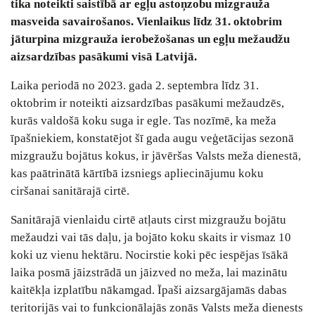
tika noteikti saistībā ar egļu astoņzobu mizgrauža
masveida savairošanos. Vienlaikus līdz 31. oktobrim
jāturpina mizgrauža ierobežošanas un egļu mežaudžu
aizsardzības pasākumi visā Latvijā.
Laika periodā no 2023. gada 2. septembra līdz 31.
oktobrim ir noteikti aizsardzības pasākumi mežaudzēs,
kurās valdošā koku suga ir egle. Tas nozīmē, ka meža
īpašniekiem, konstatējot šī gada augu veģetācijas sezonā
mizgraužu bojātus kokus, ir jāvēršas Valsts meža dienestā,
kas paātrinātā kārtībā izsniegs apliecinājumu koku
ciršanai sanitārajā cirtē.
Sanitārajā vienlaidu cirtē atļauts cirst mizgraužu bojātu
mežaudzi vai tās daļu, ja bojāto koku skaits ir vismaz 10
koki uz vienu hektāru. Nocirstie koki pēc iespējas īsākā
laika posmā jāizstrādā un jāizved no meža, lai mazinātu
kaitēkļa izplatību nākamgad. Īpaši aizsargājamās dabas
teritorijās vai to funkcionālajās zonās Valsts meža dienests