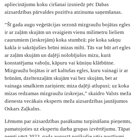
apliecinājumu koku ciršanai izsniedz pēc Dabas
aizsardzības pārvaldes pozitīva atzinuma saņemšanas.
“Šī gada augu veģetācijas sezonā mizgraužu bojātas egles
ir ar zaļām skujām un svaigiem vienu milimetru lieliem
caurumiem (ieskrejām) koka stumbrā; pie koka sakņu
kakla ir sakrājušies brūni mizas milti. Tās var būt arī egles
ar zaļām skujām un daļēji nolobījušos mizu, kurā
konstatējama vaboļu, kāpuru vai kūniņu klātbūtne.
Mizgraužu bojātas ir arī kaltušas egles, kuru vainagi ir ar
brūnām, dzeltenzaļām skujām vai bez skujām, bet ar
vainaga smalkiem zariņiem; miza daļēji atlupusi; uz koka
mizas redzamas mizgraužu izskrejas,” skaidro Valsts meža
dienesta vecākais eksperts meža aizsardzības jautājumos
Oskars Zaļkalns.
Lēmums par aizsardzības pasākumu turpināšanu pieņemts,
pamatojoties uz ekspertu darba grupas izvērtējumu. Tāpat
ņemti vērā 2023. gada augustā notikušie vēja postījumi