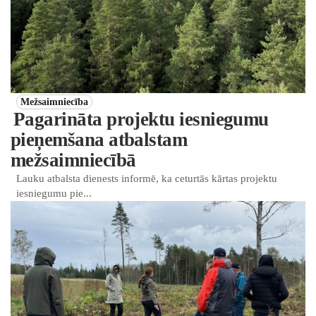
Mežsaimniecība
Pagarināta projektu iesniegumu
pieņemšana atbalstam
mežsaimniecībā
Lauku atbalsta dienests informē, ka ceturtās kārtas projektu
iesniegumu pie...