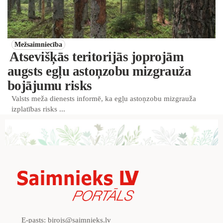
Mežsaimniecība
Atsevišķās teritorijās joprojām
augsts egļu astoņzobu mizgrauža
bojājumu risks
Valsts meža dienests informē, ka egļu astoņzobu mizgrauža
izplatības risks ...
E-pasts:
birojs@saimnieks.lv