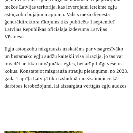
mežos Latvijas teritorijā, kas ievērojami ietekmē egļu
astoņzobu bojājumu apjomu. Valsts meža dienesta
ģenerāldirektora rīkojums tiks publicēts 1.septembrī
Latvijas Republikas oficiālajā izdevumā Latvijas
Vēstnesis.
Egļu astoņzobu mizgrauzis uzskatāms par visagresīvāko
un bīstamāko egļu audžu kaitēkli visā Eirāzijā, jo tas var
invadēt ne tikai novājinātas egles, bet arī pilnīgi veselus
kokus. Konstatējot mizgrauža strauju pieaugumu, no 2023.
gada 1.aprīļa Latvijā tika izsludināti mežsaimnieciskās
darbības ierobežojumi, lai aizsargātu vērtīgās egļu audzes.