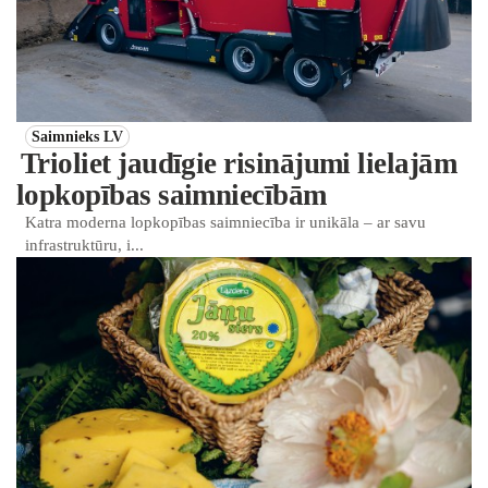
Saimnieks LV
Trioliet jaudīgie risinājumi lielajām
lopkopības saimniecībām
Katra moderna lopkopības saimniecība ir unikāla – ar savu
infrastruktūru, i...