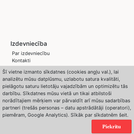
Izdevniecība
Par izdevniecību
Kontakti
Privātuma politika
Šī vietne izmanto sīkdatnes (cookies angļu val.), lai
Žurnāli
analizētu mūsu datplūsmu, uzlabotu satura kvalitāti,
Saimnieks LV
pielāgotu saturu lietotāju vajadzībām un optimizētu tās
Dārzs un Drava
darbību. Sīkdatnes mūsu vietā un tikai atbilstoši
Abonēšana
norādītajiem mērķiem var pārvaldīt arī mūsu sadarbības
partneri (trešās personas – datu apstrādātāji (operatori),
Weather forecast from Yr, delivered by the Norwegian
piemēram, Google Analytics). Sīkāk par sīkdatnēm
šeit
.
Meteorological Institute and NRK
Copyright © 2024 Izdevniecība “SaimnieksLV”. All
Piekrītu
rights reserved.