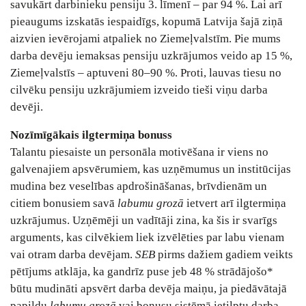
savukārt darbinieku pensiju 3. līmenī – par 94 %. Lai arī
pieaugums izskatās iespaidīgs, kopumā Latvija šajā ziņā
aizvien ievērojami atpaliek no Ziemeļvalstīm. Pie mums
darba devēju iemaksas pensiju uzkrājumos veido ap 15 %,
Ziemeļvalstīs – aptuveni 80–90 %. Proti, lauvas tiesu no
cilvēku pensiju uzkrājumiem izveido tieši viņu darba
devēji.
Nozīmīgākais ilgtermiņa bonuss
Talantu piesaiste un personāla motivēšana ir viens no
galvenajiem apsvērumiem, kas uzņēmumus un institūcijas
mudina bez veselības apdrošināšanas, brīvdienām un
citiem bonusiem savā
labumu grozā
ietvert arī ilgtermiņa
uzkrājumus. Uzņēmēji un vadītāji zina, ka šis ir svarīgs
arguments, kas cilvēkiem liek izvēlēties par labu vienam
vai otram darba devējam.
SEB
pirms dažiem gadiem veikts
pētījums atklāja, ka gandrīz puse jeb 48 % strādājošo*
būtu mudināti apsvērt darba devēja maiņu, ja piedāvātajā
papildu
labumu grozā
vai bonusu sistēmā ietilptu darba