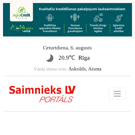
Ceturtdiena
,
6
.
augusts
20.9℃
Rīga
Askolds, Aisma
Vārda dienu svin: