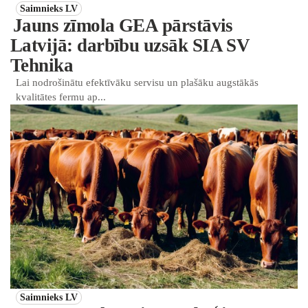
Saimnieks LV
Jauns zīmola GEA pārstāvis
Latvijā: darbību uzsāk SIA SV
Tehnika
Lai nodrošinātu efektīvāku servisu un plašāku augstākās
kvalitātes fermu ap...
Saimnieks LV