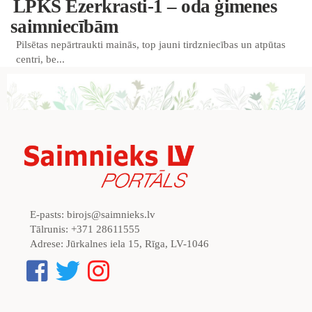
LPKS Ezerkrasti-1 – oda ģimenes
saimniecībām
Pilsētas nepārtraukti mainās, top jauni tirdzniecības un atpūtas
centri, be...
E-pasts:
birojs@saimnieks.lv
Tālrunis:
+371 28611555
Adrese:
Jūrkalnes iela 15, Rīga, LV-1046